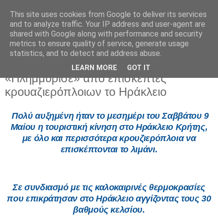
This site uses cookies from Google to deliver its services
and to analyze traffic. Your IP address and user-agent are
shared with Google along with performance and security
metrics to ensure quality of service, generate usage
statistics, and to detect and address abuse.
LEARN MORE
GOT IT
Κυριακή 10 Μαΐου 2026
«Πλημμύρισε» από επισκέπτες
κρουαζιερόπλοιων το Ηράκλειο
Πολύ αυξημένη ήταν το μεσημέρι του Σαββάτου 9
Μαίου η τουριστική κίνηση στο Ηράκλειο Κρήτης,
με όλο και περισσότερα κρουζιερόπλοια να
επισκέπτονται το λιμάνι.
Σε συνδιασμό με τις καλοκαιρινές θερμοκρασίες
που επικράτησαν στο Ηράκλειο αγγίζοντας τους 30
βαθμούς κελσίου.