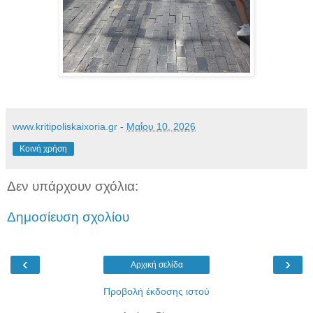
www.kritipoliskaixoria.gr
-
Μαΐου 10, 2026
Κοινή χρήση
Δεν υπάρχουν σχόλια:
Δημοσίευση σχολίου
‹
›
Αρχική σελίδα
Προβολή έκδοσης ιστού