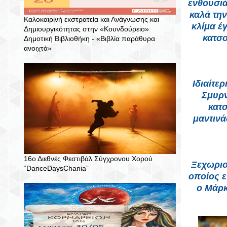
ενθουσιά
καλά την
Καλοκαιρινή εκστρατεία και Ανάγνωσης και
κλίμα έ
Δημιουργικότητας στην «Κουνδούρειο»
κατσο
Δημοτική Βιβλιοθήκη - «Βιβλία παράθυρα
ανοιχτά»
Ιδιαίτε
Σμυρν
κατσ
μαντινά
16ο Διεθνές Φεστιβάλ Σύγχρονου Χορού
Ξεχωρισ
“DanceDaysChania”
οποίος 
ο Μάρκ