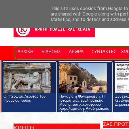
Σητειακά Νέα
Νομός Λασιθίου
Αγαπάμε Ρέθυμνο
Επ
This site uses cookies from Google to d
are shared with Google along with perf
statistics, and to detect and address 
ΑΡΧΙΚΗ
ΕΙΔΗΣΕΙΣ
ΑΡΘΡΑ
ΣΥΝΤΑΚΤΕΣ
ΧΩΡ
Ο Φτερωτός Λέοντας Του
Παναγία η Φανερωμένη: Η
Συνεχίζ
Φρουρίου Κούλε
Ιστορία μιας εμβληματικής
ξεναγήσ
Μονής, του Χριστόφορου
Δημοτικ
Χαραλαμπάκη, Ακαδημαϊκού,
Προέδρου της Ριζαρείου
Εκκλησιαστικής Σχολής και του
Ριζαρείου Ιδρύματος
ΣΑΣ ΠΡΟ
ΚΡΗΤΗ