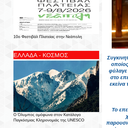
10ο Φεστιβάλ Πλατείας στην Νεάπολη
ΕΛΛΑΔΑ - ΚΟΣΜΟΣ
Συγκινη
οποίος
φύλαγε
στο επ
εκείνα 
Το επε
Ο Όλυμπος ομόφωνα στον Κατάλογο
Παγκόσμιας Κληρονομιάς της UNESCO
παρουσιά