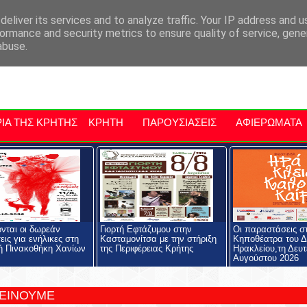
αρχία Μαλεβιζίου
Εκδηλώσεις Στην Κρήτη
Kriti Traveller
Kri
eliver its services and to analyze traffic. Your IP address and 
ormance and security metrics to ensure quality of service, gen
abuse.
ΙΑ ΤΗΣ ΚΡΗΤΗΣ
ΚΡΗΤΗ
ΠΑΡΟΥΣΙΑΣΕΙΣ
ΑΦΙΕΡΩΜΑΤΑ
ονται οι δωρεάν
Γιορτή Εφτάζυμου στην
Οι παραστάσεις σ
εις για ενήλικες στη
Κασταμονίτσα με την στήριξη
Κηποθέατρα του 
ή Πινακοθήκη Χανίων
της Περιφέρειας Κρήτης
Ηρακλείου,τη Δευτ
Αυγούστου 2026
ΤΕΙΝΟΥΜΕ