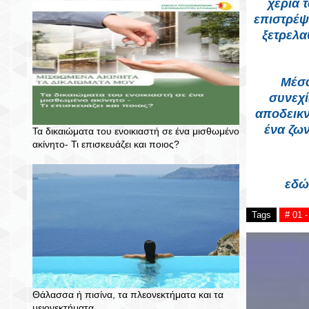
χέρια 
επιστρέψ
ξετρελα
Μέσα
συνεχί
αποδεικν
ένα ζων
Τα δικαιώματα του ενοικιαστή σε ένα μισθωμένο
ακίνητο- Τι επισκευάζει και ποιος?
εδώ
Tags
# 01 
Θάλασσα ή πισίνα, τα πλεονεκτήματα και τα
μειονεκτήματα