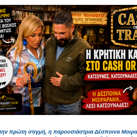
την πρώτη στιγμή, η παρουσιάστρια Δέσποινα Μοιρ