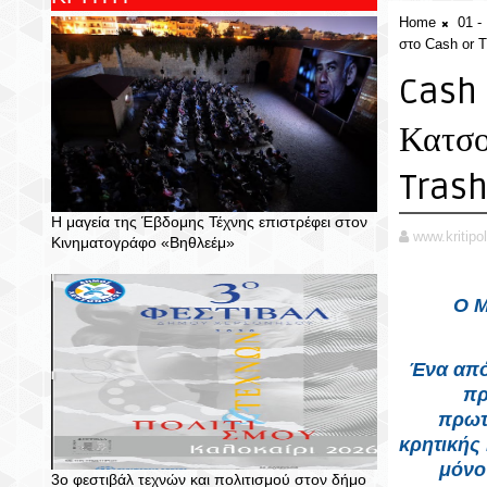
Home
01 
στο Cash or 
Cash 
Κατσο
Tras
Η μαγεία της Έβδομης Τέχνης επιστρέφει στον
www.kritipol
Κινηματογράφο «Βηθλεέμ»
Ο Μ
Ένα από 
πρ
πρωτ
κρητικής
μόνο
3ο φεστιβάλ τεχνών και πολιτισμού στον δήμο