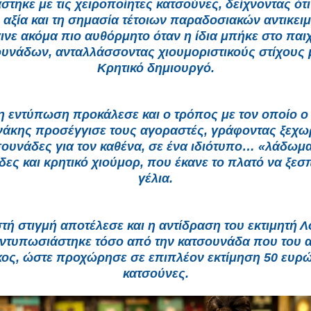
στηκε με τις χειροποίητες κατσούνες, δείχνοντας ότι
 αξία και τη σημασία τέτοιων παραδοσιακών αντικει
γινε ακόμα πιο αυθόρμητο όταν η ίδια μπήκε στο παιχ
υνάδων, ανταλλάσσοντας χιουμοριστικούς στίχους 
Κρητικό δημιουργό.
ρη εντύπωση προκάλεσε και ο τρόπος με τον οποίο 
άκης προσέγγισε τους αγοραστές, γράφοντας ξεχω
ουνάδες για τον καθένα, σε ένα ιδιότυπο… «λάδωμ
δες και κρητικό χιούμορ, που έκανε το πλατό να ξεσ
γέλια.
τή στιγμή αποτέλεσε και η αντίδραση του εκτιμητή Λ
εντυπωσιάστηκε τόσο από την κατσουνάδα που του 
ος, ώστε προχώρησε σε επιπλέον εκτίμηση 50 ευρώ 
κατσούνες.