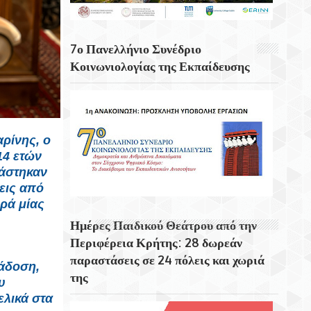
Για 5η Συνεχόμενη Χρονιά
Πραγματοποιήθηκε Με Μεγάλη Επιτυχία
Το Τουρνουά Μπάσκετ 3×3 «Μάρκος
7ο Πανελλήνιο Συνέδριο
Αναγνωστάκης»
Κοινωνιολογίας της Εκπαίδευσης
Μάγεψε Η Μουσικοχορευτική Παράσταση
Του Φεστιβάλ Κρήτης «Donna Nobis Pace
– Echoes Of Hope»
ρίνης, ο
14 ετών
άστηκαν
εις από
ορά μίας
Ημέρες Παιδικού Θεάτρου από την
Περιφέρεια Κρήτης: 28 δωρεάν
παραστάσεις σε 24 πόλεις και χωριά
ράδοση,
της
υ
ελικά στα