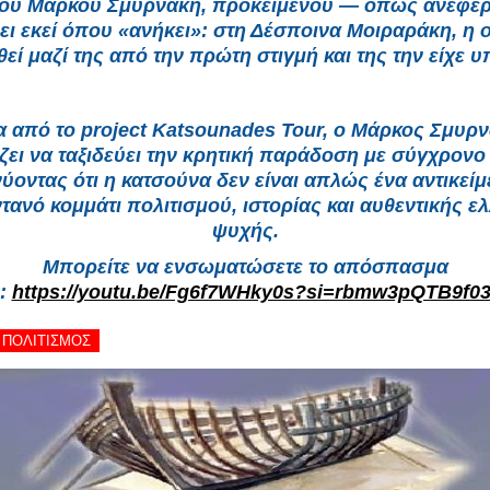
του Μάρκου Σμυρνάκη, προκειμένου — όπως ανέφε
ει εκεί όπου «ανήκει»: στη Δέσποινα Μοιραράκη, η ο
θεί μαζί της από την πρώτη στιγμή και της την είχε υ
 από το project Katsounades Tour, ο Μάρκος Σμυρ
ζει να ταξιδεύει την κρητική παράδοση με σύγχρονο
ύοντας ότι η κατσούνα δεν είναι απλώς ένα αντικείμ
τανό κομμάτι πολιτισμού, ιστορίας και αυθεντικής ε
ψυχής.
Μπορείτε να ενσωματώσετε το απόσπασμα
:
https://youtu.be/Fg6f7WHky0s?si=rbmw3pQTB9f0
- ΠΟΛΙΤΙΣΜΟΣ