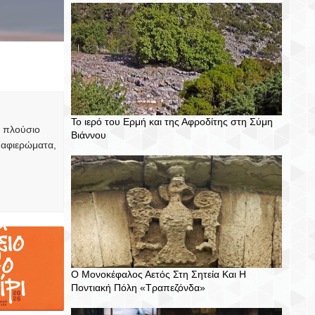
E
R
I
M
T
E
T
E
N
T
Το ιερό του Ερμή και της Αφροδίτης στη Σύμη
, πλούσιο
Βιάννου
 αφιερώματα,
Ο Μονοκέφαλος Αετός Στη Σητεία Και Η
Ποντιακή Πόλη «Τραπεζόνδα»