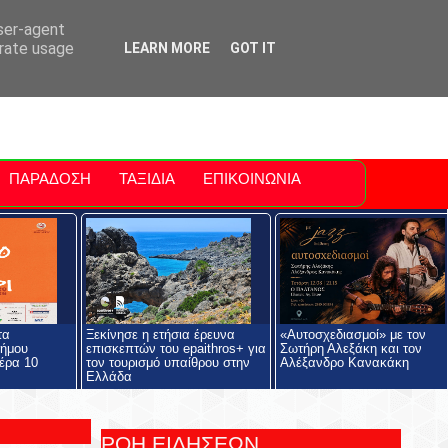
ti Polis
For Sale Sitia
Sitia Airport
user-agent
erate usage
LEARN MORE
GOT IT
ΠΑΡΑΔΟΣΗ
ΤΑΞΙΔΙΑ
ΕΠΙΚΟΙΝΩΝΙΑ
τα
Ξεκίνησε η ετήσια έρευνα
«Αυτοσχεδιασμοί» με τον
Δήμου
επισκεπτών του epaithros+ για
Σωτήρη Αλεξάκη και τον
έρα 10
τον τουρισμό υπαίθρου στην
Αλέξανδρο Κανακάκη
Ελλάδα
ΡΟΗ ΕΙΔΗΣΕΩΝ