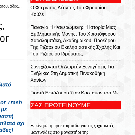
ατσουνάδες…
Ο Φτερωτός Λέοντας Του Φρουρίου
Κούλε
ς,
Παναγία Η Φανερωμένη: Η Ιστορία Μιας
Εμβληματικής Μονής, Του Χριστόφορου
or
Χαραλαμπάκη, Ακαδημαϊκού, Προέδρου
Της Ριζαρείου Εκκλησιαστικής Σχολής Και
Του Ριζαρείου Ιδρύματος
Συνεχίζονται Οι Δωρεάν Ξεναγήσεις Για
Ενήλικες Στη Δημοτική Πινακοθήκη
Χανίων
λατό
Γιορτή Εφτάζυμου Στην Κασταμονίτσα Με
Την Στήριξη Της Περιφέρειας Κρήτης
 or Trash
ΣΑΣ ΠΡΟΤΕΙΝΟΥΜΕ
 με
Οι Παραστάσεις Στα Κηποθέατρα Του
υαστή
Δήμου Ηρακλείου,τη Δευτέρα 10
πλατό όχι
Ξεκίνησε η προετοιμασία για τις ζαχαρωτές
Αυγούστου 2026
άδες!
μαντινάδες στο μοναστήρι της