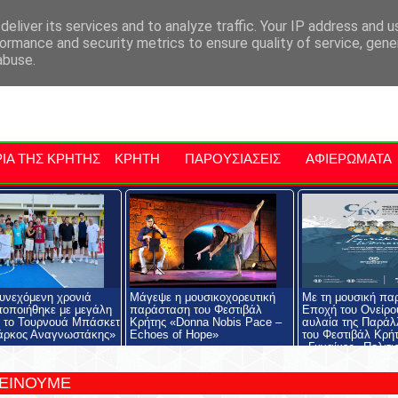
αρχία Μαλεβιζίου
Εκδηλώσεις Στην Κρήτη
Kriti Traveller
Kri
eliver its services and to analyze traffic. Your IP address and 
ormance and security metrics to ensure quality of service, gen
abuse.
ΙΑ ΤΗΣ ΚΡΗΤΗΣ
ΚΡΗΤΗ
ΠΑΡΟΥΣΙΑΣΕΙΣ
ΑΦΙΕΡΩΜΑΤΑ
συνεχόμενη χρονιά
Μάγεψε η μουσικοχορευτική
Με τη μουσική πα
οποιήθηκε με μεγάλη
παράσταση του Φεστιβάλ
Εποχή του Ονείρου
α το Τουρνουά Μπάσκετ
Κρήτης «Donna Nobis Pace –
αυλαία της Παράλ
άρκος Αναγνωστάκης»
Echoes of Hope»
του Φεστιβάλ Κρή
«Γυναίκες– Πολιτι
Κληρονομιά – Δημ
ΤΕΙΝΟΥΜΕ