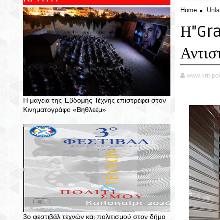
Home
Unla
Η"Gra
Αντισ
www.kritipol
Η μαγεία της Έβδομης Τέχνης επιστρέφει στον
Κινηματογράφο «Βηθλεέμ»
3ο φεστιβάλ τεχνών και πολιτισμού στον δήμο