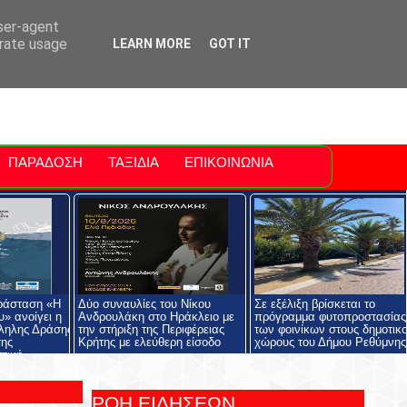
ti Polis
For Sale Sitia
Sitia Airport
user-agent
erate usage
LEARN MORE
GOT IT
ΠΑΡΑΔΟΣΗ
ΤΑΞΙΔΙΑ
ΕΠΙΚΟΙΝΩΝΙΑ
ράσταση «Η
Δύο συναυλίες του Νίκου
Σε εξέλιξη βρίσκεται το
» ανοίγει η
Ανδρουλάκη στο Ηράκλειο με
πρόγραμμα φυτοπροστασίας
ληλης Δράσης
την στήριξη της Περιφέρειας
των φοινίκων στους δημοτικ
της
Κρήτης με ελεύθερη είσοδο
χώρους του Δήμου Ρεθύμνης
στική
ιουργία»
ΡΟΗ ΕΙΔΗΣΕΩΝ