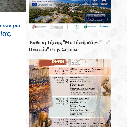
Του Διαδικτύου
6 Αυγούστου 1945 Η Ημέρα Που Το
Αμερικανικό Βομβαρδιστικό «Enola Gay»
νετών μια
Σκόρπισε Τον Θάνατο Στη Χιροσίμα
ίας.
Η Στοκχόλμη Η Πρωτεύουσα Της
Έκθεση Τέχνης "Με Τέχνη στην
Σουηδίας
Πλατεία" στην Σητεία
Εορτή Της Μεταμορφώσεως Του Σωτήρος
Στο Χωριό Απίδια Σητείας - Του Γεωργίου
Αυγουστινάκη
Το Εκκλησάκι Του Τιμίου Σταυρού Στο
Στρούμπουλα
6 Αυγούστου 1999 Φεύγει Απο Την Ζωή Η
Ρίτα Σακελαρίου
Eορτή Της Μεταμόρφωσης Του Σωτήρος