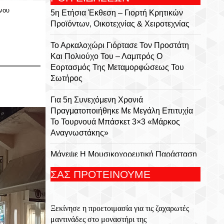
νου
5η Ετήσια Έκθεση – Γιορτή Κρητικών
Προϊόντων, Οικοτεχνίας & Χειροτεχνίας
Το Αρκαλοχώρι Γιόρτασε Τον Προστάτη
Και Πολιούχο Του – Λαμπρός Ο
Εορτασμός Της Μεταμορφώσεως Του
Σωτήρος
Για 5η Συνεχόμενη Χρονιά
Πραγματοποιήθηκε Με Μεγάλη Επιτυχία
Το Τουρνουά Μπάσκετ 3×3 «Μάρκος
Αναγνωστάκης»
Μάγεψε Η Μουσικοχορευτική Παράσταση
Του Φεστιβάλ Κρήτης «Donna Nobis Pace
ΣΑΣ ΠΡΟΤΕΙΝΟΥΜΕ
– Echoes Of Hope»
Με Τη Μουσική Παράσταση «Η Εποχή
Ξεκίνησε η προετοιμασία για τις ζαχαρωτές
Του Ονείρου» Ανοίγει Η Αυλαία Της
μαντινάδες στο μοναστήρι της
Παράλληλης Δράσης Του Φεστιβάλ