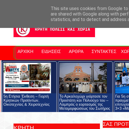
Σητειακά Νέα
Νομός Λασιθίου
Αγαπάμε Ρέθυμνο
Επ
This site uses cookies from Google to d
are shared with Google along with perf
statistics, and to detect and address 
ΑΡΧΙΚΗ
ΕΙΔΗΣΕΙΣ
ΑΡΘΡΑ
ΣΥΝΤΑΚΤΕΣ
ΧΩΡ
5η Ετήσια Έκθεση – Γιορτή
Το Αρκαλοχώρι γιόρτασε τον
Για 5η 
Κρητικών Προϊόντων,
Προστάτη και Πολιούχο του –
πραγματ
Οικοτεχνίας & Χειροτεχνίας
Λαμπρός ο εορτασμός της
επιτυχί
Μεταμορφώσεως του Σωτήρος
3×3 «Μ
ΣΑΣ ΠΡΟ
ΚΡΗΤΗ