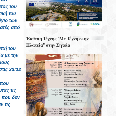
Του Διαδικτύου
ατος του
ική του
6 Αυγούστου 1945 Η Ημέρα Που Το
Αμερικανικό Βομβαρδιστικό «Enola Gay»
ύγιο των
Σκόρπισε Τον Θάνατο Στη Χιροσίμα
εατές από
Η Στοκχόλμη Η Πρωτεύουσα Της
Έκθεση Τέχνης "Με Τέχνη στην
Σουηδίας
Πλατεία" στην Σητεία
μπή του
Εορτή Της Μεταμορφώσεως Του Σωτήρος
α με την
Στο Χωριό Απίδια Σητείας - Του Γεωργίου
ιους
Αυγουστινάκη
τις 23:12
Το Εκκλησάκι Του Τιμίου Σταυρού Στο
Στρούμπουλα
 που
τας τις
6 Αυγούστου 1999 Φεύγει Απο Την Ζωή Η
 που δεν
Ρίτα Σακελαρίου
ν τις
Eορτή Της Μεταμόρφωσης Του Σωτήρος