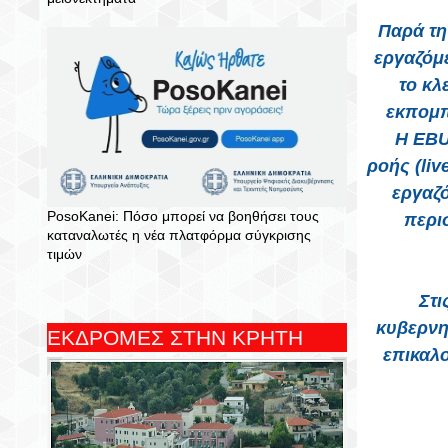
Παρά τη
εργαζόμ
το κλ
εκπομπ
Η EBU
ροής (liv
εργαζό
PosoKanei: Πόσο μπορεί να βοηθήσει τους
περι
καταναλωτές η νέα πλατφόρμα σύγκρισης
τιμών
Στι
κυβερνη
ΕΚΔΡΟΜΕΣ ΣΤΗΝ ΚΡΗΤΗ
επικαλο