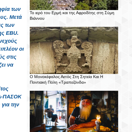
ηφία των
Το ιερό του Ερμή και της Αφροδίτης στη Σύμη
υς. Μετά
Βιάννου
ις των
ης EBU.
νεχούς
πιπλέον οι
ς στις
ει να
Ο Μονοκέφαλος Αετός Στη Σητεία Και Η
Ποντιακή Πόλη «Τραπεζόνδα»
ίτος
ΝΔ-ΠΑΣΟΚ
 για την