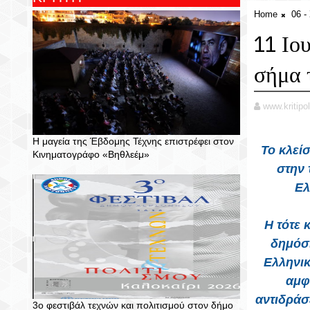
Home
06 
11 Ιο
σήμα 
www.kritipol
Η μαγεία της Έβδομης Τέχνης επιστρέφει στον
Το κλεί
Κινηματογράφο «Βηθλεέμ»
στην 
Ελ
Η τότε
δημόσ
Ελληνικ
αμφ
αντιδράσ
3ο φεστιβάλ τεχνών και πολιτισμού στον δήμο