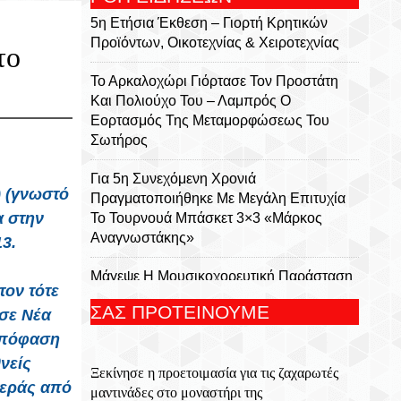
5η Ετήσια Έκθεση – Γιορτή Κρητικών
Προϊόντων, Οικοτεχνίας & Χειροτεχνίας
το
Το Αρκαλοχώρι Γιόρτασε Τον Προστάτη
Και Πολιούχο Του – Λαμπρός Ο
Εορτασμός Της Μεταμορφώσεως Του
Σωτήρος
Για 5η Συνεχόμενη Χρονιά
) (γνωστό
Πραγματοποιήθηκε Με Μεγάλη Επιτυχία
α στην
Το Τουρνουά Μπάσκετ 3×3 «Μάρκος
Αναγνωστάκης»
13.
Μάγεψε Η Μουσικοχορευτική Παράσταση
ον τότε
Του Φεστιβάλ Κρήτης «Donna Nobis Pace
ΣΑΣ ΠΡΟΤΕΙΝΟΥΜΕ
σε Νέα
– Echoes Of Hope»
 απόφαση
Με Τη Μουσική Παράσταση «Η Εποχή
νείς
Ξεκίνησε η προετοιμασία για τις ζαχαρωτές
Του Ονείρου» Ανοίγει Η Αυλαία Της
τεράς από
μαντινάδες στο μοναστήρι της
Παράλληλης Δράσης Του Φεστιβάλ