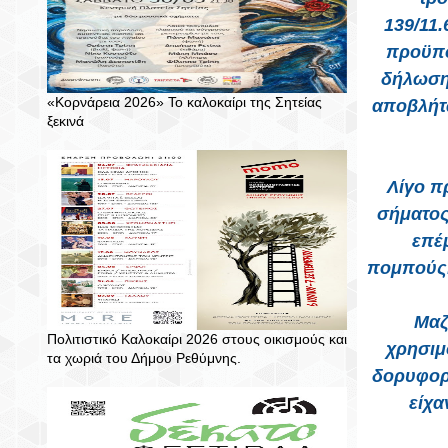
139/11.
προϋπο
δήλωση 
«Κορνάρεια 2026» Το καλοκαίρι της Σητείας
αποβλήτω
ξεκινά
Λίγο π
σήματος
επέ
πομπούς.
Μαζ
Πολιτιστικό Καλοκαίρι 2026 στους οικισμούς και
χρησιμ
τα χωριά του Δήμου Ρεθύμνης.
δορυφορ
είχα