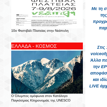
Με τη σ
της
προγρά
παρ
10ο Φεστιβάλ Πλατείας στην Νεάπολη
ΕΛΛΑΔΑ - ΚΟΣΜΟΣ
Στις
voiceof
Άλλα πε
την ΕΡ
αποφάσι
και ιδ
LIVE άρχ
Ο Όλυμπος ομόφωνα στον Κατάλογο
Παγκόσμιας Κληρονομιάς της UNESCO