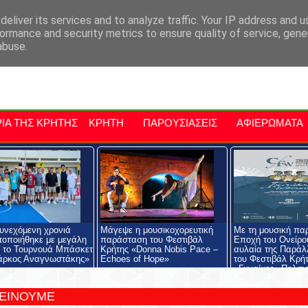
αρχία Μαλεβιζίου
Εκδηλώσεις Στην Κρήτη
Kriti Traveller
Kri
eliver its services and to analyze traffic. Your IP address and 
ormance and security metrics to ensure quality of service, gen
abuse.
ΙΑ ΤΗΣ ΚΡΗΤΗΣ
ΚΡΗΤΗ
ΠΑΡΟΥΣΙΑΣΕΙΣ
ΑΦΙΕΡΩΜΑΤΑ
συνεχόμενη χρονιά
Μάγεψε η μουσικοχορευτική
Με τη μουσική πα
οποιήθηκε με μεγάλη
παράσταση του Φεστιβάλ
Εποχή του Ονείρου
α το Τουρνουά Μπάσκετ
Κρήτης «Donna Nobis Pace –
αυλαία της Παράλ
άρκος Αναγνωστάκης»
Echoes of Hope»
του Φεστιβάλ Κρή
«Γυναίκες– Πολιτι
Κληρονομιά – Δημ
ΤΕΙΝΟΥΜΕ