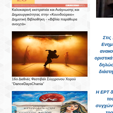
Καλοκαιρινή εκστρατεία και Ανάγνωσης και
Δημιουργικότητας στην «Κουνδούρειο»
Δημοτική Βιβλιοθήκη - «Βιβλία παράθυρα
ανοιχτά»
Στις
Ενημ
ανακο
οριστικά
δηλώσ
διάστη
16ο Διεθνές Φεστιβάλ Σύγχρονου Χορού
“DanceDaysChania”
Η ΕΡΤ δ
το
συγχών
τρ