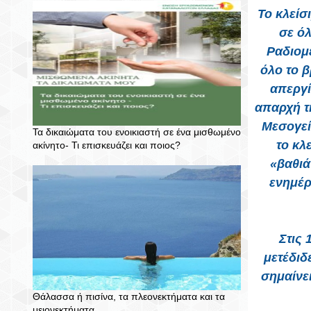
Το κλείσ
σε όλ
Ραδιομ
όλο το 
απεργί
απαρχή τ
Μεσογεί
Τα δικαιώματα του ενοικιαστή σε ένα μισθωμένο
το κλ
ακίνητο- Τι επισκευάζει και ποιος?
«βαθι
ενημέρ
Στις 
μετέδιδ
σημαίνε
Θάλασσα ή πισίνα, τα πλεονεκτήματα και τα
μειονεκτήματα