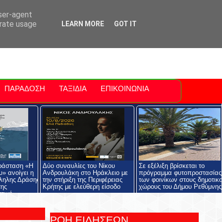
ti Polis
For Sale Sitia
Sitia Airport
user-agent
erate usage
LEARN MORE
GOT IT
ΠΑΡΑΔΟΣΗ
ΤΑΞΙΔΙΑ
ΕΠΙΚΟΙΝΩΝΙΑ
ράσταση «Η
Δύο συναυλίες του Νίκου
Σε εξέλιξη βρίσκεται το
» ανοίγει η
Ανδρουλάκη στο Ηράκλειο με
πρόγραμμα φυτοπροστασίας
ληλης Δράσης
την στήριξη της Περιφέρειας
των φοινίκων στους δημοτικ
της
Κρήτης με ελεύθερη είσοδο
χώρους του Δήμου Ρεθύμνης
στική
ιουργία»
ΡΟΗ ΕΙΔΗΣΕΩΝ