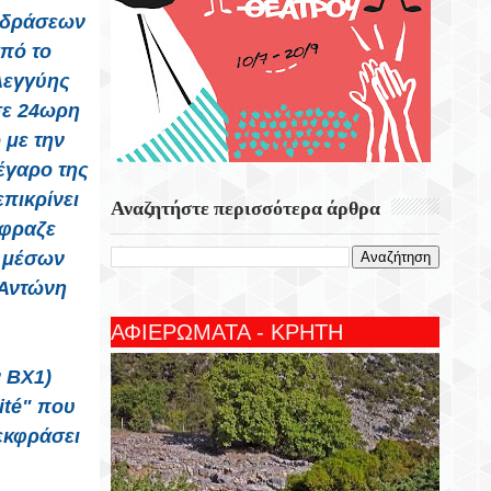
τιδράσεων
από το
λεγγύης
σε 24ωρη
 με την
έγαρο της
πικρίνει
Αναζητήστε περισσότερα άρθρα
έφραζε
 μέσων
 Αντώνη
ΑΦΙΕΡΩΜΑΤΑ - ΚΡΗΤΗ
ν BX1)
ité" που
εκφράσει