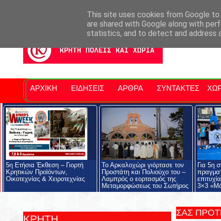
Σητειακά Νέα
Νομός Λασιθίου
Αγαπάμε Ρέθυμνο
Επ
This site uses cookies from Google to d
are shared with Google along with perf
statistics, and to detect and address 
ΑΡΧΙΚΗ
ΕΙΔΗΣΕΙΣ
ΑΡΘΡΑ
ΣΥΝΤΑΚΤΕΣ
ΧΩΡ
5η Ετήσια Έκθεση – Γιορτή
Το Αρκαλοχώρι γιόρτασε τον
Για 5η 
Κρητικών Προϊόντων,
Προστάτη και Πολιούχο του –
πραγματ
Οικοτεχνίας & Χειροτεχνίας
Λαμπρός ο εορτασμός της
επιτυχί
Μεταμορφώσεως του Σωτήρος
3×3 «Μ
ΣΑΣ ΠΡΟ
ΚΡΗΤΗ