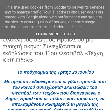
This site uses cookies from Google to deliver its services
and to analyze traffic. Your IP address and user-agent are
shared with Google along with performance and security
metrics to ensure quality of service, generate usage
statistics, and to detect and address abuse.
LEARN MORE
GOT IT
Δευτέρα 22 Ιουνίου 2026
Ολόκληρος ο Δήμος Ηρακλείου μια
ανοιχτή σκηνή: Συνεχίζονται οι
εκδηλώσεις του 11ου Φεστιβάλ «Τέχνη
Καθ’ Οδόν»
Το πρόγραμμα της Τρίτης 23 Ιουνίου
Με αμείωτο ενδιαφέρον και μεγάλη προσέλευση
του κοινού συνεχίζονται εκδηλώσεις του
«Φεστιβάλ των Τειχών» που διοργανώνει ο
Δήμος Ηρακλείου με πολίτες και επισκέπτες να
απολαμβάνουν καθημερινά τη μαγεία της