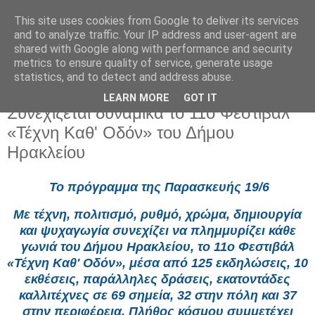
This site uses cookies from Google to deliver its services
and to analyze traffic. Your IP address and user-agent are
shared with Google along with performance and security
metrics to ensure quality of service, generate usage
statistics, and to detect and address abuse.
LEARN MORE
GOT IT
Παρασκευή 19 Ιουνίου 2026
Συνεχίζεται δυναμικά το 11ο Φεστιβάλ
«Τέχνη Καθ' Οδόν» του Δήμου
Ηρακλείου
Το πρόγραμμα της Παρασκευής 19/6
Με τέχνη, πολιτισμό, ρυθμό, χρώμα, δημιουργία
και ψυχαγωγία συνεχίζει να πλημμυρίζει κάθε
γωνιά του Δήμου Ηρακλείου, το 11ο Φεστιβάλ
«Τέχνη Καθ' Οδόν», μέσα από 125 εκδηλώσεις, 10
εκθέσεις, παράλληλες δράσεις, εκατοντάδες
καλλιτέχνες σε 69 σημεία, 32 στην πόλη και 37
στην περιφέρεια. Πλήθος κόσμου συμμετέχει