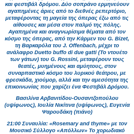
και φεστιβάλ δρόμου. Δύο σοπράνο ερμηνεύουν
αγαπημένες άριες από το διεθνές ρεπερτόριο,
μεταφέροντας τη μαγεία της όπερας έξω από τις
αίθουσες και μέσα στον παλμό της πόλης.
Αγαπημένα και αναγνωρίσιμα θέματα από τον
κόσμο της όπερας, από την Κάρμεν του G. Bizet,
τη Βαρκαρόλα του J. Offenbach, μέχρι το
ανάλαφρο Duetto buffo di due gatti (To ντουέτο
των γάτων) του G. Rossini, μεταφέρουν τους
θεατές, μυημένους και αμύητους, στον
συναρπαστικό κόσμο του λυρικού θεάτρου, με
φρεσκάδα, χιούμορ, αλλά και την αμεσότητα της
επικοινωνίας που χαρίζει ένα Φεστιβάλ Δρόμου.
Βασιλίνα Αρβανιτίδου-Ουσαντζοπούλου
(υψίφωνος), Ιουλία Νικίτινα (υψίφωνος), Ευγενία
Ψαρουδάκη (πιάνο)
21:00 Συναυλία: «Rosemary and thyme» με τον
Μουσικό Σύλλογο «Απόλλων» Το χορωδιακό