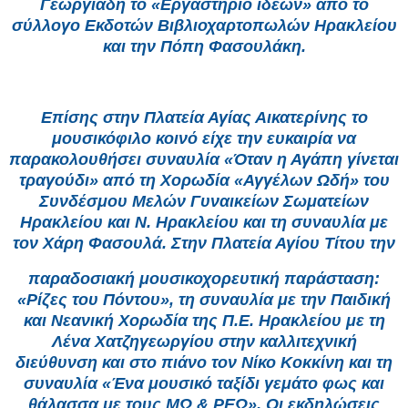
Γεωργιάδη το «Εργαστήριο ιδεών» από το
σύλλογο Εκδοτών Βιβλιοχαρτοπωλών Ηρακλείου
και την Πόπη Φασουλάκη.
Επίσης στην Πλατεία Αγίας Αικατερίνης το
μουσικόφιλο κοινό είχε την ευκαιρία να
παρακολουθήσει συναυλία «Όταν η Αγάπη γίνεται
τραγούδι» από τη Χορωδία «Αγγέλων Ωδή» του
Συνδέσμου Μελών Γυναικείων Σωματείων
Ηρακλείου και Ν. Ηρακλείου και τη συναυλία με
τον Χάρη Φασουλά. Στην Πλατεία Αγίου Τίτου την
παραδοσιακή μουσικοχορευτική παράσταση:
«Ρίζες του Πόντου», τη συναυλία με την Παιδική
και Νεανική Χορωδία της Π.Ε. Ηρακλείου με τη
Λένα Χατζηγεωργίου στην καλλιτεχνική
διεύθυνση και στο πιάνο τον Νίκο Κοκκίνη και τη
συναυλία «Ένα μουσικό ταξίδι γεμάτο φως και
θάλασσα με τους ΜΩ & ΡΕΩ». Οι εκδηλώσεις