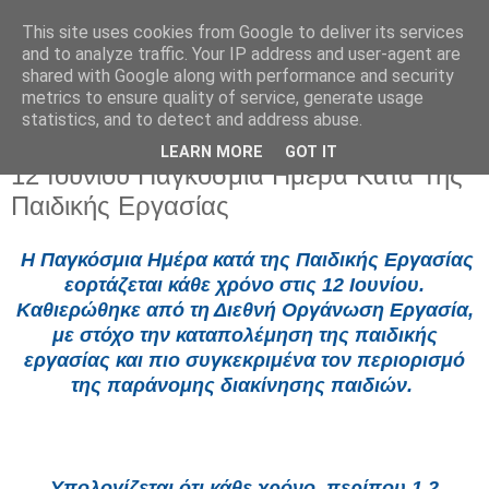
This site uses cookies from Google to deliver its services
and to analyze traffic. Your IP address and user-agent are
shared with Google along with performance and security
metrics to ensure quality of service, generate usage
statistics, and to detect and address abuse.
LEARN MORE
GOT IT
Παρασκευή 12 Ιουνίου 2026
12 Ιουνίου Παγκόσμια Ημέρα Κατά Της
Παιδικής Εργασίας
Η Παγκόσμια Ημέρα κατά της Παιδικής Εργασίας
εορτάζεται κάθε χρόνο στις 12 Ιουνίου.
Καθιερώθηκε από τη Διεθνή Οργάνωση Εργασία,
με στόχο την καταπολέμηση της παιδικής
εργασίας και πιο συγκεκριμένα τον περιορισμό
της παράνομης διακίνησης παιδιών.
Υπολογίζεται ότι κάθε χρόνο, περίπου 1,2