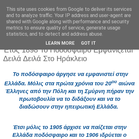
This site uses cookies from Google to deliver its services
and to analyze traffic. Your IP address and user-agent are
shared with Google along with performance and security
metrics to ensure quality of service, generate usage
statistics, and to detect and address abuse.
LEARN MORE
GOT IT
Δευτέρα 8 Ιουνίου 2026
Έτος 1898 Το Ποδόσφαιρο Εμφανίζεται
Δειλά Δειλά Στο Ηράκλειο
Το ποδόσφαιρο άργησε να εμφανιστεί στην
ου
Ελλάδα. Μόλις στα πρώτα χρόνια του 20
αιώνα
Έλληνες από την Πόλη και τη Σμύρνη πήραν την
πρωτοβουλία να το διδάξουν και να το
διαδώσουν στην ηπειρωτική Ελλάδα.
Έτσι μόλις το 1905 άρχισε να παίζεται στην
Ελλάδα ποδόσφαιρο και το 1906 ιδρύεται ο