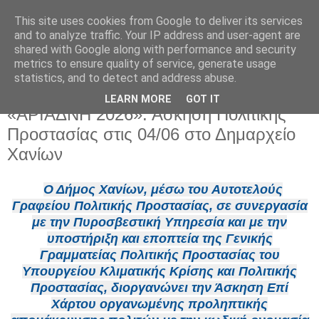
This site uses cookies from Google to deliver its services
and to analyze traffic. Your IP address and user-agent are
shared with Google along with performance and security
metrics to ensure quality of service, generate usage
statistics, and to detect and address abuse.
LEARN MORE
GOT IT
Πέμπτη 4 Ιουνίου 2026
«ΑΡΙΑΔΝΗ 2026»: Άσκηση Πολιτικής
Προστασίας στις 04/06 στο Δημαρχείο
Χανίων
Ο Δήμος Χανίων, μέσω του Αυτοτελούς
Γραφείου Πολιτικής Προστασίας, σε συνεργασία
με την Πυροσβεστική Υπηρεσία και με την
υποστήριξη και εποπτεία της Γενικής
Γραμματείας Πολιτικής Προστασίας του
Υπουργείου Κλιματικής Κρίσης και Πολιτικής
Προστασίας, διοργανώνει την Άσκηση Επί
Χάρτου οργανωμένης προληπτικής