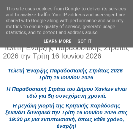
This site uses cookies from Google to deliver its services
and to analyze traffic. Your IP address and user-agent are
shared with Google along with performance and security
metrics to ensure quality of service, generate usage
statistics, and to detect and address abuse.
LEARN MORE
GOT IT
Κυριακή 14 Ιουνίου 2026
Τελετή Έναρξης Παραδοσιακής Στράτας
2026 την Τρίτη 16 Ιουνίου 2026
Τελετή Έναρξης Παραδοσιακής Στράτας 2026 –
Τρίτη 16 Ιουνίου 2026
Η Παραδοσιακή Στράτα του Δήμου Χανίων είναι
εδώ για 5η συνεχόμενη χρονιά.
Η μεγάλη γιορτή της Κρητικής παράδοσης
ξεκινάει δυναμικά την Τρίτη 16 Ιουνίου 2026 στις
19:30 με μια εντυπωσιακή, όπως κάθε χρόνο,
έναρξη!