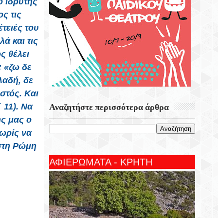
ο ιδρυτής
ς τις
έτειές του
ά και τις
ς θέλει
: «ζω δε
λαδή, δε
στός. Και
 11). Να
Αναζητήστε περισσότερα άρθρα
ής μας ο
ωρίς να
 στη Ρώμη
ΑΦΙΕΡΩΜΑΤΑ - ΚΡΗΤΗ