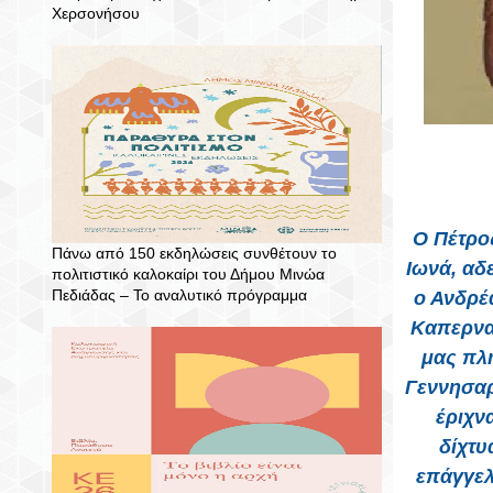
Χερσονήσου
Ο Πέτρο
Πάνω από 150 εκδηλώσεις συνθέτουν το
Ιωνά, αδ
πολιτιστικό καλοκαίρι του Δήμου Μινώα
Πεδιάδας – To αναλυτικό πρόγραμμα
ο Ανδρέ
Καπερναο
μας πλη
Γεννησαρ
έριχν
δίχτυ
επάγγελ