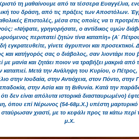
Χριστό τη μαθαίνουμε από τα τέσσερα Ευαγγέλια, εν
ική του δράση, από τις πράξεις των Αποστόλων. Έγ
θολικές Επιστολές, μέσα στις οποίες να τι προτρέπ
νούς: «Νήψατε, γρηγορήσατε, ο αντίδικος υμών διά
ρυόμενος περιπατεί ζητών τίνα καταπίη» (Α΄ Πέτρου,
ή εγκρατευθείτε, γίνετε άγρυπνοι και προσεκτικοί. Δ
ς και κατήγορός σας ο διάβολος, σαν λιοντάρι που 
ί με μανία και ζητάει ποιον να τραβήξει μακριά από 
ον καταπιεί. Μετά την Ανάληψη του Κυρίου, ο Πέτρος, 
λιο στην Ιουδαία, στην Αντιόχεια, στον Πόντο, στην Γ
παδοκία, στην Ασία και τη Βιθυνία. Κατά την παρά
 ότι δεν είναι απόλυτα ιστορικά διασταυρωμένο) έφτ
η, όπου επί Νέρωνος (54-68μ.Χ.) υπέστη μαρτυρικό
 σταύρωσαν χιαστί, με το κεφάλι προς τα κάτω περί τ
μ.Χ.