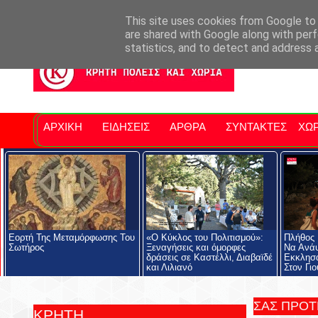
Σητειακά Νέα
Νομός Λασιθίου
Αγαπάμε Ρέθυμνο
Επ
This site uses cookies from Google to d
are shared with Google along with perf
statistics, and to detect and address 
ΑΡΧΙΚΗ
ΕΙΔΗΣΕΙΣ
ΑΡΘΡΑ
ΣΥΝΤΑΚΤΕΣ
ΧΩΡ
Eορτή Της Μεταμόρφωσης Του
«Ο Κύκλος του Πολιτισμού»:
Πλήθος 
Σωτήρος
Ξεναγήσεις και όμορφες
Να Ανάψ
δράσεις σε Καστέλλι, Διαβαϊδέ
Εκκλησά
και Λιλιανό
Στον Γι
ΣΑΣ ΠΡΟ
ΚΡΗΤΗ