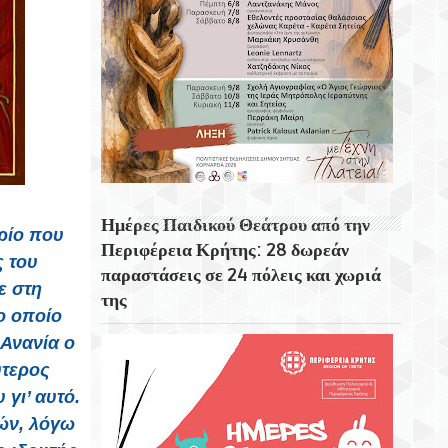
Δημοτικού Κήπου Χανίων
Η Μεσσήνη Η Τρίτη Μεγαλύτερη Πόλη Στη
Σικελία
Ο Σκορπιός Το Νησί Του Αριστοτέλη
Ωνάση
Ημέρες Παιδικού Θεάτρου από την
ρίο που
Περιφέρεια Κρήτης: 28 δωρεάν
ς του
παραστάσεις σε 24 πόλεις και χωριά
ε στη
της
το οποίο
 Ανανία ο
ύτερος
 γι’ αυτό.
ών, λόγω