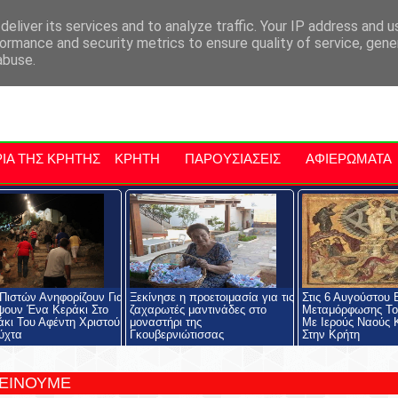
αρχία Μαλεβιζίου
Εκδηλώσεις Στην Κρήτη
Kriti Traveller
Kri
eliver its services and to analyze traffic. Your IP address and 
ormance and security metrics to ensure quality of service, gen
abuse.
ΙΑ ΤΗΣ ΚΡΗΤΗΣ
ΚΡΗΤΗ
ΠΑΡΟΥΣΙΑΣΕΙΣ
ΑΦΙΕΡΩΜΑΤΑ
Πιστών Ανηφορίζουν Για
Ξεκίνησε η προετοιμασία για τις
Στις 6 Αυγούστου 
ουν Ένα Κεράκι Στο
ζαχαρωτές μαντινάδες στο
Μεταμόρφωσης Το
κι Του Αφέντη Χριστού
μοναστήρι της
Με Ιερούς Ναούς 
ούχτα
Γκουβερνιώτισσας
Στην Κρήτη
ΤΕΙΝΟΥΜΕ