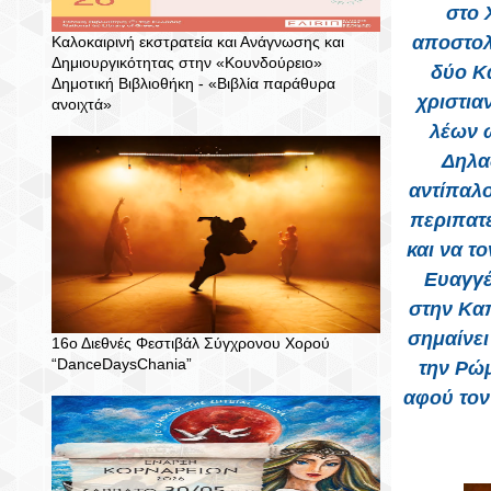
στο 
αποστολ
Καλοκαιρινή εκστρατεία και Ανάγνωσης και
Δημιουργικότητας στην «Κουνδούρειο»
δύο Κα
Δημοτική Βιβλιοθήκη - «Βιβλία παράθυρα
χριστια
ανοιχτά»
λέων ω
Δηλαδ
αντίπαλο
περιπατε
και να τ
Ευαγγέ
στην Καπ
σημαίνει
16ο Διεθνές Φεστιβάλ Σύγχρονου Χορού
“DanceDaysChania”
την Ρώμ
αφού τον