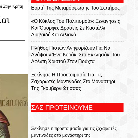
οί Στην Κρήτη
Eορτή Της Μεταμόρφωσης Του Σωτήρος
Και
«Ο Κύκλος Του Πολιτισμού»: Ξεναγήσεις
Και Όμορφες Δράσεις Σε Καστέλλι,
Διαβαϊδέ Και Λιλιανό
Πλήθος Πιστών Ανηφορίζουν Για Να
Ανάψουν Ένα Κεράκι Στο Εκκλησάκι Του
Αφέντη Χριστού Στον Γιούχτα
Ξεκίνησε Η Προετοιμασία Για Τις
Ζαχαρωτές Μαντινάδες Στο Μοναστήρι
Της Γκουβερνιώτισσας
Στις 6 Αυγούστου Εορτή Της
ΣΑΣ ΠΡΟΤΕΙΝΟΥΜΕ
Μεταμόρφωσης Του Σωτήρος Με Ιερούς
Ναούς Και Μονές Στην Κρήτη
Ξεκίνησε η προετοιμασία για τις ζαχαρωτές
Ολονύκτια Ιερά Αγρυπνία Επί Τη Μνήμη
μαντινάδες στο μοναστήρι της
Του Οσίου Ιωσήφ Του Γεροντογιάννη Στην