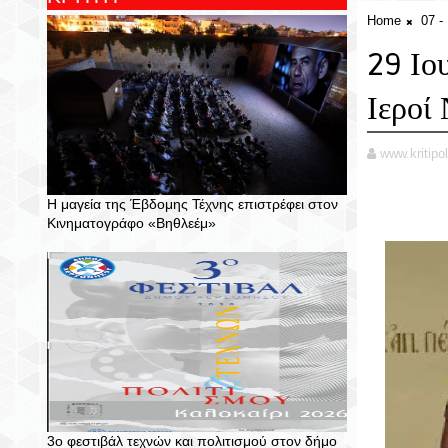
Home
07 
29 Ιο
Ιεροί
www.kritipol
Η μαγεία της Έβδομης Τέχνης επιστρέφει στον
Κινηματογράφο «Βηθλεέμ»
3ο φεστιβάλ τεχνών και πολιτισμού στον δήμο