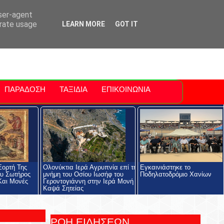
ti Polis
For Sale Sitia
Sitia Airport
user-agent
erate usage
LEARN MORE
GOT IT
ΠΑΡΑΔΟΣΗ
ΤΑΞΙΔΙΑ
ΕΠΙΚΟΙΝΩΝΙΑ
Εορτή Της
Ολονύκτια Ιερά Αγρυπνία επί τη
Εγκαινιάστηκε το
υ Σωτήρος
μνήμη του Οσίου Ιωσήφ του
Ποδηλατοδρόμιο Χανίων
Και Μονές
Γεροντογιάννη στην Ιερά Μονή
Καψά Σητείας
ΡΟΗ ΕΙΔΗΣΕΩΝ