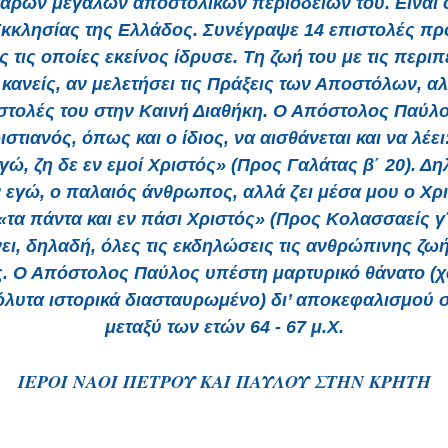
άρων μεγάλων αποστολικών περιοδειών του. Είναι 
Εκκλησίας της Ελλάδος. Συνέγραψε 14 επιστολές προ
 τις οποίες εκείνος ίδρυσε. Τη ζωή του με τις περιπ
ι κανείς, αν μελετήσει τις Πράξεις των Αποστόλων, αλλ
στολές του στην Καινή Διαθήκη. Ο Απόστολος Παύλο
ιστιανός, όπως και ο ίδιος, να αισθάνεται και να λέει
εγώ, ζη δε εν εμοί Χριστός» (Προς Γαλάτας β΄ 20). Δη
 εγώ, ο παλαιός άνθρωπος, αλλά ζει μέσα μου ο Χρι
«τα πάντα και εν πάσι Χριστός» (Προς Κολασσαείς γ΄
ει, δηλαδή, όλες τις εκδηλώσεις τις ανθρώπινης ζω
ς. Ο Απόστολος Παύλος υπέστη μαρτυρικό θάνατο (χ
όλυτα ιστορικά διασταυρωμένο) δι’ αποκεφαλισμού
μεταξύ των ετών 64 - 67 μ.Χ.
ΙΕΡΟΙ ΝΑΟΙ ΠΕΤΡΟΥ ΚΑΙ ΠΑΥΛΟΥ ΣΤΗΝ ΚΡΗΤΗ