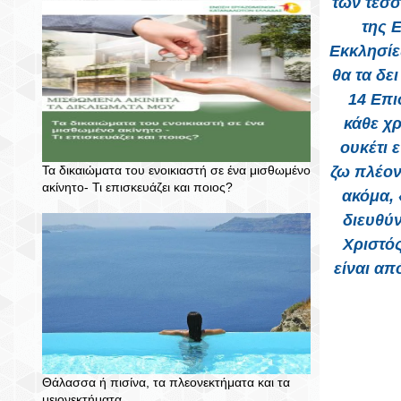
των τεσσ
της 
Εκκλησίες
θα τα δε
14 Επι
κάθε χρ
ουκέτι 
Τα δικαιώματα του ενοικιαστή σε ένα μισθωμένο
ζω πλέον
ακίνητο- Τι επισκευάζει και ποιος?
ακόμα, 
διευθύν
Χριστό
είναι απ
Θάλασσα ή πισίνα, τα πλεονεκτήματα και τα
μειονεκτήματα