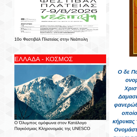
10ο Φεστιβάλ Πλατείας στην Νεάπολη
ΕΛΛΑΔΑ - ΚΟΣΜΟΣ
Ο δε Π
ονομ
Χρισ
Δαμασκό
φανερώθη
οποίο
κήρυκας τ
Ο Όλυμπος ομόφωνα στον Κατάλογο
Παγκόσμιας Κληρονομιάς της UNESCO
Ονομάστ