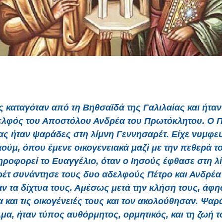
ς
καταγόταν από τη Βηθσαϊδά της Γαλιλαίας και ήταν
ελφός του Αποστόλου Ανδρέα του Πρωτόκλητου. Ο Π
ας ήταν ψαράδες στη λίμνη Γεννησαρέτ. Είχε νυμφευ
ύμ, όπου έμενε οικογενειακά μαζί με την πεθερά 
ροφορεί το Ευαγγέλιο, όταν ο Ιησούς έφθασε στη λ
έτ συνάντησε τους δυο αδελφούς Πέτρο και Ανδρέα 
αν τα δίχτυα τους. Αμέσως μετά την κλήση τους, άφη
α και τις οικογένειές τους και τον ακολούθησαν. Ψαρ
μα, ήταν τύπος αυθόρμητος, ορμητικός, και τη ζωή τ