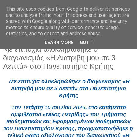
This site uses cookies from Google to deliver its services
and to analyze traffic. Your IP address and user-agent are
shared with Google along with performance and security
metrics to ensure quality of service, generate usage
statistics, and to detect and address abuse.
LEARN MORE
GOT IT
Πέμπτη 18 Ιουνίου 2026
Με επιτυχία ολοκληρώθηκε ο
διαγωνισμός «Η Διατριβή μου σε 3
Λεπτά» στο Πανεπιστήμιο Κρήτης
Με επιτυχία ολοκληρώθηκε ο διαγωνισμός «Η
Διατριβή μου σε 3 Λεπτά» στο Πανεπιστήμιο
Κρήτης
Την Τετάρτη 10 Ιουνίου 2026, στο κατάμεστο
αμφιθέατρο «Νίκος Πετρίδης» του Τμήματος
Μαθηματικών και Εφαρμοσμένων Μαθηματικών
του Πανεπιστημίου Κρήτης, πραγματοποιήθηκε η
τελική φάση αξιολόγησης του διαγωνισμού «Η