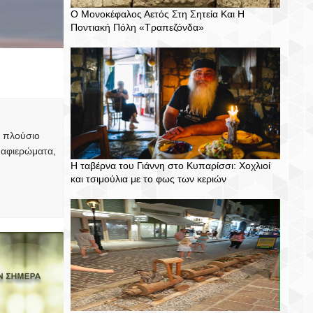
E
A
N
M
Ο Μονοκέφαλος Αετός Στη Σητεία Και Η
E
R
I
M
Ποντιακή Πόλη «Τραπεζόνδα»
T
E
T
E
N
T
, πλούσιο
 αφιερώματα,
Η ταβέρνα του Γιάννη στο Κυπαρίσσι: Χοχλιοί
και τσιμούλια με το φως των κεριών