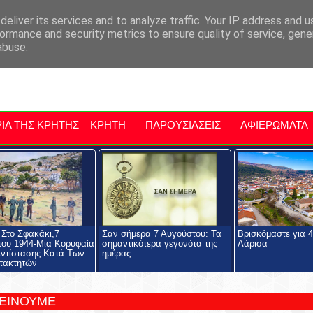
αρχία Μαλεβιζίου
Εκδηλώσεις Στην Κρήτη
Kriti Traveller
Kri
eliver its services and to analyze traffic. Your IP address and 
ormance and security metrics to ensure quality of service, gen
abuse.
ΙΑ ΤΗΣ ΚΡΗΤΗΣ
ΚΡΗΤΗ
ΠΑΡΟΥΣΙΑΣΕΙΣ
ΑΦΙΕΡΩΜΑΤΑ
Στο Σφακάκι,7
Σαν σήμερα 7 Αυγούστου: Τα
Βρισκόμαστε για 
ου 1944-Μια Κορυφαία
σημαντικότερα γεγονότα της
Λάρισα
ντίστασης Κατά Των
ημέρας
τακτητών
ΤΕΙΝΟΥΜΕ