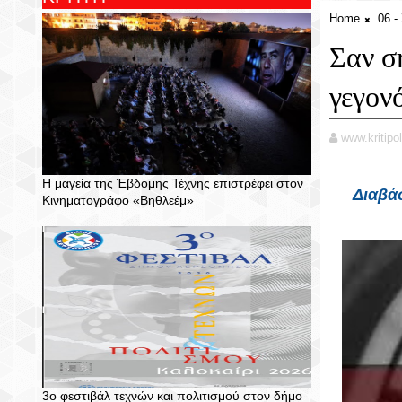
Home
06 
Σαν σ
γεγον
www.kritipol
Η μαγεία της Έβδομης Τέχνης επιστρέφει στον
Διαβά
Κινηματογράφο «Βηθλεέμ»
3ο φεστιβάλ τεχνών και πολιτισμού στον δήμο