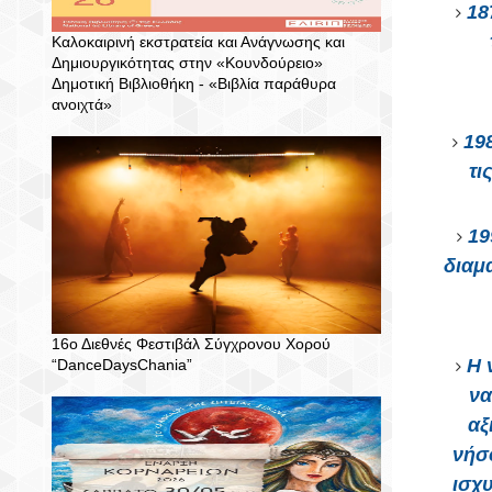
18
Καλοκαιρινή εκστρατεία και Ανάγνωσης και
Δημιουργικότητας στην «Κουνδούρειο»
Δημοτική Βιβλιοθήκη - «Βιβλία παράθυρα
ανοιχτά»
19
τι
19
διαμ
16ο Διεθνές Φεστιβάλ Σύγχρονου Χορού
Η 
“DanceDaysChania”
να
αξ
νήσ
ισχ