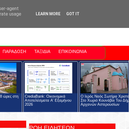
ti Polis
For Sale Sitia
Sitia Airport
user-agent
erate usage
LEARN MORE
GOT IT
ΠΑΡΑΔΟΣΗ
ΤΑΞΙΔΙΑ
ΕΠΙΚΟΙΝΩΝΙΑ
48 ώρες στη
CrediaBank: Οικονομικά
Ο Ιερός Ναός Σωτήρα Χριστ
Αποτελέσματα A’ Εξαμήνου
Στο Χωριό Κουνάβοι Του Δή
2026
Αρχανών Αστερουσίων
ΡΟΗ ΕΙΔΗΣΕΩΝ