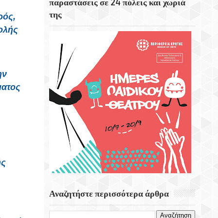
παραστάσεις σε 24 πόλεις και χωριά
Σαν Σήμερα 6 Αυγούστου Εγκαινιάζεται Ο
της
ρός,
Πρώτος Δικτυακός Τόπος Στην Ιστορία
χολής
Του Διαδικτύου
6 Αυγούστου 1945 Η Ημέρα Που Το
Αμερικανικό Βομβαρδιστικό «Enola Gay»
Σκόρπισε Τον Θάνατο Στη Χιροσίμα
ην
ματος
Η Στοκχόλμη Η Πρωτεύουσα Της
Σουηδίας
ής
Αναζητήστε περισσότερα άρθρα