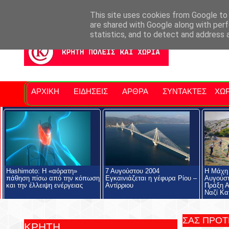
Σητειακά Νέα
Νομός Λασιθίου
Αγαπάμε Ρέθυμνο
Επ
This site uses cookies from Google to d
are shared with Google along with perf
statistics, and to detect and address 
ΑΡΧΙΚΗ
ΕΙΔΗΣΕΙΣ
ΑΡΘΡΑ
ΣΥΝΤΑΚΤΕΣ
ΧΩΡ
Hashimoto: Η «αόρατη»
7 Αυγούστου 2004
Η Μάχη 
πάθηση πίσω από την κόπωση
Εγκαινιάζεται η γέφυρα Ρίου –
Αυγούστ
και την έλλειψη ενέργειας
Αντίρριου
Πράξη Α
Ναζί Κα
ΣΑΣ ΠΡΟ
ΚΡΗΤΗ