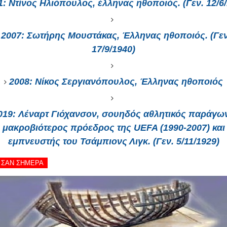
1:
Ντίνος Ηλιόπουλος, έλληνας ηθοποιός. (Γεν. 12/6/
2007:
Σωτήρης Μουστάκας, Έλληνας ηθοποιός. (Γεν
17/9/1940)
2008:
Νίκος Σεργιανόπουλος, Έλληνας ηθοποιός
019:
Λέναρτ Γιόχανσον, σουηδός αθλητικός παράγων
μακροβιότερος πρόεδρος της UEFA (1990-2007) και
εμπνευστής του Τσάμπιονς Λιγκ. (Γεν. 5/11/1929)
 - ΣΑΝ ΣΗΜΕΡΑ