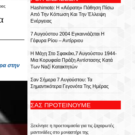
ρας
Hashimoto: Η «αόρατη» Πάθηση Πίσω
Από Την Κόπωση Και Την Έλλειψη
α
Ενέργειας
7 Αυγούστου 2004 Εγκαινιάζεται Η
Γέφυρα Ρίου – Αντίρριου
Η Μάχη Στο Σφακάκι,7 Αυγούστου 1944-
Μια Κορυφαία Πράξη Αντίστασης Κατά
ρα
στην
Των Ναζί Κατακτητών
Σαν Σήμερα 7 Αυγούστου: Τα
Σημαντικότερα Γεγονότα Της Ημέρας
Βρισκόμαστε Για 48 Ώρες Στη Λάρισα
ΣΑΣ ΠΡΟΤΕΙΝΟΥΜΕ
CrediaBank: Οικονομικά Αποτελέσματα A’
Εξαμήνου 2026
Ξεκίνησε η προετοιμασία για τις ζαχαρωτές
Ο Ιερός Ναός Σωτήρα Χριστού Στο Χωριό
μαντινάδες στο μοναστήρι της