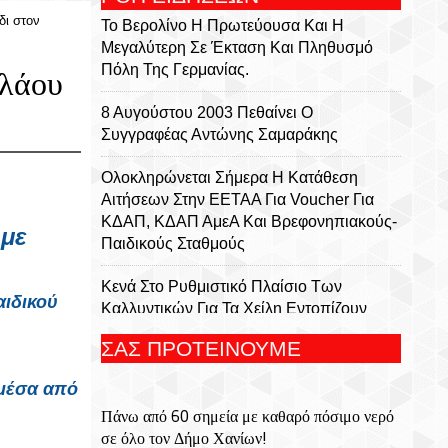
δι στον
Το Βερολίνο Η Πρωτεύουσα Και Η
Μεγαλύτερη Σε Έκταση Και Πληθυσμό
Πόλη Της Γερμανίας.
ολάου
8 Αυγούστου 2003 Πεθαίνει Ο
Συγγραφέας Αντώνης Σαμαράκης
Ολοκληρώνεται Σήμερα Η Κατάθεση
Αιτήσεων Στην ΕΕΤΑΑ Για Voucher Για
ΚΔΑΠ, ΚΔΑΠ ΑμεΑ Και Βρεφονηπιακούς-
με 
Παιδικούς Σταθμούς
Κενά Στο Ρυθμιστικό Πλαίσιο Των
ιδικού 
Καλλυντικών Για Τα Χείλη Εντοπίζουν
Ερευνητές
ΣΑΣ ΠΡΟΤΕΙΝΟΥΜΕ
Σαν Σήμερα 8 Αυγούστου 1944
μέσα από 
Πραγματοποιήτε Το Σαμποτάζ Της
Πάνω από 60 σημεία με καθαρό πόσιμο νερό
Δαμάστας
σε όλο τον Δήμο Χανίων!