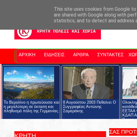
Σητειακά Νέα
Νομός Λασιθίου
Αγαπάμε Ρέθυμνο
Επ
This site uses cookies from Google to d
are shared with Google along with perf
statistics, and to detect and address 
ΑΡΧΙΚΗ
ΕΙΔΗΣΕΙΣ
ΑΡΘΡΑ
ΣΥΝΤΑΚΤΕΣ
ΧΩΡ
Το Βερολίνο η πρωτεύουσα και
8 Αυγούστου 2003 Πεθαίνει Ο
Ολοκληρ
η μεγαλύτερη σε έκταση και
Συγγραφέας Αντώνης
κατάθεσ
πληθυσμό πόλη της Γερμανίας.
Σαμαράκης
ΕΕΤΑΑ γ
ΚΔΑΠ Α
Βρεφονη
Σταθμού
ΣΑΣ ΠΡΟ
ΚΡΗΤΗ