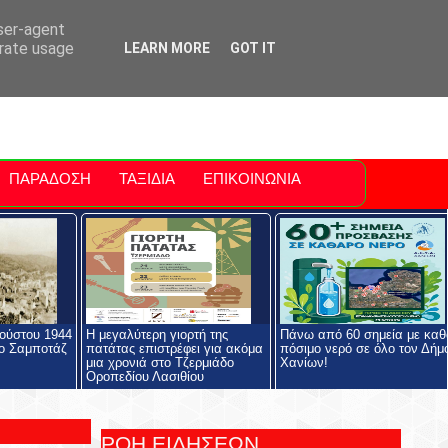
ti Polis
For Sale Sitia
Sitia Airport
user-agent
erate usage
LEARN MORE
GOT IT
ΠΑΡΑΔΟΣΗ
ΤΑΞΙΔΙΑ
ΕΠΙΚΟΙΝΩΝΙΑ
ούστου 1944
Η μεγαλύτερη γιορτή της
Πάνω από 60 σημεία με καθ
ο Σαμποτάζ
πατάτας επιστρέφει για ακόμα
πόσιμο νερό σε όλο τον Δήμ
μια χρονιά στο Τζερμιάδο
Χανίων!
Οροπεδίου Λασιθίου
ΡΟΗ ΕΙΔΗΣΕΩΝ