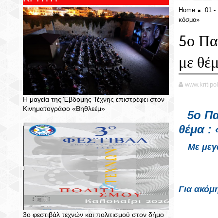
Home
01 
κόσμο»
5ο Πα
με θέ
www.kritipol
Η μαγεία της Έβδομης Τέχνης επιστρέφει στον
Κινηματογράφο «Βηθλεέμ»
5ο Πα
θέμα :
Με μεγ
Για ακόμη
3ο φεστιβάλ τεχνών και πολιτισμού στον δήμο