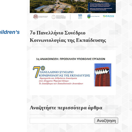
Hashimoto: Η «αόρατη» Πάθηση Πίσω
Από Την Κόπωση Και Την Έλλειψη
Ενέργειας
7 Αυγούστου 2004 Εγκαινιάζεται Η
7ο Πανελλήνιο Συνέδριο
Γέφυρα Ρίου – Αντίρριου
Κοινωνιολογίας της Εκπαίδευσης
Η Μάχη Στο Σφακάκι,7 Αυγούστου 1944-
Μια Κορυφαία Πράξη Αντίστασης Κατά
Των Ναζί Κατακτητών
Αναζητήστε περισσότερα άρθρα