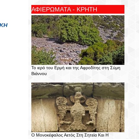
ΑΦΙΕΡΩΜΑΤΑ - ΚΡΗΤΗ
ΑΚΗ
Το ιερό του Ερμή και της Αφροδίτης στη Σύμη
Βιάννου
Ο Μονοκέφαλος Αετός Στη Σητεία Και Η