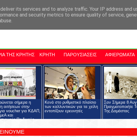
αρχία Μαλεβιζίου
Εκδηλώσεις Στην Κρήτη
Kriti Traveller
Kri
eliver its services and to analyze traffic. Your IP address and 
ormance and security metrics to ensure quality of service, gen
abuse.
ΙΑ ΤΗΣ ΚΡΗΤΗΣ
ΚΡΗΤΗ
ΠΑΡΟΥΣΙΑΣΕΙΣ
ΑΦΙΕΡΩΜΑΤΑ
ώνεται σήμερα η
Κενά στο ρυθμιστικό πλαίσιο
Σαν Σήμερα 8 Αυγ
η αιτήσεων στην
των καλλυντικών για τα χείλη
Πραγματοποιήτε Τ
ια voucher για ΚΔΑΠ,
εντοπίζουν ερευνητές
Της Δαμάστας
μεΑ και
πιακούς-Παιδικούς
ς
ΤΕΙΝΟΥΜΕ