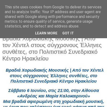
This site uses cookies from Google to deliver its services
and to analyze traffic. Your IP address and user-agent are
shared with Google along with performance and security
metrics to ensure quality of service, generate usage
statistics, and to detect and address abuse.
LEARN MORE
GOT IT
Τρίτη 2 Ιουνίου 2026
Βραδιά Χορωδιακής Μουσικής | Από
τον Χέντελ στους σύγχρονους Έλληνες
συνθέτες, στο Πολιτιστικό Συνεδριακό
Κέντρο Ηρακλείου
Βραδιά Χορωδιακής Μουσικής | Από τον Χέντελ
στους σύγχρονους Έλληνες συνθέτες, στο
Πολιτιστικό Συνεδριακό Κέντρο Ηρακλείου
Σάββατο 6 Ιουνίου, στις 21:00, στην Αίθουσα
«Ανδρέας και Μαρία Καλοκαιρινού»
Μια βραδιά αφιερωμένη στη χορωδιακή μουσική,