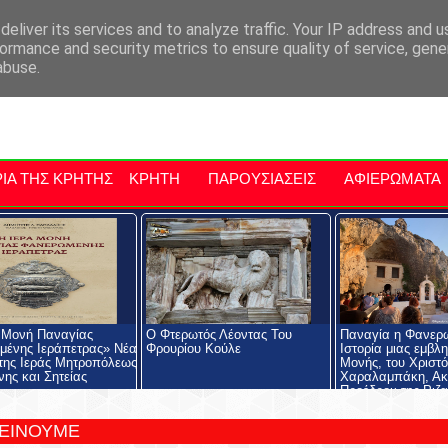
αρχία Μαλεβιζίου
Εκδηλώσεις Στην Κρήτη
Kriti Traveller
Kri
eliver its services and to analyze traffic. Your IP address and 
ormance and security metrics to ensure quality of service, gen
abuse.
ΙΑ ΤΗΣ ΚΡΗΤΗΣ
ΚΡΗΤΗ
ΠΑΡΟΥΣΙΑΣΕΙΣ
ΑΦΙΕΡΩΜΑΤΑ
 Μονή Παναγίας
Ο Φτερωτός Λέοντας Του
Παναγία η Φανερ
ένης Ιεράπετρας» Νέα
Φρουρίου Κούλε
Ιστορία μιας εμβλ
της Ιεράς Μητροπόλεως
Μονής, του Χριστ
νης και Σητείας
Χαραλαμπάκη, Ακ
Προέδρου της Ριζα
Εκκλησιαστικής Σχ
Ριζαρείου Ιδρύματ
ΤΕΙΝΟΥΜΕ