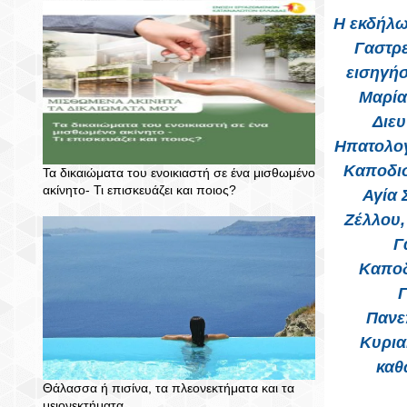
Η εκδήλωσ
Γαστρε
εισηγήσ
Μαρία
Διε
Ηπατολογ
Καποδισ
Τα δικαιώματα του ενοικιαστή σε ένα μισθωμένο
ακίνητο- Τι επισκευάζει και ποιος?
Αγία 
Ζέλλου,
Γ
Καποδ
Γ
Πανε
Κυρια
καθ
Θάλασσα ή πισίνα, τα πλεονεκτήματα και τα
μειονεκτήματα