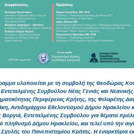
ραμμα υλοποιείται με τη συμβολή της Θεοδώρας Κου
Εντεταλμένης Συμβούλου Νέας Γενιάς και Νεανικής
ηματικότητας Περιφέρειας Κρήτης, της Φιλαρέτης Δ
κη, Αντιδημάρχου Εθελοντισμού Δήμου Ηρακλείου κ
 Βοργιά, Εντεταλμένης Συμβούλου για θέματα πρό
ό πληθυσμό Δήμου Ηρακλείου, και τελεί υπό την αιγ
ς Σχολής του Πανεπιστημίου Κρήτης. Η εναρκτήρια 