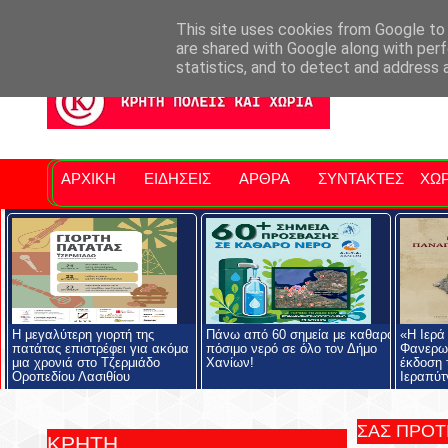
Σητειακά Νέα
Νομός Λασιθίου
Αγαπάμε Ρέθυμνο
Επ
This site uses cookies from Google to d
are shared with Google along with perf
statistics, and to detect and address 
ΑΡΧΙΚΗ
ΕΙΔΗΣΕΙΣ
ΑΡΘΡΑ
ΣΥΝΤΑΚΤΕΣ
ΧΩΡ
Η μεγαλύτερη γιορτή της
Πάνω από 60 σημεία με καθαρό
«Η Ιερά
πατάτας επιστρέφει για ακόμα
πόσιμο νερό σε όλο τον Δήμο
Φανερωμ
μια χρονιά στο Τζερμιάδο
Χανίων!
έκδοση 
Οροπεδίου Λασιθίου
Ιεραπύτ
ΣΑΣ ΠΡΟ
ΚΡΗΤΗ