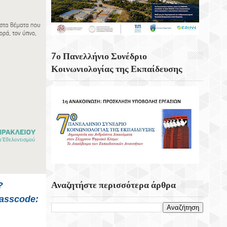
Κουνάβοι Του Δήμου Αρχανών
Αστερουσίων
5η Ετήσια Έκθεση – Γιορτή Κρητικών
Προϊόντων, Οικοτεχνίας & Χειροτεχνίας
7ο Πανελλήνιο Συνέδριο
Κοινωνιολογίας της Εκπαίδευσης
Αναζητήστε περισσότερα άρθρα
?
Passcode: