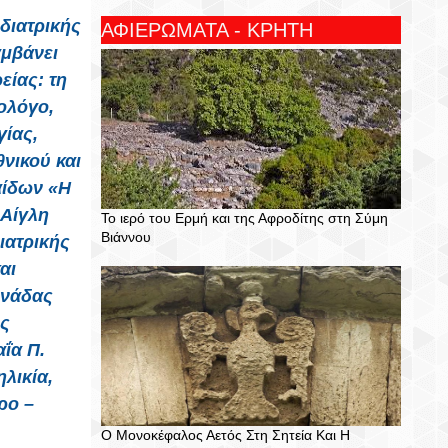
ιδιατρικής
ΑΦΙΕΡΩΜΑΤΑ - ΚΡΗΤΗ
αμβάνει
είας: τη
ολόγο,
ίας,
νικού και
αίδων «Η
 Αίγλη
Το ιερό του Ερμή και της Αφροδίτης στη Σύμη
Βιάννου
ιατρικής
αι
ονάδας
ής
ΐα Π.
λικία,
ρο –
Ο Μονοκέφαλος Αετός Στη Σητεία Και Η