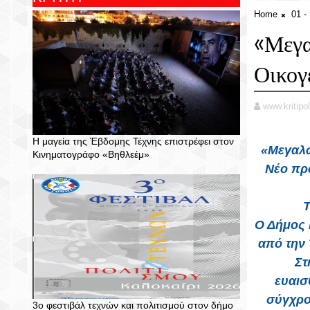
Home
01 
«Μεγα
Οικογ
www.kritipol
Η μαγεία της Έβδομης Τέχνης επιστρέφει στον
«Μεγαλών
Κινηματογράφο «Βηθλεέμ»
Νέο πρό
Τ
Ο Δήμος 
από την 
Στ
ευαισ
σύγχρο
3ο φεστιβάλ τεχνών και πολιτισμού στον δήμο