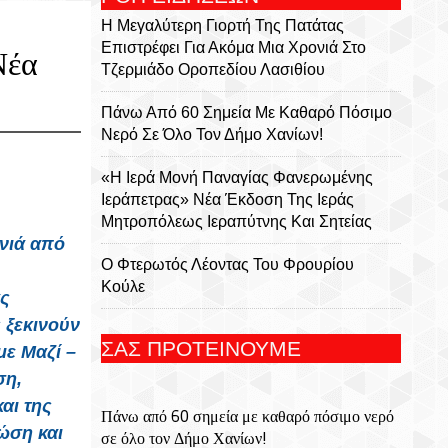
Η Μεγαλύτερη Γιορτή Της Πατάτας
Επιστρέφει Για Ακόμα Μια Χρονιά Στο
Νέα
Τζερμιάδο Οροπεδίου Λασιθίου
Πάνω Από 60 Σημεία Με Καθαρό Πόσιμο
Νερό Σε Όλο Τον Δήμο Χανίων!
«Η Ιερά Μονή Παναγίας Φανερωμένης
Ιεράπετρας» Νέα Έκδοση Της Ιεράς
Μητροπόλεως Ιεραπύτνης Και Σητείας
ενιά από
Ο Φτερωτός Λέοντας Του Φρουρίου
Κούλε
ας
 ξεκινούν
Παναγία Η Φανερωμένη: Η Ιστορία Μιας
ΣΑΣ ΠΡΟΤΕΙΝΟΥΜΕ
με Μαζί –
Εμβληματικής Μονής, Του Χριστόφορου
Χαραλαμπάκη, Ακαδημαϊκού, Προέδρου
ση,
Της Ριζαρείου Εκκλησιαστικής Σχολής Και
αι της
Πάνω από 60 σημεία με καθαρό πόσιμο νερό
Του Ριζαρείου Ιδρύματος
ώση και
σε όλο τον Δήμο Χανίων!