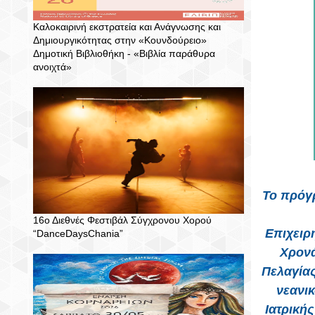
Καλοκαιρινή εκστρατεία και Ανάγνωσης και
Δημιουργικότητας στην «Κουνδούρειο»
Δημοτική Βιβλιοθήκη - «Βιβλία παράθυρα
ανοιχτά»
Το πρόγ
16ο Διεθνές Φεστιβάλ Σύγχρονου Χορού
Επιχειρ
“DanceDaysChania”
Χρονά
Πελαγίας
νεανικ
Ιατρική