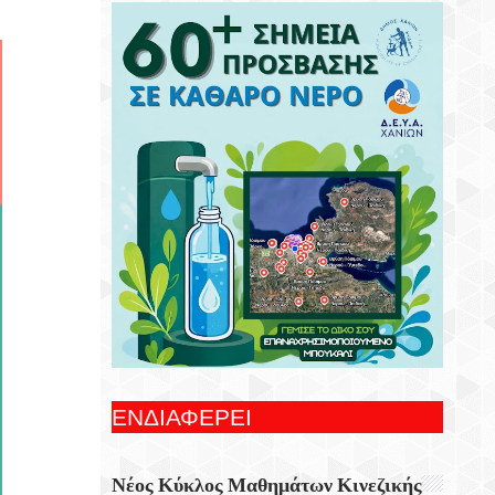
Συνεχίζονται Οι Δωρεάν Ξεναγήσεις Για
Ενήλικες Στη Δημοτική Πινακοθήκη
Χανίων
Γιορτή Εφτάζυμου Στην Κασταμονίτσα Με
Την Στήριξη Της Περιφέρειας Κρήτης
Οι Παραστάσεις Στα Κηποθέατρα Του
Δήμου Ηρακλείου,τη Δευτέρα 10
Αυγούστου 2026
Ξεκίνησε Η Ετήσια Έρευνα Επισκεπτών
Του Epaithros+ Για Τον Τουρισμό
Υπαίθρου Στην Ελλάδα
«Αυτοσχεδιασμοί» Με Τον Σωτήρη
Αλεξάκη Και Τον Αλέξανδρο Κανακάκη
ΕΝΔΙΑΦΕΡΕΙ
Εκθεση Ζωγραφικής «Η Χερσόνησος Με
Τα Μάτια Του H.P. Wyss»
Νέος Κύκλος Μαθημάτων Κινεζικής