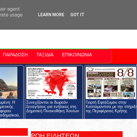
ti Polis
For Sale Sitia
Sitia Airport
user-agent
erate usage
LEARN MORE
GOT IT
ΠΑΡΑΔΟΣΗ
ΤΑΞΙΔΙΑ
ΕΠΙΚΟΙΝΩΝΙΑ
ωμένη: Η
Συνεχίζονται οι δωρεάν
Γιορτή Εφτάζυμου στην
ηματικής
ξεναγήσεις για ενήλικες στη
Κασταμονίτσα με την στήριξ
όφορου
Δημοτική Πινακοθήκη Χανίων
της Περιφέρειας Κρήτης
αδημαϊκού,
ρείου
ολής και του
ος
ΡΟΗ ΕΙΔΗΣΕΩΝ