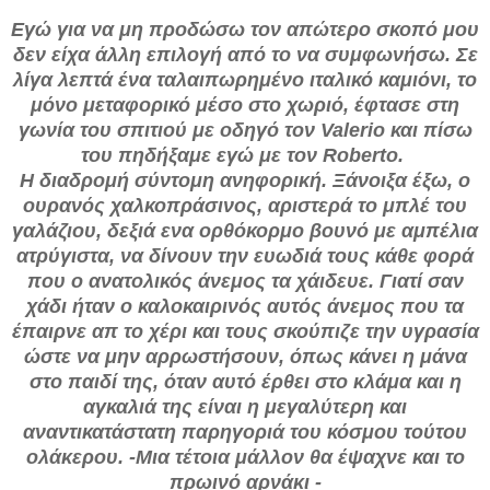
Εγώ για να μη προδώσω τον απώτερο σκοπό μου
δεν είχα άλλη επιλογή από το να συμφωνήσω. Σε
λίγα λεπτά ένα ταλαιπωρημένο ιταλικό καμιόνι, το
μόνο μεταφορικό μέσο στο χωριό, έφτασε στη
γωνία του σπιτιού με οδηγό τον Valerio και πίσω
του πηδήξαμε εγώ με τον Roberto.
Η διαδρομή σύντομη ανηφορική. Ξάνοιξα έξω, ο
ουρανός χαλκοπράσινος, αριστερά το μπλέ του
γαλάζιου, δεξιά ενα ορθόκορμο βουνό με αμπέλια
ατρύγιστα, να δίνουν την ευωδιά τους κάθε φορά
που ο ανατολικός άνεμος τα χάιδευε. Γιατί σαν
χάδι ήταν ο καλοκαιρινός αυτός άνεμος που τα
έπαιρνε απ το χέρι και τους σκούπιζε την υγρασία
ώστε να μην αρρωστήσουν, όπως κάνει η μάνα
στο παιδί της, όταν αυτό έρθει στο κλάμα και η
αγκαλιά της είναι η μεγαλύτερη και
αναντικατάστατη παρηγοριά του κόσμου τούτου
ολάκερου. -Μια τέτοια μάλλον θα έψαχνε και το
πρωινό αρνάκι -