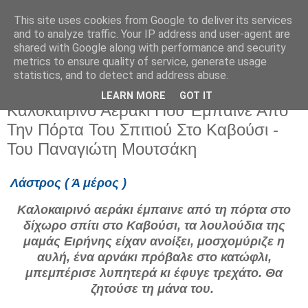
This site uses cookies from Google to deliver its services
and to analyze traffic. Your IP address and user-agent are
shared with Google along with performance and security
metrics to ensure quality of service, generate usage
statistics, and to detect and address abuse.
LEARN MORE
GOT IT
Σάββατο 13 Ιουνίου 2026
Καλοκαιρινό Αεράκι Που Έμπαινε Απο
Την Πόρτα Του Σπιτιού Στο Καβούσι -
Του Παναγιώτη Μουτσάκη
Λάστρος ( Ά μέρος )
Καλοκαιρινό αεράκι έμπαινε από τη πόρτα στο
δίχωρο σπίτι στο Καβούσι, τα λουλούδια της
μαμάς Ειρήνης είχαν ανοίξει, μοσχομύριζε η
αυλή, ένα αρνάκι πρόβαλε στο κατώφλι,
μπεμπέρισε λυπητερά κι έφυγε τρεχάτο. Θα
ζητούσε τη μάνα του.