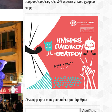
παραστάσεις σε 24 πόλεις και χωριά
της
Το Εκκλησάκι Του Τιμίου Σταυρού Στο
Στρούμπουλα
6 Αυγούστου 1999 Φεύγει Απο Την Ζωή Η
Ρίτα Σακελαρίου
Eορτή Της Μεταμόρφωσης Του Σωτήρος
Αναζητήστε περισσότερα άρθρα