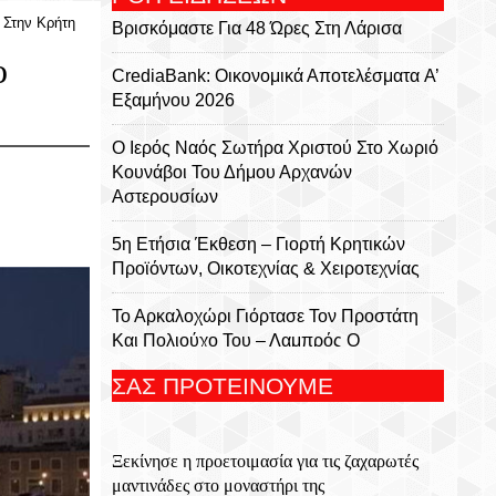
 Στην Κρήτη
Βρισκόμαστε Για 48 Ώρες Στη Λάρισα
ο
CrediaBank: Οικονομικά Αποτελέσματα A’
Εξαμήνου 2026
Ο Ιερός Ναός Σωτήρα Χριστού Στο Χωριό
Κουνάβοι Του Δήμου Αρχανών
Αστερουσίων
5η Ετήσια Έκθεση – Γιορτή Κρητικών
Προϊόντων, Οικοτεχνίας & Χειροτεχνίας
Το Αρκαλοχώρι Γιόρτασε Τον Προστάτη
Και Πολιούχο Του – Λαμπρός Ο
Εορτασμός Της Μεταμορφώσεως Του
ΣΑΣ ΠΡΟΤΕΙΝΟΥΜΕ
Σωτήρος
Για 5η Συνεχόμενη Χρονιά
Ξεκίνησε η προετοιμασία για τις ζαχαρωτές
Πραγματοποιήθηκε Με Μεγάλη Επιτυχία
μαντινάδες στο μοναστήρι της
Το Τουρνουά Μπάσκετ 3×3 «Μάρκος