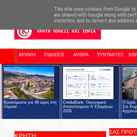
Σητειακά Νέα
Νομός Λασιθίου
Αγαπάμε Ρέθυμνο
Επ
This site uses cookies from Google to d
are shared with Google along with perf
statistics, and to detect and address 
ΑΡΧΙΚΗ
ΕΙΔΗΣΕΙΣ
ΑΡΘΡΑ
ΣΥΝΤΑΚΤΕΣ
ΧΩΡ
Βρισκόμαστε για 48 ώρες στη
CrediaBank: Οικονομικά
Ο Ιερός
Λάρισα
Αποτελέσματα A’ Εξαμήνου
Στο Χωρ
2026
Αρχανώ
ΣΑΣ ΠΡΟ
ΚΡΗΤΗ