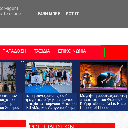
ti Polis
For Sale Sitia
Sitia Airport
user-agent
erate usage
LEARN MORE
GOT IT
ΠΑΡΑΔΟΣΗ
ΤΑΞΙΔΙΑ
ΕΠΙΚΟΙΝΩΝΙΑ
όρτασε τον
Για 5η συνεχόμενη χρονιά
Μάγεψε η μουσικοχορευτική
ούχο του –
πραγματοποιήθηκε με μεγάλη
παράσταση του Φεστιβάλ
μός της
επιτυχία το Τουρνουά Μπάσκετ
Κρήτης «Donna Nobis Pace 
ου Σωτήρος
3×3 «Μάρκος Αναγνωστάκης»
Echoes of Hope»
ΡΟΗ ΕΙΔΗΣΕΩΝ