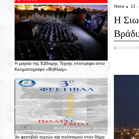
Home
13 
Η Σιω
Βράδυ
www.kritipol
Η μαγεία της Έβδομης Τέχνης επιστρέφει στον
Κινηματογράφο «Βηθλεέμ»
3ο φεστιβάλ τεχνών και πολιτισμού στον δήμο