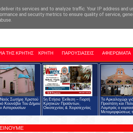
αρχία Μαλεβιζίου
Εκδηλώσεις Στην Κρήτη
Kriti Traveller
Kri
eliver its services and to analyze traffic. Your IP address and 
ormance and security metrics to ensure quality of service, gen
abuse.
ΙΑ ΤΗΣ ΚΡΗΤΗΣ
ΚΡΗΤΗ
ΠΑΡΟΥΣΙΑΣΕΙΣ
ΑΦΙΕΡΩΜΑΤΑ
 Ναός Σωτήρα Χριστού
5η Ετήσια Έκθεση – Γιορτή
Το Αρκαλοχώρι γι
ιό Κουνάβοι Του Δήμου
Κρητικών Προϊόντων,
Προστάτη και Πολι
ν Αστερουσίων
Οικοτεχνίας & Χειροτεχνίας
Λαμπρός ο εορτασ
Μεταμορφώσεως τ
ΤΕΙΝΟΥΜΕ