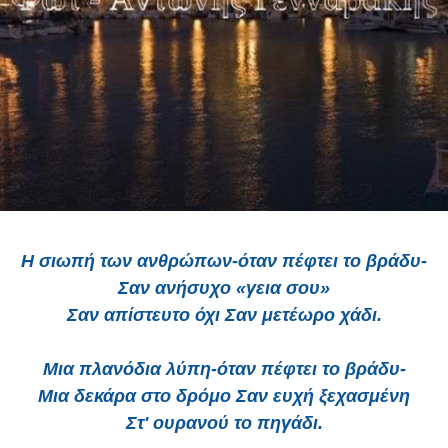
Η σιωπή των ανθρώπων
-όταν πέφτει το βράδυ-
Σαν ανήσυχο «γεια σου»
Σαν απίστευτο όχι
Σαν μετέωρο χάδι.
Μια πλανόδια λύπη
-όταν πέφτει το βράδυ-
Μια δεκάρα στο δρόμο
Σαν ευχή ξεχασμένη
Στ' ουρανού το πηγάδι.