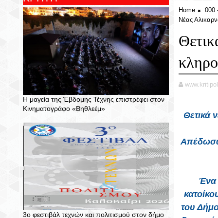
Home
000
Νέας Αλικαρ
Θετικά
κληρο
www.kritipol
Η μαγεία της Έβδομης Τέχνης επιστρέφει στον
Κινηματογράφο «Βηθλεέμ»
Θετικά ν
Απέδωσαν
Ένα 
κατοίκο
του Δήμο
3ο φεστιβάλ τεχνών και πολιτισμού στον δήμο