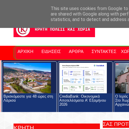
Σητειακά Νέα
Νομός Λασιθίου
Αγαπάμε Ρέθυμνο
Επ
This site uses cookies from Google to d
are shared with Google along with perf
statistics, and to detect and address 
ΑΡΧΙΚΗ
ΕΙΔΗΣΕΙΣ
ΑΡΘΡΑ
ΣΥΝΤΑΚΤΕΣ
ΧΩΡ
Βρισκόμαστε για 48 ώρες στη
CrediaBank: Οικονομικά
Ο Ιερός
Λάρισα
Αποτελέσματα A’ Εξαμήνου
Στο Χωρ
2026
Αρχανώ
ΣΑΣ ΠΡΟ
ΚΡΗΤΗ