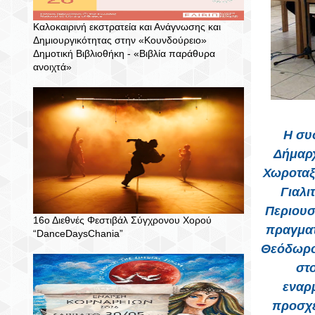
Καλοκαιρινή εκστρατεία και Ανάγνωσης και
Δημιουργικότητας στην «Κουνδούρειο»
Δημοτική Βιβλιοθήκη - «Βιβλία παράθυρα
ανοιχτά»
Η συ
Δήμαρχ
Χωροταξ
Γιαλι
Περιουσ
16ο Διεθνές Φεστιβάλ Σύγχρονου Χορού
πραγματ
“DanceDaysChania”
Θεόδωρο 
στο
εναρμ
προσχέ