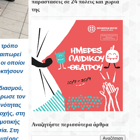
παραστάσεις σε 24 πόλεις και χωριά
της
Το Εκκλησάκι Του Τιμίου Σταυρού Στο
Στρούμπουλα
6 Αυγούστου 1999 Φεύγει Απο Την Ζωή Η
Ρίτα Σακελαρίου
ν τρόπο
Eορτή Της Μεταμόρφωσης Του Σωτήρος
λαιπωρεί
οι οποίοι
οκτήσουν
εδιασμού,
έρωσε τον
ινότητας
οχής, στη
μοτικής
Αναζητήστε περισσότερα άρθρα
ία. Στη
ευτέρης