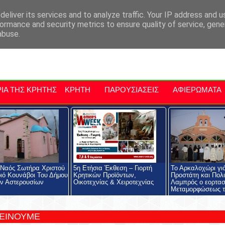
αρχία Μαλεβιζίου
Εκδηλώσεις Στην Κρήτη
Kriti Traveller
Kri
eliver its services and to analyze traffic. Your IP address and 
ormance and security metrics to ensure quality of service, gen
abuse.
ΙΑ ΤΗΣ ΚΡΗΤΗΣ
ΚΡΗΤΗ
ΠΑΡΟΥΣΙΑΣΕΙΣ
ΑΦΙΕΡΩΜΑΤΑ
 Ναός Σωτήρα Χριστού
5η Ετήσια Έκθεση – Γιορτή
Το Αρκαλοχώρι γι
ιό Κουνάβοι Του Δήμου
Κρητικών Προϊόντων,
Προστάτη και Πολι
ν Αστερουσίων
Οικοτεχνίας & Χειροτεχνίας
Λαμπρός ο εορτασ
Μεταμορφώσεως τ
ΤΕΙΝΟΥΜΕ