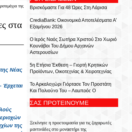
ηροτεμάχια της
Βρισκόμαστε Για 48 Ώρες Στη Λάρισα
CrediaBank: Οικονομικά Αποτελέσματα A’
ες στα
Εξαμήνου 2026
Ο Ιερός Ναός Σωτήρα Χριστού Στο Χωριό
Κουνάβοι Του Δήμου Αρχανών
Αστερουσίων
5η Ετήσια Έκθεση – Γιορτή Κρητικών
 της Νέας
Προϊόντων, Οικοτεχνίας & Χειροτεχνίας
Το Αρκαλοχώρι Γιόρτασε Τον Προστάτη
– Έρχεται
Και Πολιούχο Του – Λαμπρός Ο
Εορτασμός Της Μεταμορφώσεως Του
ΣΑΣ ΠΡΟΤΕΙΝΟΥΜΕ
Σωτήρος
λλούς
Για 5η Συνεχόμενη Χρονιά
περιοχών
Ξεκίνησε η προετοιμασία για τις ζαχαρωτές
Πραγματοποιήθηκε Με Μεγάλη Επιτυχία
αχίων της
μαντινάδες στο μοναστήρι της
Το Τουρνουά Μπάσκετ 3×3 «Μάρκος