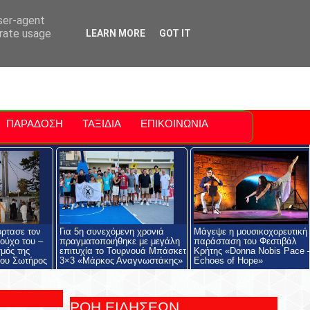
ti Polis
For Sale Sitia
Sitia Airport
user-agent
erate usage
LEARN MORE
GOT IT
ΠΑΡΑΔΟΣΗ
ΤΑΞΙΔΙΑ
ΕΠΙΚΟΙΝΩΝΙΑ
όρτασε τον
Για 5η συνεχόμενη χρονιά
Μάγεψε η μουσικοχορευτική
ούχο του –
πραγματοποιήθηκε με μεγάλη
παράσταση του Φεστιβάλ
μός της
επιτυχία το Τουρνουά Μπάσκετ
Κρήτης «Donna Nobis Pace 
ου Σωτήρος
3×3 «Μάρκος Αναγνωστάκης»
Echoes of Hope»
ΡΟΗ ΕΙΔΗΣΕΩΝ