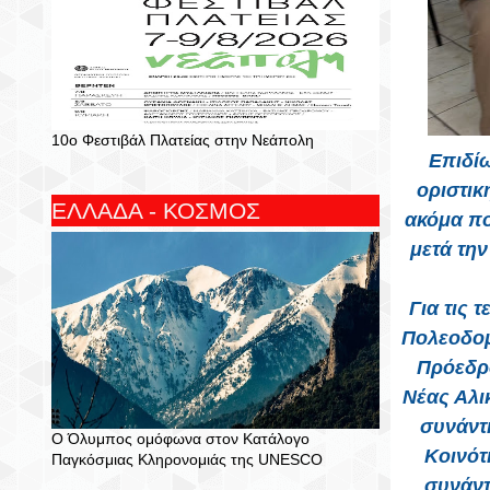
10ο Φεστιβάλ Πλατείας στην Νεάπολη
Επιδίω
οριστικ
ΕΛΛΑΔΑ - ΚΟΣΜΟΣ
ακόμα πο
μετά τη
Για τις 
Πολεοδομ
Πρόεδρο
Νέας Αλι
συνάντ
Ο Όλυμπος ομόφωνα στον Κατάλογο
Κοινότ
Παγκόσμιας Κληρονομιάς της UNESCO
συνάντ