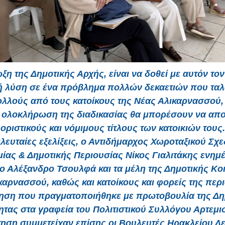
ξη της Δημοτικής Αρχής, είναι να δοθεί με αυτόν το
ή λύση σε ένα πρόβλημα πολλών δεκαετιών που τα
λλούς από τους κατοίκους της Νέας Αλικαρνασσού, 
ν ολοκλήρωση της διαδικασίας θα μπορέσουν να απ
οριστικούς και νόμιμους τίτλους των κατοικιών τους.
τελευταίες εξελίξεις, ο Αντιδήμαρχος Χωροταξικού Σχ
ίας & Δημοτικής Περιουσίας Νίκος Γιαλιτάκης ενημ
 Αλέξανδρο Τσουλφά και τα μέλη της Δημοτικής Κο
καρνασσού, καθώς και κατοίκους και φορείς της περι
ηση που πραγματοποιήθηκε με πρωτοβουλία της Δη
ητας στα γραφεία του Πολιτιστικού Συλλόγου Αρτεμισ
ηση συμμετείχαν επίσης οι Βουλευτές Ηρακλείου Λ