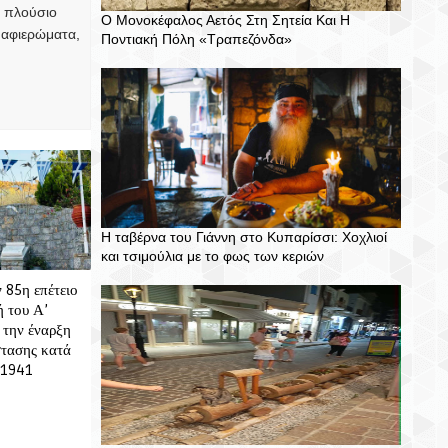
, πλούσιο
Ο Μονοκέφαλος Αετός Στη Σητεία Και Η
 αφιερώματα,
Ποντιακή Πόλη «Τραπεζόνδα»
Η ταβέρνα του Γιάννη στο Κυπαρίσσι: Χοχλιοί
και τσιμούλια με το φως των κεριών
 85η επέτειο
 του Α’
 την έναρξη
στασης κατά
 1941