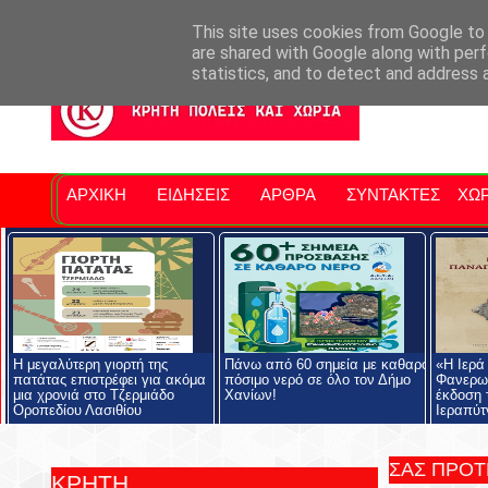
Σητειακά Νέα
Νομός Λασιθίου
Αγαπάμε Ρέθυμνο
Επ
This site uses cookies from Google to d
are shared with Google along with perf
statistics, and to detect and address 
ΑΡΧΙΚΗ
ΕΙΔΗΣΕΙΣ
ΑΡΘΡΑ
ΣΥΝΤΑΚΤΕΣ
ΧΩΡ
Η μεγαλύτερη γιορτή της
Πάνω από 60 σημεία με καθαρό
«Η Ιερά
πατάτας επιστρέφει για ακόμα
πόσιμο νερό σε όλο τον Δήμο
Φανερωμ
μια χρονιά στο Τζερμιάδο
Χανίων!
έκδοση 
Οροπεδίου Λασιθίου
Ιεραπύτ
ΣΑΣ ΠΡΟ
ΚΡΗΤΗ