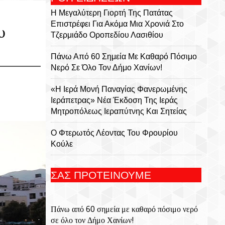
Η Μεγαλύτερη Γιορτή Της Πατάτας
Επιστρέφει Για Ακόμα Μια Χρονιά Στο
υ
Τζερμιάδο Οροπεδίου Λασιθίου
Πάνω Από 60 Σημεία Με Καθαρό Πόσιμο
Νερό Σε Όλο Τον Δήμο Χανίων!
«Η Ιερά Μονή Παναγίας Φανερωμένης
Ιεράπετρας» Νέα Έκδοση Της Ιεράς
Μητροπόλεως Ιεραπύτνης Και Σητείας
Ο Φτερωτός Λέοντας Του Φρουρίου
Κούλε
Παναγία Η Φανερωμένη: Η Ιστορία Μιας
ΣΑΣ ΠΡΟΤΕΙΝΟΥΜΕ
Εμβληματικής Μονής, Του Χριστόφορου
Χαραλαμπάκη, Ακαδημαϊκού, Προέδρου
Της Ριζαρείου Εκκλησιαστικής Σχολής Και
Πάνω από 60 σημεία με καθαρό πόσιμο νερό
Του Ριζαρείου Ιδρύματος
σε όλο τον Δήμο Χανίων!