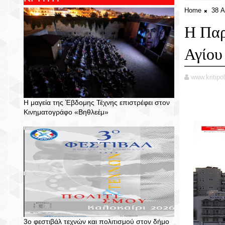
Home
38 
Η Παρ
Αγίου
www.kritipol
Η μαγεία της Έβδομης Τέχνης επιστρέφει στον
Κινηματογράφο «Βηθλεέμ»
3ο φεστιβάλ τεχνών και πολιτισμού στον δήμο