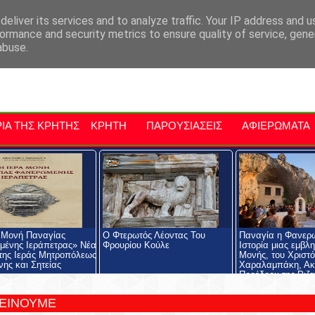
αρχία Μαλεβιζίου
Εκδηλώσεις Στην Κρήτη
Kriti Traveller
Kri
eliver its services and to analyze traffic. Your IP address and 
ormance and security metrics to ensure quality of service, gen
abuse.
ΙΑ ΤΗΣ ΚΡΗΤΗΣ
ΚΡΗΤΗ
ΠΑΡΟΥΣΙΑΣΕΙΣ
ΑΦΙΕΡΩΜΑΤΑ
 Μονή Παναγίας
Ο Φτερωτός Λέοντας Του
Παναγία η Φανερ
ένης Ιεράπετρας» Νέα
Φρουρίου Κούλε
Ιστορία μιας εμβλ
της Ιεράς Μητροπόλεως
Μονής, του Χριστ
νης και Σητείας
Χαραλαμπάκη, Ακ
Προέδρου της Ριζα
Εκκλησιαστικής Σχ
Ριζαρείου Ιδρύματ
ΤΕΙΝΟΥΜΕ