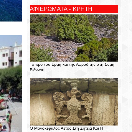
ΑΦΙΕΡΩΜΑΤΑ - ΚΡΗΤΗ
Το ιερό του Ερμή και της Αφροδίτης στη Σύμη
Βιάννου
Ο Μονοκέφαλος Αετός Στη Σητεία Και Η