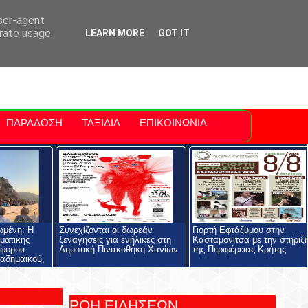
ti Polis
For Sale Sitia
Sitia Airport
user-agent
erate usage
LEARN MORE
GOT IT
ΠΑΡΑΔΟΣΗ
ΤΑΞΙΔΙΑ
ΕΠΙΚΟΙΝΩΝΙΑ
ωμένη: Η
Συνεχίζονται οι δωρεάν
Γιορτή Εφτάζυμου στην
ηματικής
ξεναγήσεις για ενήλικες στη
Κασταμονίτσα με την στήριξ
όφορου
Δημοτική Πινακοθήκη Χανίων
της Περιφέρειας Κρήτης
αδημαϊκού,
ρείου
ολής και του
ος
ΡΟΗ ΕΙΔΗΣΕΩΝ