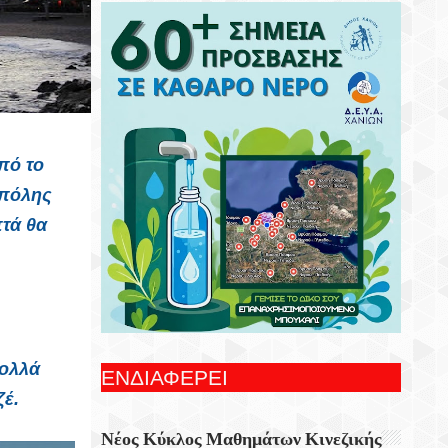
Συνεχίζονται Οι Δωρεάν Ξεναγήσεις Για
Ενήλικες Στη Δημοτική Πινακοθήκη
Χανίων
Γιορτή Εφτάζυμου Στην Κασταμονίτσα Με
Την Στήριξη Της Περιφέρειας Κρήτης
πό το
Οι Παραστάσεις Στα Κηποθέατρα Του
Δήμου Ηρακλείου,τη Δευτέρα 10
 πόλης
Αυγούστου 2026
πτά θα
Ξεκίνησε Η Ετήσια Έρευνα Επισκεπτών
Του Epaithros+ Για Τον Τουρισμό
Υπαίθρου Στην Ελλάδα
«Αυτοσχεδιασμοί» Με Τον Σωτήρη
Αλεξάκη Και Τον Αλέξανδρο Κανακάκη
πολλά
ΕΝΔΙΑΦΕΡΕΙ
ζέ.
Εκθεση Ζωγραφικής «Η Χερσόνησος Με
Τα Μάτια Του H.P. Wyss»
Νέος Κύκλος Μαθημάτων Κινεζικής