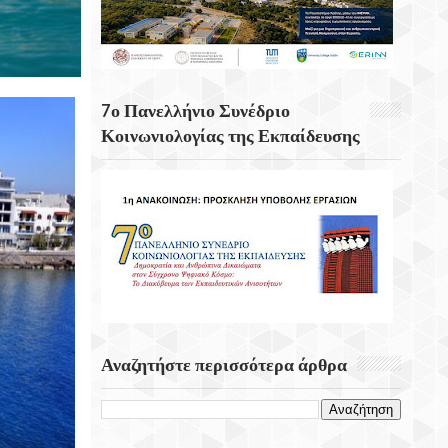
Κουνάβοι Του Δήμου Αρχανών
Αστερουσίων
5η Ετήσια Έκθεση – Γιορτή Κρητικών
Προϊόντων, Οικοτεχνίας & Χειροτεχνίας
7ο Πανελλήνιο Συνέδριο
Κοινωνιολογίας της Εκπαίδευσης
Αναζητήστε περισσότερα άρθρα