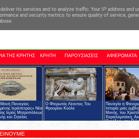
αρχία Μαλεβιζίου
Εκδηλώσεις Στην Κρήτη
Kriti Traveller
Kri
eliver its services and to analyze traffic. Your IP address and 
ormance and security metrics to ensure quality of service, gen
abuse.
ΙΑ ΤΗΣ ΚΡΗΤΗΣ
ΚΡΗΤΗ
ΠΑΡΟΥΣΙΑΣΕΙΣ
ΑΦΙΕΡΩΜΑΤΑ
 Μονή Παναγίας
Ο Φτερωτός Λέοντας Του
Παναγία η Φανερ
ένης Ιεράπετρας» Νέα
Φρουρίου Κούλε
Ιστορία μιας εμβλ
της Ιεράς Μητροπόλεως
Μονής, του Χριστ
νης και Σητείας
Χαραλαμπάκη, Ακ
Προέδρου της Ριζα
Εκκλησιαστικής Σχ
Ριζαρείου Ιδρύματ
ΤΕΙΝΟΥΜΕ