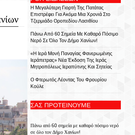
Η Μεγαλύτερη Γιορτή Της Πατάτας
Επιστρέφει Για Ακόμα Μια Χρονιά Στο
ανίων
Τζερμιάδο Οροπεδίου Λασιθίου
Πάνω Από 60 Σημεία Με Καθαρό Πόσιμο
Νερό Σε Όλο Τον Δήμο Χανίων!
«Η Ιερά Μονή Παναγίας Φανερωμένης
Ιεράπετρας» Νέα Έκδοση Της Ιεράς
Μητροπόλεως Ιεραπύτνης Και Σητείας
Ο Φτερωτός Λέοντας Του Φρουρίου
Κούλε
Παναγία Η Φανερωμένη: Η Ιστορία Μιας
ΣΑΣ ΠΡΟΤΕΙΝΟΥΜΕ
Εμβληματικής Μονής, Του Χριστόφορου
Χαραλαμπάκη, Ακαδημαϊκού, Προέδρου
Της Ριζαρείου Εκκλησιαστικής Σχολής Και
Πάνω από 60 σημεία με καθαρό πόσιμο νερό
Του Ριζαρείου Ιδρύματος
σε όλο τον Δήμο Χανίων!