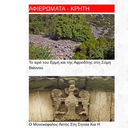
ΑΦΙΕΡΩΜΑΤΑ - ΚΡΗΤΗ
Το ιερό του Ερμή και της Αφροδίτης στη Σύμη
Βιάννου
Ο Μονοκέφαλος Αετός Στη Σητεία Και Η