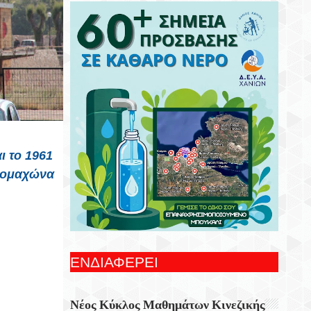
Συνεχίζονται Οι Δωρεάν Ξεναγήσεις Για
Ενήλικες Στη Δημοτική Πινακοθήκη
Χανίων
Γιορτή Εφτάζυμου Στην Κασταμονίτσα Με
Την Στήριξη Της Περιφέρειας Κρήτης
Οι Παραστάσεις Στα Κηποθέατρα Του
Δήμου Ηρακλείου,τη Δευτέρα 10
Αυγούστου 2026
ι το 1961
προμαχώνα
Ξεκίνησε Η Ετήσια Έρευνα Επισκεπτών
Του Epaithros+ Για Τον Τουρισμό
Υπαίθρου Στην Ελλάδα
«Αυτοσχεδιασμοί» Με Τον Σωτήρη
Αλεξάκη Και Τον Αλέξανδρο Κανακάκη
ΕΝΔΙΑΦΕΡΕΙ
Εκθεση Ζωγραφικής «Η Χερσόνησος Με
Τα Μάτια Του H.P. Wyss»
Νέος Κύκλος Μαθημάτων Κινεζικής