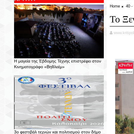
Home
40 
Το Ξε
www.kritipol
Η μαγεία της Έβδομης Τέχνης επιστρέφει στον
Κινηματογράφο «Βηθλεέμ»
3ο φεστιβάλ τεχνών και πολιτισμού στον δήμο