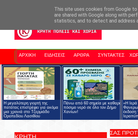
Σητειακά Νέα
Νομός Λασιθίου
Αγαπάμε Ρέθυμνο
Επ
This site uses cookies from Google to d
are shared with Google along with perf
statistics, and to detect and address 
ΑΡΧΙΚΗ
ΕΙΔΗΣΕΙΣ
ΑΡΘΡΑ
ΣΥΝΤΑΚΤΕΣ
ΧΩΡ
Η μεγαλύτερη γιορτή της
Πάνω από 60 σημεία με καθαρό
«Η Ιερά
πατάτας επιστρέφει για ακόμα
πόσιμο νερό σε όλο τον Δήμο
Φανερωμ
μια χρονιά στο Τζερμιάδο
Χανίων!
έκδοση 
Οροπεδίου Λασιθίου
Ιεραπύτ
ΣΑΣ ΠΡΟ
ΚΡΗΤΗ