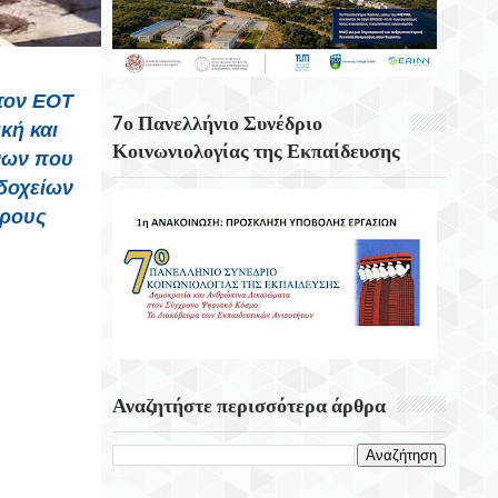
Κουνάβοι Του Δήμου Αρχανών
Αστερουσίων
5η Ετήσια Έκθεση – Γιορτή Κρητικών
 τον ΕΟΤ
Προϊόντων, Οικοτεχνίας & Χειροτεχνίας
7ο Πανελλήνιο Συνέδριο
κή και
Κοινωνιολογίας της Εκπαίδευσης
όνων που
δοχείων
ερους
Αναζητήστε περισσότερα άρθρα