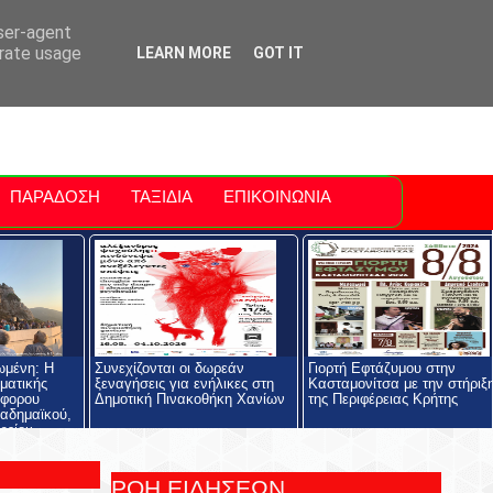
ti Polis
For Sale Sitia
Sitia Airport
user-agent
erate usage
LEARN MORE
GOT IT
ΠΑΡΑΔΟΣΗ
ΤΑΞΙΔΙΑ
ΕΠΙΚΟΙΝΩΝΙΑ
ωμένη: Η
Συνεχίζονται οι δωρεάν
Γιορτή Εφτάζυμου στην
ηματικής
ξεναγήσεις για ενήλικες στη
Κασταμονίτσα με την στήριξ
όφορου
Δημοτική Πινακοθήκη Χανίων
της Περιφέρειας Κρήτης
αδημαϊκού,
ρείου
ολής και του
ος
ΡΟΗ ΕΙΔΗΣΕΩΝ