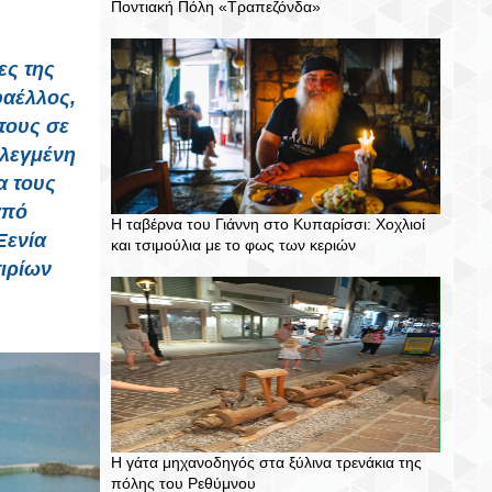
Ποντιακή Πόλη «Τραπεζόνδα»
ες της
φαέλλος,
 τους σε
ιλεγμένη
α τους
από
Η ταβέρνα του Γιάννη στο Κυπαρίσσι: Χοχλιοί
Ξενία
και τσιμούλια με το φως των κεριών
ιρίων
Η γάτα μηχανοδηγός στα ξύλινα τρενάκια της
πόλης του Ρεθύμνου