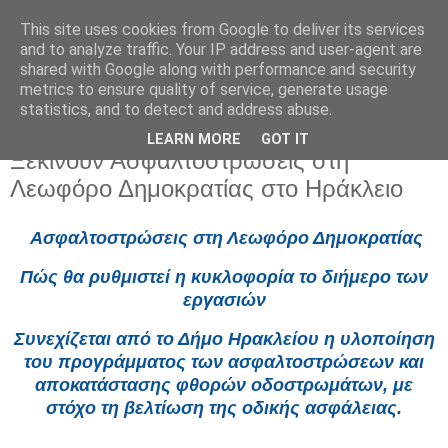
This site uses cookies from Google to deliver its services
and to analyze traffic. Your IP address and user-agent are
shared with Google along with performance and security
metrics to ensure quality of service, generate usage
statistics, and to detect and address abuse.
LEARN MORE
GOT IT
Σάββατο 6 Ιουνίου 2026
Ξεκινούν Ασφαλτοστρώσεις στη
Λεωφόρο Δημοκρατίας στο Ηράκλειο
Ασφαλτοστρώσεις στη Λεωφόρο Δημοκρατίας
Πώς θα ρυθμιστεί η κυκλοφορία το διήμερο των
εργασιών
Συνεχίζεται από το Δήμο Ηρακλείου η υλοποίηση
του προγράμματος των ασφαλτοστρώσεων και
αποκατάστασης φθορών οδοστρωμάτων, με
στόχο τη βελτίωση της οδικής ασφάλειας.