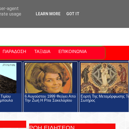
ti Polis
For Sale Sitia
Sitia Airport
user-agent
erate usage
LEARN MORE
GOT IT
ΠΑΡΑΔΟΣΗ
ΤΑΞΙΔΙΑ
ΕΠΙΚΟΙΝΩΝΙΑ
Τιμίου
6 Αυγούστου 1999 Φεύγει Απο
Eορτή Της Μεταμόρφωσης Τ
ύμπουλα
Την Ζωή Η Ρίτα Σακελαρίου
Σωτήρος
ΡΟΗ ΕΙΔΗΣΕΩΝ