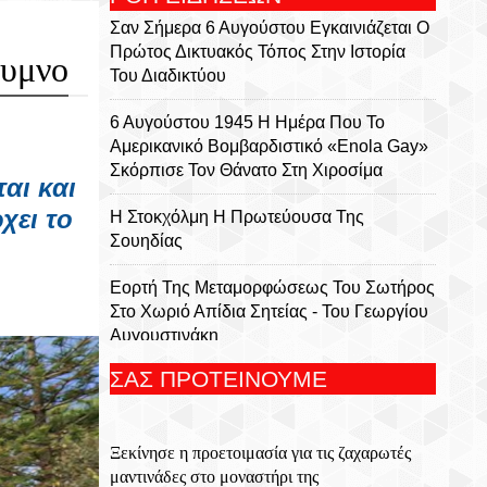
Σαν Σήμερα 6 Αυγούστου Εγκαινιάζεται Ο
Πρώτος Δικτυακός Τόπος Στην Ιστορία
θυμνο
Του Διαδικτύου
6 Αυγούστου 1945 Η Ημέρα Που Το
Αμερικανικό Βομβαρδιστικό «Enola Gay»
Σκόρπισε Τον Θάνατο Στη Χιροσίμα
αι και
χει το
Η Στοκχόλμη Η Πρωτεύουσα Της
Σουηδίας
Εορτή Της Μεταμορφώσεως Του Σωτήρος
Στο Χωριό Απίδια Σητείας - Του Γεωργίου
Αυγουστινάκη
ΣΑΣ ΠΡΟΤΕΙΝΟΥΜΕ
Το Εκκλησάκι Του Τιμίου Σταυρού Στο
Στρούμπουλα
Ξεκίνησε η προετοιμασία για τις ζαχαρωτές
6 Αυγούστου 1999 Φεύγει Απο Την Ζωή Η
μαντινάδες στο μοναστήρι της
Ρίτα Σακελαρίου