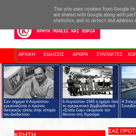
Σητειακά Νέα
Νομός Λασιθίου
Αγαπάμε Ρέθυμνο
Επ
This site uses cookies from Google to d
are shared with Google along with perf
statistics, and to detect and address 
ΑΡΧΙΚΗ
ΕΙΔΗΣΕΙΣ
ΑΡΘΡΑ
ΣΥΝΤΑΚΤΕΣ
ΧΩΡ
Σαν σήμερα 6 Αυγούστου
6 Αυγούστου 1945 η ημέρα που
Η Στοκχ
εγκαινιάζεται ο πρώτος
το αμερικανικό βομβαρδιστικό
Σουηδία
δικτυακός τόπος στην ιστορία
«Enola Gay» σκόρπισε τον
του Διαδικτύου
θάνατο στη Χιροσίμα
ΣΑΣ ΠΡΟ
ΚΡΗΤΗ