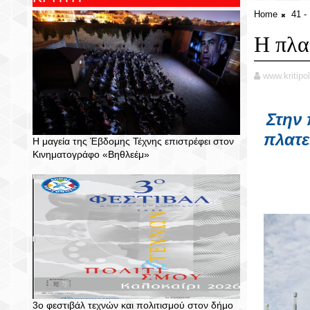
Home
41 
Η πλα
www.kritipol
Στην 
πλατε
Η μαγεία της Έβδομης Τέχνης επιστρέφει στον
Κινηματογράφο «Βηθλεέμ»
3ο φεστιβάλ τεχνών και πολιτισμού στον δήμο