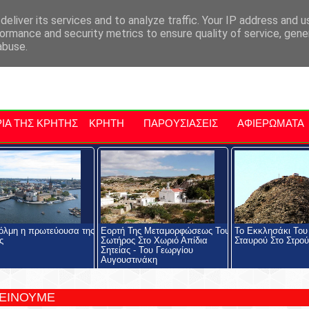
αρχία Μαλεβιζίου
Εκδηλώσεις Στην Κρήτη
Kriti Traveller
Kri
eliver its services and to analyze traffic. Your IP address and 
ormance and security metrics to ensure quality of service, gen
abuse.
ΙΑ ΤΗΣ ΚΡΗΤΗΣ
ΚΡΗΤΗ
ΠΑΡΟΥΣΙΑΣΕΙΣ
ΑΦΙΕΡΩΜΑΤΑ
όλμη η πρωτεύουσα της
Εορτή Της Μεταμορφώσεως Του
Το Εκκλησάκι Του 
ς
Σωτήρος Στο Χωριό Απίδια
Σταυρού Στο Στρο
Σητείας - Του Γεωργίου
Αυγουστινάκη
ΤΕΙΝΟΥΜΕ