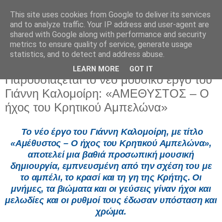
This site uses cookies from Google to deliver its services
and to analyze traffic. Your IP address and user-agent are
shared with Google along with performance and security
metrics to ensure quality of service, generate usage
statistics, and to detect and address abuse.
LEARN MORE
GOT IT
Πέμπτη 18 Ιουνίου 2026
Παρουσιάζεται το νέο μουσικό έργο του
Γιάννη Καλομοίρη: «ΑΜΕΘΥΣΤΟΣ – Ο
ήχος του Κρητικού Αμπελώνα»
Το νέο έργο του Γιάννη Καλομοίρη, με τίτλο
«Αμέθυστος – Ο ήχος του Κρητικού Αμπελώνα»,
αποτελεί μια βαθιά προσωπική μουσική
δημιουργία, εμπνευσμένη από την σχέση του με
το αμπέλι, το κρασί και τη γη της Κρήτης. Οι
μνήμες, τα βιώματα και οι γεύσεις γίναν ήχοι και
μελωδίες και οι ρυθμοί τ
ους έδωσαν υπόσταση και
χρώμα.