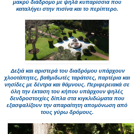
μακρύ διάδρομο με ψηλά κυπαρίσσια που
καταλήγει στην πισίνα και το περίπτερο.
Δεξιά και αριστερά του διαδρόμου υπάρχουν
χλοοτάπητες, βαθμιδωτές ταράτσες, παρτέρια και
νησίδες με δέντρα και θάμνους. Περιφερειακά σε
όλη την έκταση του κήπου υπάρχουν ψηλές
δενδροστοιχίες δίπλα στα κιγκλιδώματα που
εξασφαλίζουν την απαραίτητη απομόνωση από
τους γύρω δρόμους.