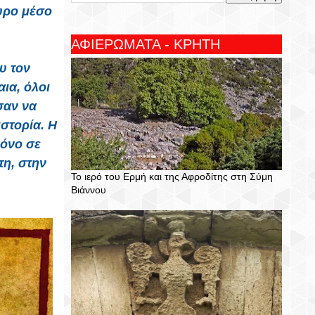
ουρο μέσο
ΑΦΙΕΡΩΜΑΤΑ - ΚΡΗΤΗ
υ τον
ια, όλοι
σαν να
στορία. Η
μόνο σε
τη, στην
Το ιερό του Ερμή και της Αφροδίτης στη Σύμη
Βιάννου