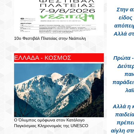
Στην α
είδος
απόπει
Αλλά στ
10ο Φεστιβάλ Πλατείας στην Νεάπολη
ΕΛΛΑΔΑ - ΚΟΣΜΟΣ
Πρώτα -
Δεύτερ
παι
παράδει
λαϊ
Αλλά η 
παιδεία
Ο Όλυμπος ομόφωνα στον Κατάλογο
πρέπει
Παγκόσμιας Κληρονομιάς της UNESCO
αίγλη στ