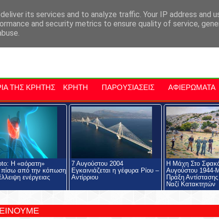
αρχία Μαλεβιζίου
Εκδηλώσεις Στην Κρήτη
Kriti Traveller
Kri
eliver its services and to analyze traffic. Your IP address and 
ormance and security metrics to ensure quality of service, gen
abuse.
ΙΑ ΤΗΣ ΚΡΗΤΗΣ
ΚΡΗΤΗ
ΠΑΡΟΥΣΙΑΣΕΙΣ
ΑΦΙΕΡΩΜΑΤΑ
to: Η «αόρατη»
7 Αυγούστου 2004
Η Μάχη Στο Σφακά
 πίσω από την κόπωση
Εγκαινιάζεται η γέφυρα Ρίου –
Αυγούστου 1944-
έλλειψη ενέργειας
Αντίρριου
Πράξη Αντίσταση
Ναζί Κατακτητών
ΤΕΙΝΟΥΜΕ