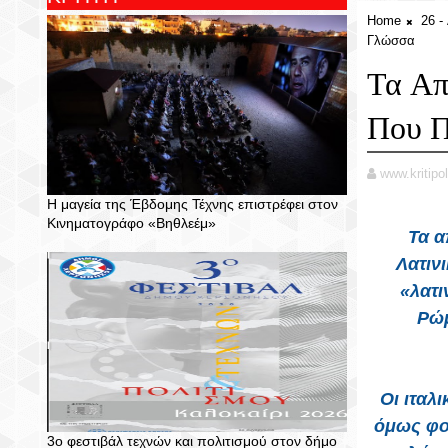
Home
26 
Γλώσσα
Τα Απ
Που Π
www.kritipol
Η μαγεία της Έβδομης Τέχνης επιστρέφει στον
Κινηματογράφο «Βηθλεέμ»
Τα α
Λατιν
«λατι
Ρώμ
Οι ιταλι
όμως φο
3ο φεστιβάλ τεχνών και πολιτισμού στον δήμο