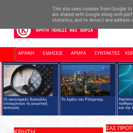
Σητειακά Νέα
Νομός Λασιθίου
Αγαπάμε Ρέθυμνο
Επ
This site uses cookies from Google to d
are shared with Google along with perf
statistics, and to detect and address 
ΑΡΧΙΚΗ
ΕΙΔΗΣΕΙΣ
ΑΡΘΡΑ
ΣΥΝΤΑΚΤΕΣ
ΧΩΡ
Οι οικονομικές δυσκολίες
Το λιμάνι του Ρότερνταμ
Hashimo
επιταχύνουν τη γνωστική
πάθηση
έκπτωση
και την 
ΣΑΣ ΠΡΟ
ΚΡΗΤΗ