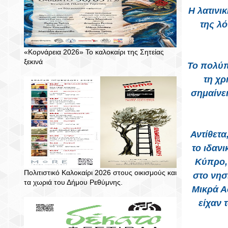
Η λατινι
της λ
«Κορνάρεια 2026» Το καλοκαίρι της Σητείας
ξεκινά
Το πολύπ
τη χρ
σημαίνει
Αντίθετ
το ιδαν
Κύπρο,
Πολιτιστικό Καλοκαίρι 2026 στους οικισμούς και
στο νησί
τα χωριά του Δήμου Ρεθύμνης.
Μικρά Α
είχαν 