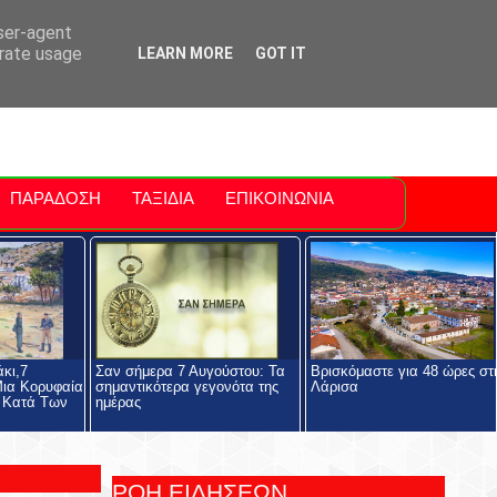
ti Polis
For Sale Sitia
Sitia Airport
user-agent
erate usage
LEARN MORE
GOT IT
ΠΑΡΑΔΟΣΗ
ΤΑΞΙΔΙΑ
ΕΠΙΚΟΙΝΩΝΙΑ
κι,7
Σαν σήμερα 7 Αυγούστου: Τα
Βρισκόμαστε για 48 ώρες στ
Μια Κορυφαία
σημαντικότερα γεγονότα της
Λάρισα
ς Κατά Των
ημέρας
ΡΟΗ ΕΙΔΗΣΕΩΝ