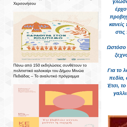
γλώσσ
Χερσονήσου
έρχο
προβηγ
κανείς
στις
Ωστόσο δ
ξεχν
Πάνω από 150 εκδηλώσεις συνθέτουν το
Για το 
πολιτιστικό καλοκαίρι του Δήμου Μινώα
Πεδιάδας – To αναλυτικό πρόγραμμα
πεδία,
Έτσι, το
γαλλι