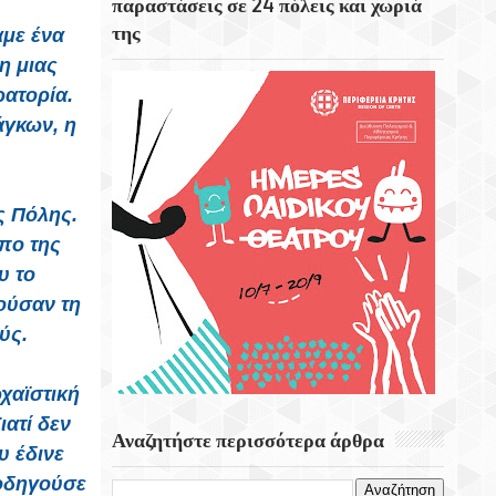
παραστάσεις σε 24 πόλεις και χωριά
Ιστορικότερες Πόλεις Της Ισπανίας.
της
αμε ένα
η μιας
Ο Ιερός Ναός Τιμίου Σταυρού Ενορίας
Ελιάς Δήμου Χερσονήσου
ατορία.
άγκων, η
Σαν Σήμερα 6 Αυγούστου Εγκαινιάζεται Ο
Πρώτος Δικτυακός Τόπος Στην Ιστορία
Του Διαδικτύου
ς Πόλης.
ύπο της
υ το
ούσαν τη
ούς.
χαϊστική
ιατί δεν
Αναζητήστε περισσότερα άρθρα
υ έδινε
 οδηγούσε