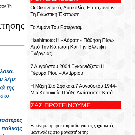
σαν Τη
Οι Οικονομικές Δυσκολίες Επιταχύνουν
Τη Γνωστική Έκπτωση
κτησης
Το Λιμάνι Του Ρότερνταμ
Hashimoto: Η «αόρατη» Πάθηση Πίσω
Από Την Κόπωση Και Την Έλλειψη
Ενέργειας
7 Αυγούστου 2004 Εγκαινιάζεται Η
λοκα.
Γέφυρα Ρίου – Αντίρριου
ν λέμε
Η Μάχη Στο Σφακάκι,7 Αυγούστου 1944-
κά της
Μια Κορυφαία Πράξη Αντίστασης Κατά
 στο
Των Ναζί Κατακτητών
ΣΑΣ ΠΡΟΤΕΙΝΟΥΜΕ
Σαν Σήμερα 7 Αυγούστου: Τα
Σημαντικότερα Γεγονότα Της Ημέρας
ισσότερες
Ξεκίνησε η προετοιμασία για τις ζαχαρωτές
ιταλικής
Βρισκόμαστε Για 48 Ώρες Στη Λάρισα
μαντινάδες στο μοναστήρι της