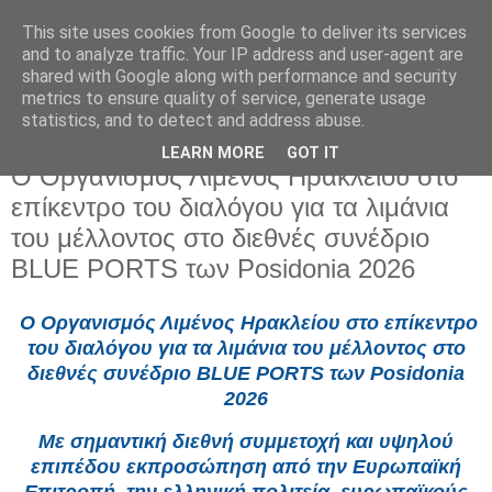
This site uses cookies from Google to deliver its services
and to analyze traffic. Your IP address and user-agent are
shared with Google along with performance and security
metrics to ensure quality of service, generate usage
statistics, and to detect and address abuse.
LEARN MORE
GOT IT
Παρασκευή 5 Ιουνίου 2026
Ο Οργανισμός Λιμένος Ηρακλείου στο
επίκεντρο του διαλόγου για τα λιμάνια
του μέλλοντος στο διεθνές συνέδριο
BLUE PORTS των Posidonia 2026
Ο Οργανισμός Λιμένος Ηρακλείου στο επίκεντρο
του διαλόγου για τα λιμάνια του μέλλοντος στο
διεθνές συνέδριο BLUE PORTS των Posidonia
2026
Με σημαντική διεθνή συμμετοχή και υψηλού
επιπέδου εκπροσώπηση από την Ευρωπαϊκή