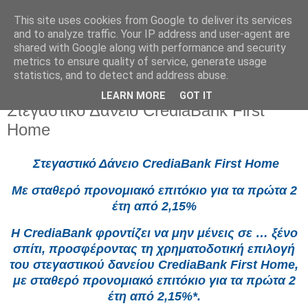
This site uses cookies from Google to deliver its services
and to analyze traffic. Your IP address and user-agent are
shared with Google along with performance and security
metrics to ensure quality of service, generate usage
statistics, and to detect and address abuse.
LEARN MORE
GOT IT
Παρασκευή 5 Ιουνίου 2026
Στεγαστικό Δάνειο CrediaBank First
Home
Στεγαστικό Δάνειο CrediaBank First Home
Με σταθερό προνομιακό επιτόκιο για τα πρώτα 2
έτη από 2,15%
Η CrediaBank φροντίζει να μην μένεις σε … ξένο
σπίτι, προσφέροντας τη χρηματοδοτική επιλογή
του στεγαστικού δανείου CrediaBank First Home,
με σταθερό προνομιακό επιτόκιο για τα πρώτα 2
έτη από 2,15%*.