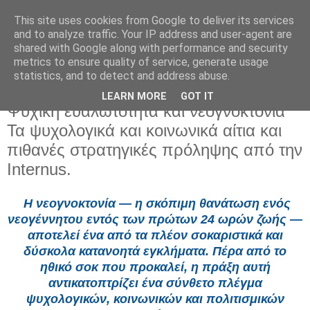
This site uses cookies from Google to deliver its services
and to analyze traffic. Your IP address and user-agent are
shared with Google along with performance and security
metrics to ensure quality of service, generate usage
statistics, and to detect and address abuse.
LEARN MORE
GOT IT
Τετάρτη 10 Ιουνίου 2026
Ψυχική ευαλωτότητα και νεογνοκτονία
Τα ψυχολογικά και κοινωνικά αίτια και
πιθανές στρατηγικές πρόληψης από την
Internus.
Η νεογνοκτονία — η σκόπιμη θανάτωση ενός
νεογέννητου εντός των πρώτων 24 ωρών ζωής —
αποτελεί ένα από τα πλέον σοκαριστικά και
δύσκολα κατανοητά εγκλήματα. Πέρα από το
ηθικό σοκ που προκαλεί, η πράξη αυτή
αντικατοπτρίζει ένα σύνθετο πλέγμα
ψυχολογικών, κοινωνικών και πολιτισμικών