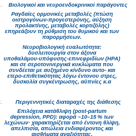
Βιολογικοί και νευροενδοκρινικοί παράγοντες
Ραγδαίες ορμονικές μεταβολές (πτώση
οιστρογόνων‑προγεστερόνης, αύξηση
προλακτίνης, μεταβολές κορτιζόλης)
επηρεάζουν τη ρύθμιση του θυμικού και των
παρορμήσεων.
Νευροβιολογική ευαλωτότητα:
δυσλειτουργία στον άξονα
υποθαλάμου‑υπόφυσης‑
επινεφριδίων (HPA)
και σε σεροτονινεργικά κυκλώματα που
συνδέεται με αυξημένο κίνδυνο αυτο‑ και
ετερο‑επιθετικότητας λόγω έντονου στρες,
δυσκολία συγκέντρωσης, αϋπνίες κ.α
Περιγεννητικές διαταραχές της διάθεσης
Επιλόχεια κατάθλιψη (post‑partum
depression, PPD): αφορά ~10–15 % των
λεχώνων· χαρακτηρίζεται από έντονη θλίψη,
απελπισία, απώλεια ενδιαφέροντος και
αισθήματα αναξιότητας.