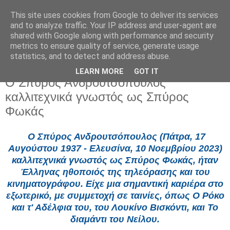
This site uses cookies from Google to deliver its services
and to analyze traffic. Your IP address and user-agent are
shared with Google along with performance and security
metrics to ensure quality of service, generate usage
statistics, and to detect and address abuse.
LEARN MORE
GOT IT
Δευτέρα 29 Ιουνίου 2026
O Σπύρος Ανδρουτσόπουλος
καλλιτεχνικά γνωστός ως Σπύρος
Φωκάς
O Σπύρος Ανδρουτσόπουλος (Πάτρα, 17
Αυγούστου 1937 - Ελευσίνα, 10 Νοεμβρίου 2023)
καλλιτεχνικά γνωστός ως Σπύρος Φωκάς, ήταν
Έλληνας ηθοποιός της τηλεόρασης και του
κινηματογράφου. Είχε μια σημαντική καριέρα στο
εξωτερικό, με συμμετοχή σε ταινίες, όπως Ο Ρόκο
και τ' Αδέλφια του, του Λουκίνο Βισκόντι, και Το
διαμάντι του Νείλου.