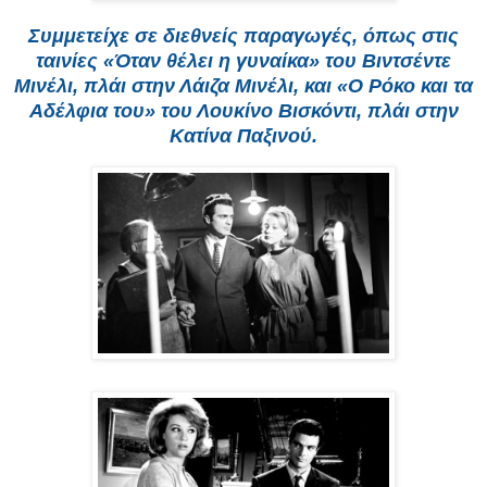
Συμμετείχε σε διεθνείς παραγωγές, όπως στις
ταινίες «Όταν θέλει η γυναίκα» του Βιντσέντε
Μινέλι, πλάι στην Λάιζα Μινέλι, και «Ο Ρόκο και τα
Αδέλφια του» του Λουκίνο Βισκόντι, πλάι στην
Κατίνα Παξινού.