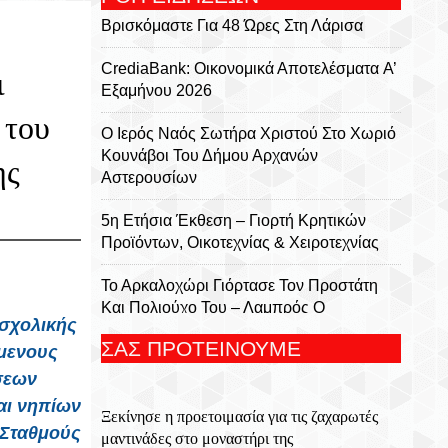
Βρισκόμαστε Για 48 Ώρες Στη Λάρισα
CrediaBank: Οικονομικά Αποτελέσματα A’
ι
Εξαμήνου 2026
 του
Ο Ιερός Ναός Σωτήρα Χριστού Στο Χωριό
Κουνάβοι Του Δήμου Αρχανών
ης
Αστερουσίων
5η Ετήσια Έκθεση – Γιορτή Κρητικών
Προϊόντων, Οικοτεχνίας & Χειροτεχνίας
Το Αρκαλοχώρι Γιόρτασε Τον Προστάτη
Και Πολιούχο Του – Λαμπρός Ο
οσχολικής
Εορτασμός Της Μεταμορφώσεως Του
ΣΑΣ ΠΡΟΤΕΙΝΟΥΜΕ
μενους
Σωτήρος
ήσεων
Για 5η Συνεχόμενη Χρονιά
αι νηπίων
Ξεκίνησε η προετοιμασία για τις ζαχαρωτές
Πραγματοποιήθηκε Με Μεγάλη Επιτυχία
 Σταθμούς
μαντινάδες στο μοναστήρι της
Το Τουρνουά Μπάσκετ 3×3 «Μάρκος