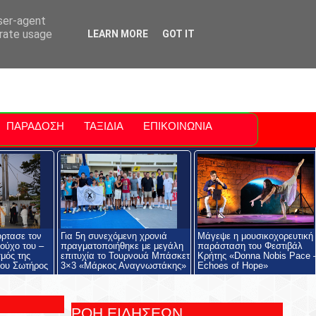
ti Polis
For Sale Sitia
Sitia Airport
user-agent
erate usage
LEARN MORE
GOT IT
ΠΑΡΑΔΟΣΗ
ΤΑΞΙΔΙΑ
ΕΠΙΚΟΙΝΩΝΙΑ
όρτασε τον
Για 5η συνεχόμενη χρονιά
Μάγεψε η μουσικοχορευτική
ούχο του –
πραγματοποιήθηκε με μεγάλη
παράσταση του Φεστιβάλ
μός της
επιτυχία το Τουρνουά Μπάσκετ
Κρήτης «Donna Nobis Pace 
ου Σωτήρος
3×3 «Μάρκος Αναγνωστάκης»
Echoes of Hope»
ΡΟΗ ΕΙΔΗΣΕΩΝ