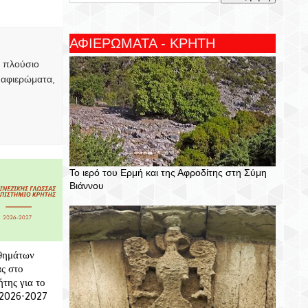
T
ΑΦΙΕΡΩΜΑΤΑ - ΚΡΗΤΗ
, πλούσιο
 αφιερώματα,
Το ιερό του Ερμή και της Αφροδίτης στη Σύμη
Βιάννου
θημάτων
ς στο
της για το
 2026-2027