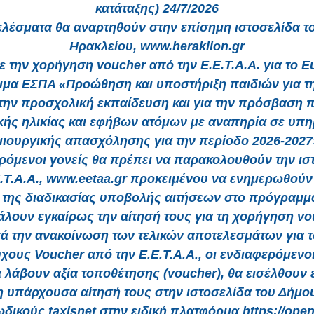
κατάταξης) 24/7/2026
ελέσματα θα αναρτηθούν στην επίσημη ιστοσελίδα τ
Ηρακλείου, www.heraklion.gr
με την χορήγηση voucher από την Ε.Ε.Τ.Α.Α. για το 
μα ΕΣΠΑ «Προώθηση και υποστήριξη παιδιών για τη
την προσχολική εκπαίδευση και για την πρόσβαση 
κής ηλικίας και εφήβων ατόμων με αναπηρία σε υπη
ιουργικής απασχόλησης για την περίοδο 2026-2027
ρόμενοι γονείς θα πρέπει να παρακολουθούν την ισ
Ε.Τ.Α.Α., www.eetaa.gr προκειμένου να ενημερωθούν 
 της διαδικασίας υποβολής αιτήσεων στο πρόγραμμα
λουν εγκαίρως την αίτησή τους για τη χορήγηση vo
ά την ανακοίνωση των τελικών αποτελεσμάτων για 
ύχους Voucher από την Ε.Ε.Τ.Α.Α., οι ενδιαφερόμενοι
 λάβουν αξία τοποθέτησης (voucher), θα εισέλθουν 
η υπάρχουσα αίτησή τους στην ιστοσελίδα του Δήμου
ωδικούς taxisnet στην ειδική πλατφόρμα https://open