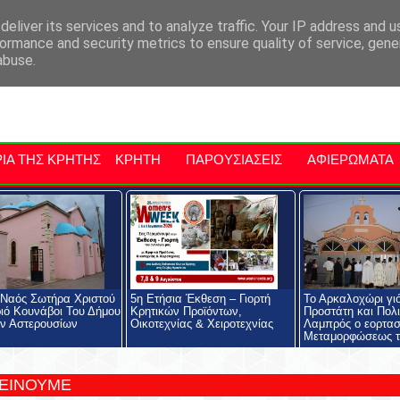
αρχία Μαλεβιζίου
Εκδηλώσεις Στην Κρήτη
Kriti Traveller
Kri
eliver its services and to analyze traffic. Your IP address and 
ormance and security metrics to ensure quality of service, gen
abuse.
ΙΑ ΤΗΣ ΚΡΗΤΗΣ
ΚΡΗΤΗ
ΠΑΡΟΥΣΙΑΣΕΙΣ
ΑΦΙΕΡΩΜΑΤΑ
 Ναός Σωτήρα Χριστού
5η Ετήσια Έκθεση – Γιορτή
Το Αρκαλοχώρι γι
ιό Κουνάβοι Του Δήμου
Κρητικών Προϊόντων,
Προστάτη και Πολι
ν Αστερουσίων
Οικοτεχνίας & Χειροτεχνίας
Λαμπρός ο εορτασ
Μεταμορφώσεως τ
ΤΕΙΝΟΥΜΕ