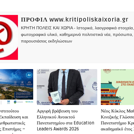
ΠΡΟΦΙΛ www.kritipoliskaixoria.gr
ΚΡΗΤΗ ΠΟΛΕΙΣ ΚΑΙ ΧΩΡΙΑ - Ιστορικά, λαογραφικά στοιχεία
φωτογραφικό υλικό, καθημερινά πολιτιστικά νέα, πρόσωπα,
παρουσιάσεις εκδηλώσεων
νστιτούτου
Αργυρή βράβευση του
Νέος Κύκλος Μα
Εκπαίδευση και
Ελληνικού Ανοικτού
Κινεζικής Γλώσσα
Ανθρωπιστικές
Πανεπιστημίου στα Education
Πανεπιστήμιο Κρή
ς Επιστήμες –
Leaders Awards 2026
ακαδημαϊκό έτος