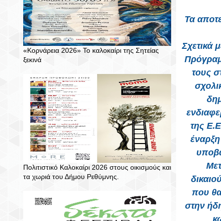
Τα αποτ
Σχετικά 
«Κορνάρεια 2026» Το καλοκαίρι της Σητείας
Πρόγραμ
ξεκινά
τους σ
σχολι
δημ
ενδιαφε
της Ε.
έναρξη
υποβά
Μετ
Πολιτιστικό Καλοκαίρι 2026 στους οικισμούς και
τα χωριά του Δήμου Ρεθύμνης.
δικαιο
που θα
στην ήδ
κ