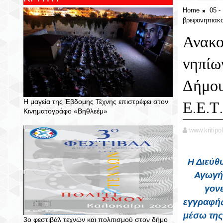
Home
05 
βρεφονηπιακο
Ανακο
νηπίω
Δήμου
Η μαγεία της Έβδομης Τέχνης επιστρέφει στον
Ε.Ε.Τ
Κινηματογράφο «Βηθλεέμ»
www.kritipol
Η Διεύθυ
Αγωγή
γονε
εγγραφής
μέσω της
3ο φεστιβάλ τεχνών και πολιτισμού στον δήμο