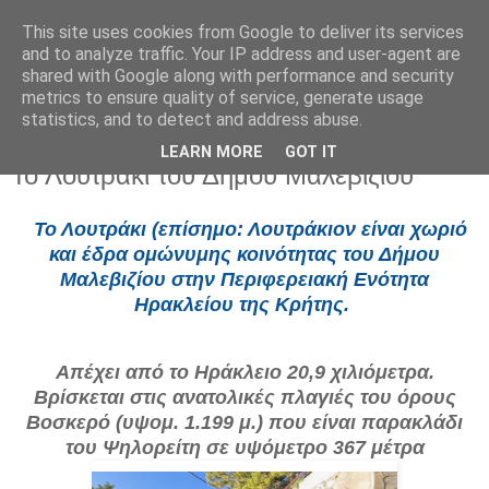
This site uses cookies from Google to deliver its services
and to analyze traffic. Your IP address and user-agent are
shared with Google along with performance and security
metrics to ensure quality of service, generate usage
statistics, and to detect and address abuse.
LEARN MORE
GOT IT
Κυριακή 5 Ιουλίου 2026
Το Λουτράκι του Δήμου Μαλεβιζίου
Το Λουτράκι (επίσημο: Λουτράκιον είναι χωριό
και έδρα ομώνυμης κοινότητας του Δήμου
Μαλεβιζίου στην Περιφερειακή Ενότητα
Ηρακλείου της Κρήτης.
Απέχει από το Ηράκλειο 20,9 χιλιόμετρα.
Βρίσκεται στις ανατολικές πλαγιές του όρους
Βοσκερό (υψομ. 1.199 μ.) που είναι παρακλάδι
του Ψηλορείτη σε υψόμετρο 367 μέτρα