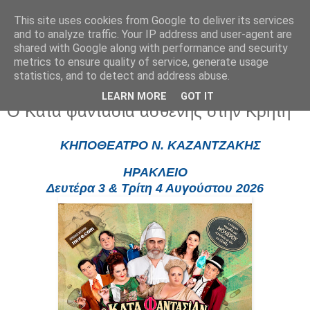
This site uses cookies from Google to deliver its services
and to analyze traffic. Your IP address and user-agent are
shared with Google along with performance and security
metrics to ensure quality of service, generate usage
statistics, and to detect and address abuse.
LEARN MORE
GOT IT
Τρίτη 7 Ιουλίου 2026
Ο Κατά φαντασία ασθενής στην Κρήτη
ΚΗΠΟΘΕΑΤΡΟ Ν. ΚΑΖΑΝΤΖΑΚΗΣ
ΗΡΑΚΛΕΙΟ
Δευτέρα 3 & Τρίτη 4 Αυγούστου 2026