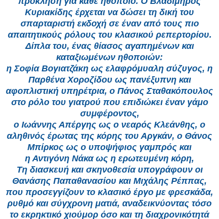
πρόκληση για κάθε ηθοποιό. Ο Βλαδίμηρος
Κυριακίδης έρχεται να δώσει τη δική του
σπαρταριστή εκδοχή σε έναν από τους πιο
απαιτητικούς ρόλους του κλασικού ρεπερτορίου.
Δίπλα του, ένας θίασος αγαπημένων και
καταξιωμένων ηθοποιών:
η Σοφία Βογιατζάκη ως ελαφρόμυαλη σύζυγος, η
Παρθένα Χοροζίδου ως πανέξυπνη και
αφοπλιστική υπηρέτρια, ο Πάνος Σταθακόπουλος
στο ρόλο του γιατρού που επιδιώκει έναν γάμο
συμφέροντος,
ο Ιωάννης Απέργης ως ο νεαρός Κλεάνθης, ο
αληθινός έρωτας της κόρης του Αργκάν, ο Θάνος
Μπίρκος ως ο υποψήφιος γαμπρός και
η Αντιγόνη Νάκα ως η ερωτευμένη κόρη,
Τη διασκευή και σκηνοθεσία υπογράφουν οι
Θανάσης Παπαθανασίου και Μιχάλης Ρέππας,
που προσεγγίζουν το κλασικό έργο με φρεσκάδα,
ρυθμό και σύγχρονη ματιά, αναδεικνύοντας τόσο
το εκρηκτικό χιούμορ όσο και τη διαχρονικότητά