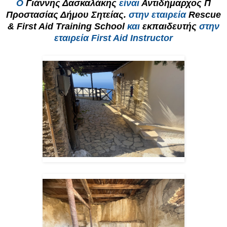
Ο
Γιάννης Δασκαλάκης
είναι
Αντιδήμαρχος Π
Προστασίας Δήμου Σητείας.
στην εταιρεία
Rescue
& First Aid Training School
και
εκπαιδευτής
στην
εταιρεία First Aid Instructor