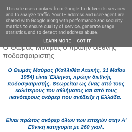
This site uses cookies from Google to deliver its services
and to analyze traffic. Your IP address and user-agent are
shared with Google along with performance and security
metrics to ensure quality of service, generate usage
statistics, and to detect and address abuse.
LEARN MORE
GOT IT
Πέμπτη 2 Ιουλίου 2026
Ο Θωμάς Μαύρος ο πρώην διεθνής
ποδοσφαιριστής
Ο Θωμάς Μαύρος (Καλλιθέα Αττικής, 31 Μαΐου
1954) είναι Έλληνας πρώην διεθνής
ποδοσφαιριστής. Θεωρείται ως ένας από τους
καλύτερους του αθλήματος και από τους
ικανότερους σκόρερ που ανέδειξε η Ελλάδα.
Είναι πρώτος σκόρερ όλων των εποχών στην Α'
Εθνική κατηγορία με 260 γκολ.