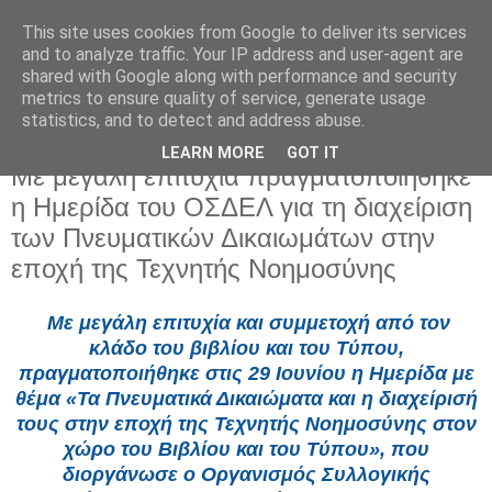
This site uses cookies from Google to deliver its services
and to analyze traffic. Your IP address and user-agent are
shared with Google along with performance and security
metrics to ensure quality of service, generate usage
statistics, and to detect and address abuse.
LEARN MORE
GOT IT
Δευτέρα 6 Ιουλίου 2026
Με μεγάλη επιτυχία πραγματοποιήθηκε
η Ημερίδα του ΟΣΔΕΛ για τη διαχείριση
των Πνευματικών Δικαιωμάτων στην
εποχή της Τεχνητής Νοημοσύνης
Με μεγάλη επιτυχία και συμμετοχή από τον
κλάδο του βιβλίου και του Τύπου,
πραγματοποιήθηκε στις 29 Ιουνίου η Ημερίδα με
θέμα «Τα Πνευματικά Δικαιώματα και η διαχείρισή
τους στην εποχή της Τεχνητής Νοημοσύνης στον
χώρο του Βιβλίου και του Τύπου», που
διοργάνωσε ο Οργανισμός Συλλογικής