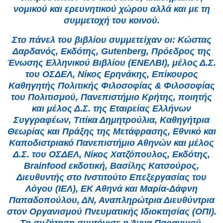
νομικού και ερευνητικού χώρου αλλά και με τη
συμμετοχή του κοινού.
Στο πάνελ του βιβλίου συμμετείχαν οι: Κώστας
Δαρδανός, Εκδότης, Gutenberg, Πρόεδρος της
Ένωσης Ελληνικού Βιβλίου (ΕΝΕΛΒΙ), μέλος Δ.Σ.
του ΟΣΔΕΛ, Νίκος Ερηνάκης, Επίκουρος
Καθηγητής Πολιτικής Φιλοσοφίας & Φιλοσοφίας
του Πολιτισμού, Πανεπιστήμιο Κρήτης, ποιητής
και μέλος Δ.Σ. της Εταιρείας Ελλήνων
Συγγραφέων, Τιτίκα Δημητρούλια, Καθηγήτρια
Θεωρίας και Πράξης της Μετάφρασης, Εθνικό και
Καποδιστριακό Πανεπιστήμιο Αθηνών και μέλος
Δ.Σ. του ΟΣΔΕΛ, Νίκος Χατζόπουλος, Εκδότης,
Brainfood εκδοτική, Βασίλης Κατσούρος,
Διευθυντής στο Ινστιτούτο Επεξεργασίας του
Λόγου (ΙΕΛ), ΕΚ Αθηνά και Μαρία-Δάφνη
Παπαδοπούλου, ΔΝ, Αναπληρώτρια Διευθύντρια
στον Οργανισμού Πνευματικής Ιδιοκτησίας (ΟΠΙ).
Τη συζήτηση συντόνισε η Άννα Παραγυιού,