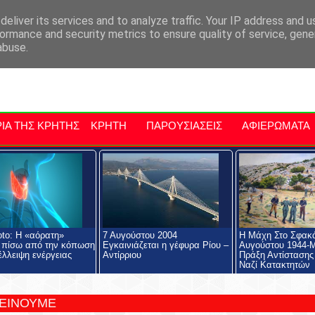
αρχία Μαλεβιζίου
Εκδηλώσεις Στην Κρήτη
Kriti Traveller
Kri
eliver its services and to analyze traffic. Your IP address and 
ormance and security metrics to ensure quality of service, gen
abuse.
ΙΑ ΤΗΣ ΚΡΗΤΗΣ
ΚΡΗΤΗ
ΠΑΡΟΥΣΙΑΣΕΙΣ
ΑΦΙΕΡΩΜΑΤΑ
to: Η «αόρατη»
7 Αυγούστου 2004
Η Μάχη Στο Σφακά
 πίσω από την κόπωση
Εγκαινιάζεται η γέφυρα Ρίου –
Αυγούστου 1944-
έλλειψη ενέργειας
Αντίρριου
Πράξη Αντίσταση
Ναζί Κατακτητών
ΤΕΙΝΟΥΜΕ