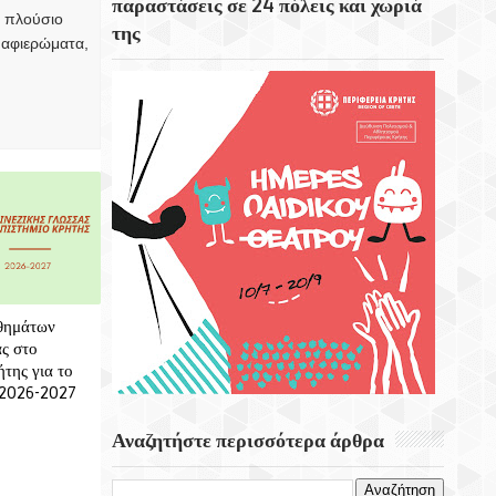
παραστάσεις σε 24 πόλεις και χωριά
Ιστορικότερες Πόλεις Της Ισπανίας.
, πλούσιο
της
 αφιερώματα,
Ο Ιερός Ναός Τιμίου Σταυρού Ενορίας
Ελιάς Δήμου Χερσονήσου
Σαν Σήμερα 6 Αυγούστου Εγκαινιάζεται Ο
Πρώτος Δικτυακός Τόπος Στην Ιστορία
Του Διαδικτύου
θημάτων
ς στο
της για το
 2026-2027
Αναζητήστε περισσότερα άρθρα