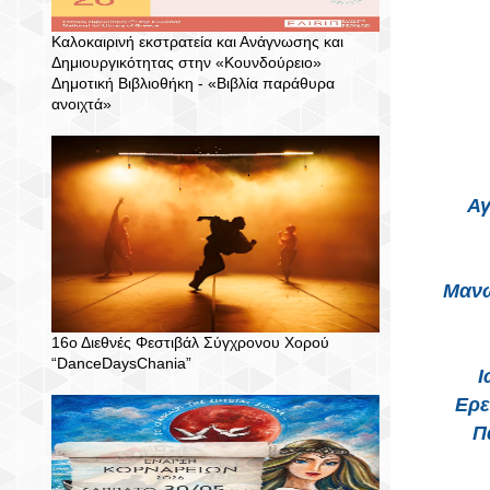
Καλοκαιρινή εκστρατεία και Ανάγνωσης και
Δημιουργικότητας στην «Κουνδούρειο»
Δημοτική Βιβλιοθήκη - «Βιβλία παράθυρα
ανοιχτά»
Αγ
Μανώ
16ο Διεθνές Φεστιβάλ Σύγχρονου Χορού
“DanceDaysChania”
Ι
Ερε
Π