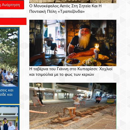
η Ανάρτηση
Ο Μονοκέφαλος Αετός Στη Σητεία Και Η
Ποντιακή Πόλη «Τραπεζόνδα»
Η ταβέρνα του Γιάννη στο Κυπαρίσσι: Χοχλιοί
και τσιμούλια με το φως των κεριών
σεις και
ϊδέ και