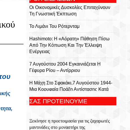
Οι Οικονομικές Δυσκολίες Επιταχύνουν
Τη Γνωστική Έκπτωση
ικού
Το Λιμάνι Του Ρότερνταμ
Hashimoto: Η «αόρατη» Πάθηση Πίσω
Από Την Κόπωση Και Την Έλλειψη
Ενέργειας
7 Αυγούστου 2004 Εγκαινιάζεται Η
Γέφυρα Ρίου – Αντίρριου
του
Η Μάχη Στο Σφακάκι,7 Αυγούστου 1944-
Μια Κορυφαία Πράξη Αντίστασης Κατά
ικής
Των Ναζί Κατακτητών
ΣΑΣ ΠΡΟΤΕΙΝΟΥΜΕ
τητα,
Σαν Σήμερα 7 Αυγούστου: Τα
Σημαντικότερα Γεγονότα Της Ημέρας
Ξεκίνησε η προετοιμασία για τις ζαχαρωτές
Βρισκόμαστε Για 48 Ώρες Στη Λάρισα
μαντινάδες στο μοναστήρι της