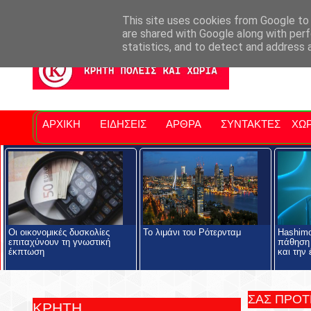
Σητειακά Νέα
Νομός Λασιθίου
Αγαπάμε Ρέθυμνο
Επ
This site uses cookies from Google to d
are shared with Google along with perf
statistics, and to detect and address 
ΑΡΧΙΚΗ
ΕΙΔΗΣΕΙΣ
ΑΡΘΡΑ
ΣΥΝΤΑΚΤΕΣ
ΧΩΡ
Οι οικονομικές δυσκολίες
Το λιμάνι του Ρότερνταμ
Hashimo
επιταχύνουν τη γνωστική
πάθηση
έκπτωση
και την 
ΣΑΣ ΠΡΟ
ΚΡΗΤΗ