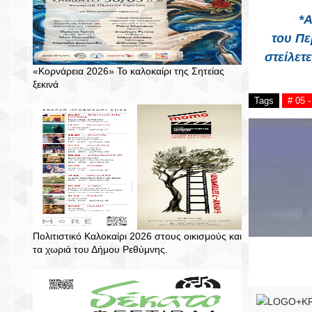
*Α
του
Πε
στείλετ
«Κορνάρεια 2026» Το καλοκαίρι της Σητείας
ξεκινά
Tags
# 05
Πολιτιστικό Καλοκαίρι 2026 στους οικισμούς και
τα χωριά του Δήμου Ρεθύμνης.