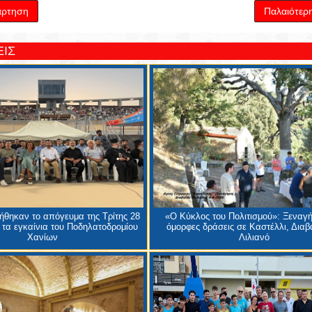
άρτηση
Παλαιότερ
ΙΣ
θηκαν το απόγευμα της Τρίτης 28
«Ο Κύκλος του Πολιτισμού»: Ξεναγή
 τα εγκαίνια του Ποδηλατοδρομίου
όμορφες δράσεις σε Καστέλλι, Διαβα
Χανίων
Λιλιανό