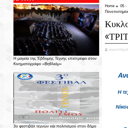
Home
05 
Πανεπιστημίο
Κυκλο
«ΤΡΙΤ
www.kritipol
Η μαγεία της Έβδομης Τέχνης επιστρέφει στον
Κινηματογράφο «Βηθλεέμ»
Αν
Η τ
Νίκο
3ο φεστιβάλ τεχνών και πολιτισμού στον δήμο