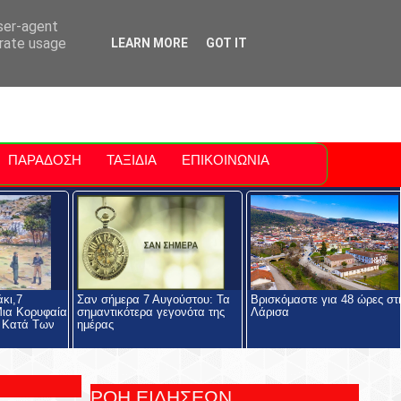
ti Polis
For Sale Sitia
Sitia Airport
user-agent
erate usage
LEARN MORE
GOT IT
ΠΑΡΑΔΟΣΗ
ΤΑΞΙΔΙΑ
ΕΠΙΚΟΙΝΩΝΙΑ
κι,7
Σαν σήμερα 7 Αυγούστου: Τα
Βρισκόμαστε για 48 ώρες στ
Μια Κορυφαία
σημαντικότερα γεγονότα της
Λάρισα
ς Κατά Των
ημέρας
ΡΟΗ ΕΙΔΗΣΕΩΝ