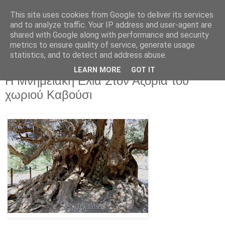
This site uses cookies from Google to deliver its services
and to analyze traffic. Your IP address and user-agent are
shared with Google along with performance and security
metrics to ensure quality of service, generate usage
statistics, and to detect and address abuse.
LEARN MORE
GOT IT
Παρασκευή 14 Μαρτίου 2025
Η Μνημειακή Ελιά Στον Αζοριά του
χωριού Καβούσι