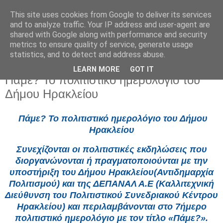
This site uses cookies from Google to deliver its services
and to analyze traffic. Your IP address and user-agent are
shared with Google along with performance and security
metrics to ensure quality of service, generate usage
statistics, and to detect and address abuse.
LEARN MORE
GOT IT
Πέμπτη 1 Μαΐου 2025
Πάμε? Το πολιτιστικό ημερολόγιο του
Δήμου Ηρακλείου
Πάμε? Το πολιτιστικό ημερολόγιο του Δήμου
Ηρακλείου
Συνεχίζονται οι πολιτιστικές εκδηλώσεις που
διοργανώνονται ή πραγματοποιούνται με την
υποστήριξη του Δήμου Ηρακλείου(Αντιδημαρχία
Πολιτισμού) και της ΔΕΠΑΝΑΛ Α.Ε (Καλλιτεχνική
Διεύθυνση του Πολιτιστικού Συνεδριακού Κέντρου
Ηρακλείου) και περιλαμβάνονται στο 7ήμερο
πολιτιστικό ημερολόγιο με τον τίτλο «Πάμε?».