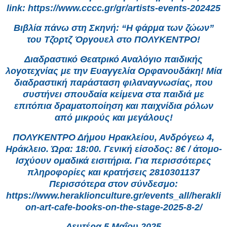
link: https://www.cccc.gr/gr/artists-events-202425
Βιβλία πάνω στη Σκηνή: “Η φάρμα των ζώων”
του Τζορτζ Όργουελ στο ΠΟΛΥΚΕΝΤΡΟ!
Διαδραστικό Θεατρικό Αναλόγιο παιδικής
λογοτεχνίας με την Ευαγγελία Ορφανουδάκη! Μία
διαδραστική παράσταση φιλαναγνωσίας, που
συστήνει σπουδαία κείμενα στα παιδιά με
επιτόπια δραματοποίηση και παιχνίδια ρόλων
από μικρούς και μεγάλους!
ΠΟΛΥΚΕΝΤΡΟ Δήμου Ηρακλείου, Ανδρόγεω 4,
Ηράκλειο. Ώρα: 18:00. Γενική είσοδος: 8€ / άτομο-
Ισχύουν ομαδικά εισιτήρια. Για περισσότερες
πληροφορίες και κρατήσεις 2810301137
Περισσότερα στον σύνδεσμο:
https://www.heraklionculture.gr/events_all/herakli
on-art-cafe-books-on-the-stage-2025-8-2/
Δευτέρα 5 Μαΐου 2025