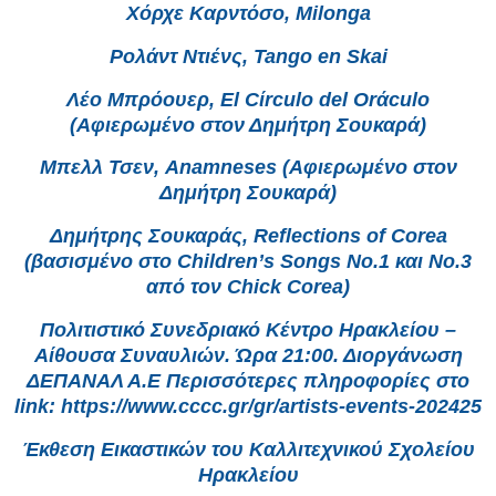
Χόρχε Καρντόσο, Milonga
Ρολάντ Ντιένς, Tango en Skai
Λέο Μπρόουερ, El Cίrculo del Orάculo
(Αφιερωμένο στον Δημήτρη Σουκαρά)
Μπελλ Τσεν, Anamneses (Αφιερωμένο στον
Δημήτρη Σουκαρά)
Δημήτρης Σουκαράς, Reflections of Corea
(βασισμένο στο Children’s Songs No.1 και No.3
από τον Chick Corea)
Πολιτιστικό Συνεδριακό Κέντρο Ηρακλείου –
Αίθουσα Συναυλιών. Ώρα 21:00. Διοργάνωση
ΔΕΠΑΝΑΛ Α.Ε Περισσότερες πληροφορίες στο
link: https://www.cccc.gr/gr/artists-events-202425
Έκθεση Εικαστικών του Καλλιτεχνικού Σχολείου
Ηρακλείου