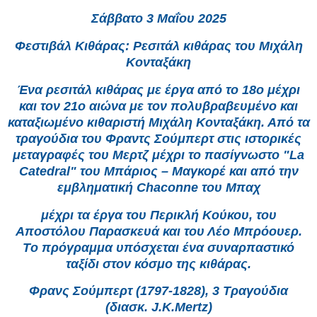
Σάββατο 3 Μαΐου 2025
Φεστιβάλ Κιθάρας: Ρεσιτάλ κιθάρας του Μιχάλη
Κονταξάκη
Ένα ρεσιτάλ κιθάρας με έργα από το 18ο μέχρι
και τον 21ο αιώνα με τον πολυβραβευμένο και
καταξιωμένο κιθαριστή Μιχάλη Κονταξάκη. Από τα
τραγούδια του Φραντς Σούμπερτ στις ιστορικές
μεταγραφές του Μερτζ μέχρι το πασίγνωστο "La
Catedral" του Μπάριος – Μαγκορέ και από την
εμβληματική Chaconne του Μπαχ
μέχρι τα έργα του Περικλή Κούκου, του
Αποστόλου Παρασκευά και του Λέο Μπρόουερ.
Tο πρόγραμμα υπόσχεται ένα συναρπαστικό
ταξίδι στον κόσμο της κιθάρας.
Φρανς Σούμπερτ (1797-1828), 3 Τραγούδια
(διασκ. J.K.Mertz)