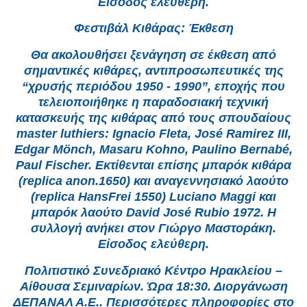
Είσοδος ελεύθερη.
Φεστιβάλ Κιθάρας: Έκθεση
Θα ακολουθήσει ξενάγηση σε έκθεση από
σημαντικές κιθάρες, αντιπροσωπευτικές της
“χρυσής περιόδου 1950 - 1990”, εποχής που
τελειοποιήθηκε η παραδοσιακή τεχνική
κατασκευής της κιθάρας από τους σπουδαίους
master luthiers: Ignacio Fleta, José Ramirez III,
Edgar Mönch, Masaru Kohno, Paulino Bernabé,
Paul Fischer. Εκτίθενται επίσης μπαρόκ κιθάρα
(replica anon.1650) και αναγεννησιακό λαούτο
(replica HansFrei 1550) Luciano Maggi και
μπαρόκ λαούτο David José Rubio 1972. Η
συλλογή ανήκει στον Γιώργο Μαστοράκη.
Είσοδος ελεύθερη.
Πολιτιστικό Συνεδριακό Κέντρο Ηρακλείου –
Αίθουσα Σεμιναρίων. Ώρα 18:30. Διοργάνωση
ΔΕΠΑΝΑΛ Α.Ε.. Περισσότερες πληροφορίες στο