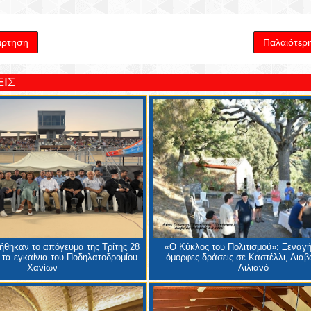
άρτηση
Παλαιότερ
ΙΣ
θηκαν το απόγευμα της Τρίτης 28
«Ο Κύκλος του Πολιτισμού»: Ξεναγή
 τα εγκαίνια του Ποδηλατοδρομίου
όμορφες δράσεις σε Καστέλλι, Διαβα
Χανίων
Λιλιανό