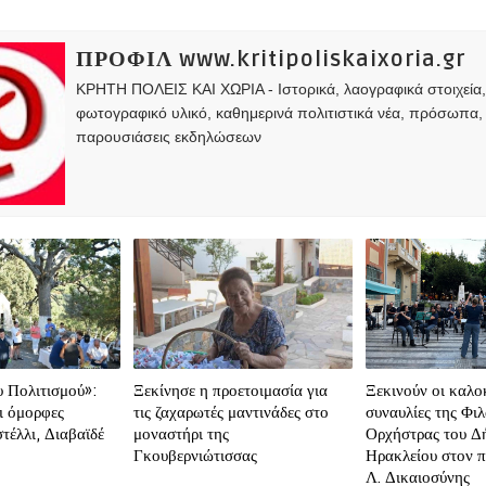
ΠΡΟΦΙΛ www.kritipoliskaixoria.gr
ΚΡΗΤΗ ΠΟΛΕΙΣ ΚΑΙ ΧΩΡΙΑ - Ιστορικά, λαογραφικά στοιχεία
φωτογραφικό υλικό, καθημερινά πολιτιστικά νέα, πρόσωπα,
παρουσιάσεις εκδηλώσεων
 Πολιτισμού»:
Ξεκίνησε η προετοιμασία για
Ξεκινούν οι καλο
ι όμορφες
τις ζαχαρωτές μαντινάδες στο
συναυλίες της Φι
τέλλι, Διαβαϊδέ
μοναστήρι της
Ορχήστρας του Δ
Γκουβερνιώτισσας
Ηρακλείου στον π
Λ. Δικαιοσύνης