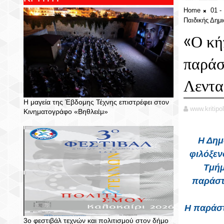
Home
01 
Παιδικής Δημ
«Ο κή
παράσ
Λεντα
Η μαγεία της Έβδομης Τέχνης επιστρέφει στον
www.kritipol
Κινηματογράφο «Βηθλεέμ»
Η Δημο
φιλόξεν
Τμήμ
παράστ
Η παράστ
3ο φεστιβάλ τεχνών και πολιτισμού στον δήμο