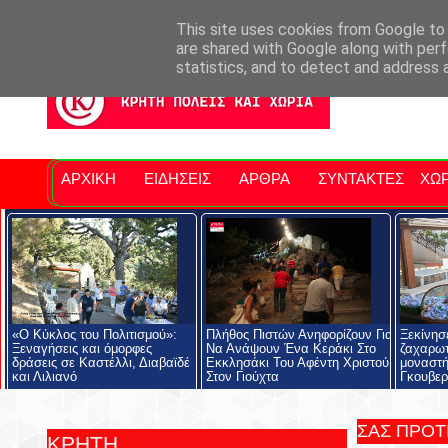
Σητειακά Νέα
Νομός Λασιθίου
Αγαπάμε Ρέθυμνο
Επ
This site uses cookies from Google to d
are shared with Google along with perf
statistics, and to detect and address 
ΑΡΧΙΚΗ
ΕΙΔΗΣΕΙΣ
ΑΡΘΡΑ
ΣΥΝΤΑΚΤΕΣ
ΧΩΡ
«Ο Κύκλος του Πολιτισμού»:
Πλήθος Πιστών Ανηφορίζουν Για
Ξεκίνησε
Ξεναγήσεις και όμορφες
Να Ανάψουν Ένα Κεράκι Στο
ζαχαρωτ
δράσεις σε Καστέλλι, Διαβαϊδέ
Εκκλησάκι Του Αφέντη Χριστού
μοναστή
και Λιλιανό
Στον Γιούχτα
Γκουβερ
ΣΑΣ ΠΡΟ
ΚΡΗΤΗ