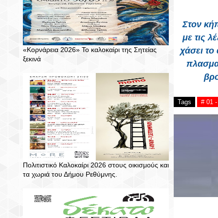
Στον κή
με τις λ
«Κορνάρεια 2026» Το καλοκαίρι της Σητείας
χάσει το
ξεκινά
πλασμα
βρο
Tags
# 01 
Πολιτιστικό Καλοκαίρι 2026 στους οικισμούς και
τα χωριά του Δήμου Ρεθύμνης.