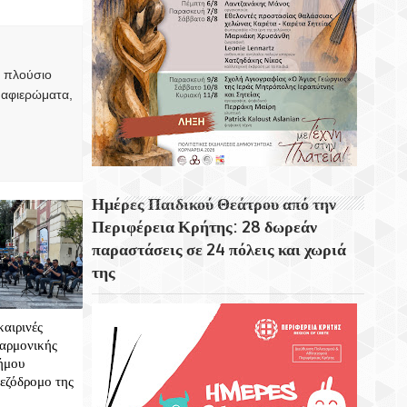
Η Μεσσήνη Η Τρίτη Μεγαλύτερη Πόλη Στη
Σικελία
Ο Σκορπιός Το Νησί Του Αριστοτέλη
, πλούσιο
Ωνάση
 αφιερώματα,
Το Φαινόμενο Φάτα Μοργκάνα
Ημέρες Παιδικού Θεάτρου από την
Περιφέρεια Κρήτης: 28 δωρεάν
παραστάσεις σε 24 πόλεις και χωριά
της
καιρινές
λαρμονικής
ήμου
εζόδρομο της