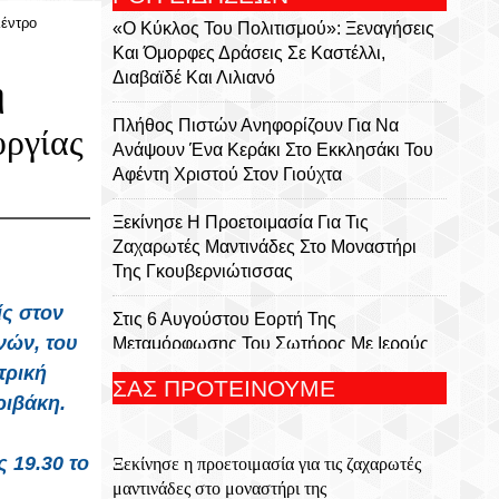
Κέντρο
«Ο Κύκλος Του Πολιτισμού»: Ξεναγήσεις
Και Όμορφες Δράσεις Σε Καστέλλι,
Διαβαϊδέ Και Λιλιανό
ή
Πλήθος Πιστών Ανηφορίζουν Για Να
υργίας
Ανάψουν Ένα Κεράκι Στο Εκκλησάκι Του
Αφέντη Χριστού Στον Γιούχτα
Ξεκίνησε Η Προετοιμασία Για Τις
Ζαχαρωτές Μαντινάδες Στο Μοναστήρι
Της Γκουβερνιώτισσας
ίς στον
Στις 6 Αυγούστου Εορτή Της
νών,
του
Μεταμόρφωσης Του Σωτήρος Με Ιερούς
Ναούς Και Μονές Στην Κρήτη
τρική
ΣΑΣ ΠΡΟΤΕΙΝΟΥΜΕ
ριβάκη.
Ολονύκτια Ιερά Αγρυπνία Επί Τη Μνήμη
Του Οσίου Ιωσήφ Του Γεροντογιάννη Στην
ις
19.30
το
Ξεκίνησε η προετοιμασία για τις ζαχαρωτές
Ιερά Μονή Καψά Σητείας
μαντινάδες στο μοναστήρι της