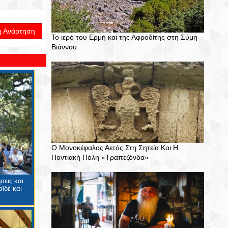
η Ανάρτηση
Το ιερό του Ερμή και της Αφροδίτης στη Σύμη
Βιάννου
Ο Μονοκέφαλος Αετός Στη Σητεία Και Η
Ποντιακή Πόλη «Τραπεζόνδα»
σεις και
ϊδέ και