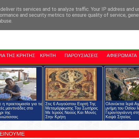
αρχία Μαλεβιζίου
Εκδηλώσεις Στην Κρήτη
Kriti Traveller
Kri
eliver its services and to analyze traffic. Your IP address and 
ormance and security metrics to ensure quality of service, gen
abuse.
ΙΑ ΤΗΣ ΚΡΗΤΗΣ
ΚΡΗΤΗ
ΠΑΡΟΥΣΙΑΣΕΙΣ
ΑΦΙΕΡΩΜΑΤΑ
 η προετοιμασία για τις
Στις 6 Αυγούστου Εορτή Της
Ολονύκτια Ιερά Αγ
ές μαντινάδες στο
Μεταμόρφωσης Του Σωτήρος
μνήμη του Οσίου 
ρι της
Με Ιερούς Ναούς Και Μονές
Γεροντογιάννη στ
νιώτισσας
Στην Κρήτη
Καψά Σητείας
ΤΕΙΝΟΥΜΕ