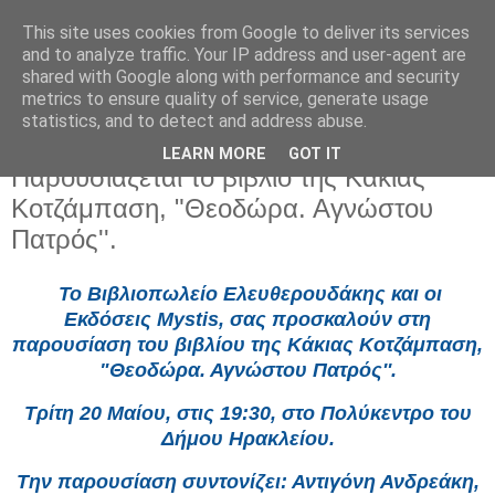
This site uses cookies from Google to deliver its services
and to analyze traffic. Your IP address and user-agent are
shared with Google along with performance and security
metrics to ensure quality of service, generate usage
statistics, and to detect and address abuse.
LEARN MORE
GOT IT
Παρασκευή 16 Μαΐου 2025
Παρουσιάζεται το βιβλίο της Κάκιας
Κοτζάμπαση, "Θεοδώρα. Αγνώστου
Πατρός''.
Το Βιβλιοπωλείο Ελευθερουδάκης και οι
Εκδόσεις Mystis, σας προσκαλούν στη
παρουσίαση του βιβλίου της Κάκιας Κοτζάμπαση,
"Θεοδώρα. Αγνώστου Πατρός''.
Τρίτη 20 Μαίου, στις 19:30, στο Πολύκεντρο του
Δήμου Ηρακλείου.
Την παρουσίαση συντονίζει: Αντιγόνη Ανδρεάκη,