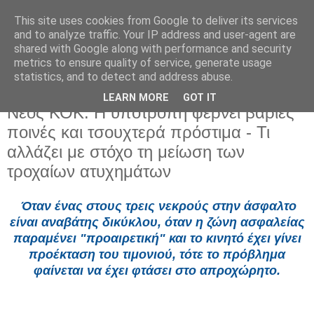
This site uses cookies from Google to deliver its services
and to analyze traffic. Your IP address and user-agent are
shared with Google along with performance and security
metrics to ensure quality of service, generate usage
statistics, and to detect and address abuse.
LEARN MORE
GOT IT
Κυριακή 1 Ιουνίου 2025
Νέος ΚΟΚ: Η υποτροπή φέρνει βαριές
ποινές και τσουχτερά πρόστιμα - Τι
αλλάζει με στόχο τη μείωση των
τροχαίων ατυχημάτων
Όταν ένας στους τρεις νεκρούς στην άσφαλτο
είναι αναβάτης δικύκλου, όταν η ζώνη ασφαλείας
παραμένει "προαιρετική" και το κινητό έχει γίνει
προέκταση του τιμονιού, τότε το πρόβλημα
φαίνεται να έχει φτάσει στο απροχώρητο.