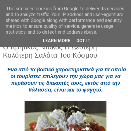
This site uses cookies from Google to deliver its services
and to analyze traffic. Your IP address and user-agent are
shared with Google along with performance and security
metrics to ensure quality of service, generate usage
statistics, and to detect and address abuse.
LEARN MORE
GOT IT
Κυριακή 6 Ιουλίου 2025
Ο Κρητικός Ντάκος Η Δεύτερη
Καλύτερη Σαλάτα Του Κόσμου
Ένα από τα βασικά χαρακτηριστικά για τα οποία
οι τουρίστες επιλέγουν την χώρα μας για να
περάσουν τις διακοπές τους, εκτός από την
θάλασσα, είναι και το φαγητό.