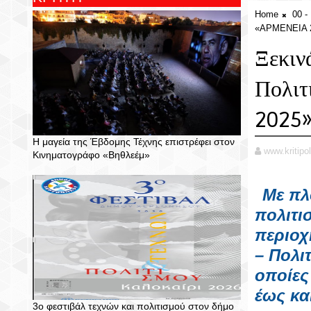
Home
00 
«ΑΡΜΕΝΕΙΑ 
Ξεκιν
Πολιτ
2025
Η μαγεία της Έβδομης Τέχνης επιστρέφει στον
www.kritipol
Κινηματογράφο «Βηθλεέμ»
Μ
ε π
πολιτι
περιοχ
– Πολι
οποίες
έως κα
3ο φεστιβάλ τεχνών και πολιτισμού στον δήμο