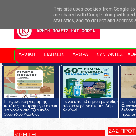
Σητειακά Νέα
Νομός Λασιθίου
Αγαπάμε Ρέθυμνο
Επ
This site uses cookies from Google to d
are shared with Google along with perf
statistics, and to detect and address 
ΑΡΧΙΚΗ
ΕΙΔΗΣΕΙΣ
ΑΡΘΡΑ
ΣΥΝΤΑΚΤΕΣ
ΧΩΡ
Η μεγαλύτερη γιορτή της
Πάνω από 60 σημεία με καθαρό
«Η Ιερά
πατάτας επιστρέφει για ακόμα
πόσιμο νερό σε όλο τον Δήμο
Φανερωμ
μια χρονιά στο Τζερμιάδο
Χανίων!
έκδοση 
Οροπεδίου Λασιθίου
Ιεραπύτ
ΣΑΣ ΠΡΟ
ΚΡΗΤΗ