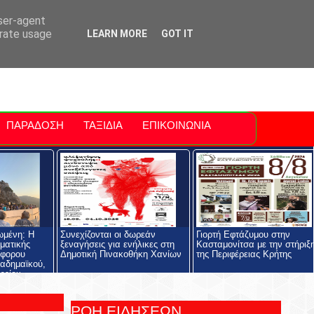
ti Polis
For Sale Sitia
Sitia Airport
user-agent
erate usage
LEARN MORE
GOT IT
ΠΑΡΑΔΟΣΗ
ΤΑΞΙΔΙΑ
ΕΠΙΚΟΙΝΩΝΙΑ
ωμένη: Η
Συνεχίζονται οι δωρεάν
Γιορτή Εφτάζυμου στην
ηματικής
ξεναγήσεις για ενήλικες στη
Κασταμονίτσα με την στήριξ
όφορου
Δημοτική Πινακοθήκη Χανίων
της Περιφέρειας Κρήτης
αδημαϊκού,
ρείου
ολής και του
ος
ΡΟΗ ΕΙΔΗΣΕΩΝ