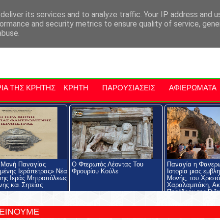
αρχία Μαλεβιζίου
Εκδηλώσεις Στην Κρήτη
Kriti Traveller
Kri
eliver its services and to analyze traffic. Your IP address and 
ormance and security metrics to ensure quality of service, gen
abuse.
ΙΑ ΤΗΣ ΚΡΗΤΗΣ
ΚΡΗΤΗ
ΠΑΡΟΥΣΙΑΣΕΙΣ
ΑΦΙΕΡΩΜΑΤΑ
 Μονή Παναγίας
Ο Φτερωτός Λέοντας Του
Παναγία η Φανερ
ένης Ιεράπετρας» Νέα
Φρουρίου Κούλε
Ιστορία μιας εμβλ
της Ιεράς Μητροπόλεως
Μονής, του Χριστ
νης και Σητείας
Χαραλαμπάκη, Ακ
Προέδρου της Ριζα
Εκκλησιαστικής Σχ
Ριζαρείου Ιδρύματ
ΤΕΙΝΟΥΜΕ