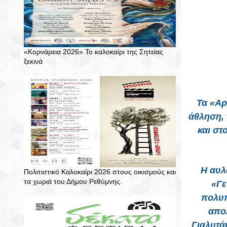
«Κορνάρεια 2026» Το καλοκαίρι της Σητείας
ξεκινά
Τα «Αρ
άθληση,
και στ
Η αυλ
Πολιτιστικό Καλοκαίρι 2026 στους οικισμούς και
τα χωριά του Δήμου Ρεθύμνης.
«Γε
πολυπ
απο
Γιαλυτά