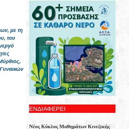
Συνεχίζονται Οι Δωρεάν Ξεναγήσεις Για
Ενήλικες Στη Δημοτική Πινακοθήκη
Χανίων
Γιορτή Εφτάζυμου Στην Κασταμονίτσα Με
ων, με τη
Την Στήριξη Της Περιφέρειας Κρήτης
υ, του
ενεργό
Οι Παραστάσεις Στα Κηποθέατρα Του
ητες
Δήμου Ηρακλείου,τη Δευτέρα 10
Αυγούστου 2026
Μύρθιος,
 Γυναικών
Ξεκίνησε Η Ετήσια Έρευνα Επισκεπτών
Του Epaithros+ Για Τον Τουρισμό
Υπαίθρου Στην Ελλάδα
«Αυτοσχεδιασμοί» Με Τον Σωτήρη
Αλεξάκη Και Τον Αλέξανδρο Κανακάκη
ΕΝΔΙΑΦΕΡΕΙ
Εκθεση Ζωγραφικής «Η Χερσόνησος Με
Τα Μάτια Του H.P. Wyss»
Νέος Κύκλος Μαθημάτων Κινεζικής