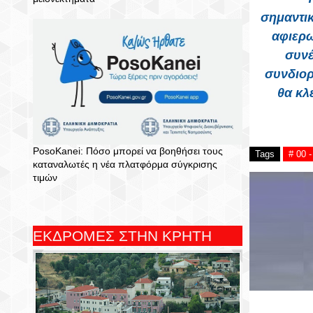
σημαντι
αφιερω
συνέ
συνδιορ
θα κλ
PosoKanei: Πόσο μπορεί να βοηθήσει τους
Tags
# 00 
καταναλωτές η νέα πλατφόρμα σύγκρισης
τιμών
ΕΚΔΡΟΜΕΣ ΣΤΗΝ ΚΡΗΤΗ