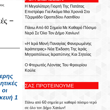
εις
Η Μεγαλύτερη Γιορτή Της Πατάτας
Επιστρέφει Για Ακόμα Μια Χρονιά Στο
Τζερμιάδο Οροπεδίου Λασιθίου
ές –
Πάνω Από 60 Σημεία Με Καθαρό Πόσιμο
Νερό Σε Όλο Τον Δήμο Χανίων!
«Η Ιερά Μονή Παναγίας Φανερωμένης
Ιεράπετρας» Νέα Έκδοση Της Ιεράς
Μητροπόλεως Ιεραπύτνης Και Σητείας
Ο Φτερωτός Λέοντας Του Φρουρίου
Κούλε
τερης
Παναγία Η Φανερωμένη: Η Ιστορία Μιας
ητικές
ΣΑΣ ΠΡΟΤΕΙΝΟΥΜΕ
Εμβληματικής Μονής, Του Χριστόφορου
 οι
Χαραλαμπάκη, Ακαδημαϊκού, Προέδρου
κευή 1
Της Ριζαρείου Εκκλησιαστικής Σχολής Και
Πάνω από 60 σημεία με καθαρό πόσιμο νερό
Του Ριζαρείου Ιδρύματος
σε όλο τον Δήμο Χανίων!