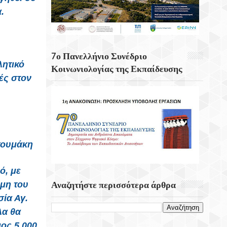
Κουνάβοι Του Δήμου Αρχανών
.
Αστερουσίων
5η Ετήσια Έκθεση – Γιορτή Κρητικών
Προϊόντων, Οικοτεχνίας & Χειροτεχνίας
7ο Πανελλήνιο Συνέδριο
λητικό
Κοινωνιολογίας της Εκπαίδευσης
ές στον
κουμάκη
ό, με
μη του
Αναζητήστε περισσότερα άρθρα
σία Αγ.
λα θα
μος 5.000