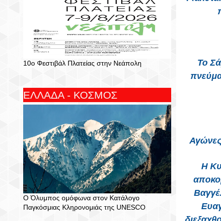
Το Σά
10ο Φεστιβάλ Πλατείας στην Νεάπολη
πνεύμα
ΕΛΛΑΔΑ - ΚΟΣΜΟΣ
Αγώνες
Η Κυ
αποκο
Βαγγέλ
Ο Όλυμπος ομόφωνα στον Κατάλογο
Ευαγ
Παγκόσμιας Κληρονομιάς της UNESCO
διεξαχθο