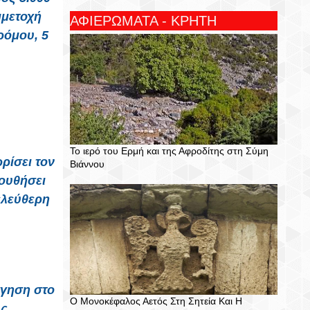
μμετοχή
ΑΦΙΕΡΩΜΑΤΑ - ΚΡΗΤΗ
ρόμου, 5
Το ιερό του Ερμή και της Αφροδίτης στη Σύμη
ρίσει τον
Βιάννου
ουθήσει
ελεύθερη
άγηση στο
Ο Μονοκέφαλος Αετός Στη Σητεία Και Η
υς