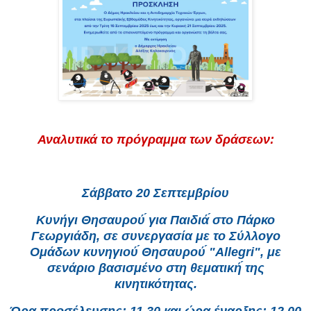
Αναλυτικά το πρόγραμμα των δράσεων:
Σάββατο 20 Σεπτεμβρίου
Κυνήγι Θησαυρού́ για Παιδιά́ στο Πάρκο
Γεωργιάδη, σε συνεργασία με το Σύλλογο
Ομάδων κυνηγιού́ Θησαυρού́ "Allegri", με
σενάριο βασισμένο στη θεματική́ της
κινητικότητας.
Ώρα προσέλευσης: 11.30 και ώρα έναρξης: 12.00