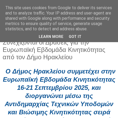
This site uses cookies from Google to deliver its services
and to analyze traffic. Your IP address and user-agent are
shared with Google along with performance and security
metrics to ensure quality of service, generate usage
statistics, and to detect and address abuse.
LEARN MORE
GOT IT
Παρασκευή 19 Σεπτεμβρίου 2025
Συνεχίζονται οι Δράσεις για την
Ευρωπαϊκή Εβδομάδα Κινητικότητας
από τον Δήμο Ηρακλείου
O Δήμος Ηρακλείου συμμετέχει στην
Ευρωπαϊκή Εβδομάδα Κινητικότητας
16-21 Σεπτεμβρίου 2025, και
διοργανώνει μέσω της
Αντιδημαρχίας Τεχνικών Υποδομών
και Βιώσιμης Κινητικότητας σειρά