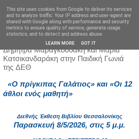
This site uses cookies from Google to deliver its services
and to analyze traffic. Your IP address and user-agent are
shared with Google along with performance and security
metrics to ensure quality of service, generate usage
statistics, and to detect and address abuse.
LEARN MORE
GOT IT
Παρασκευή 8 Μαΐου 2026
Δήμητρα Μαραγκουδάκη και Μαρία
Κατσικανδαράκη στην Παιδική Γωνιά
της ΔΕΘ
«Ο πρίγκιπας Γαλάτιος» και «Οι 12
άθλοι ενός μαθητή»
Διεθνής Έκθεση Βιβλίου Θεσσαλονίκης
Παρασκευή 8/5/2026, στις 5 μ.μ.