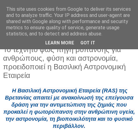
This site uses cookies from Google to deliver its services
and to analyze traffic. Your IP address and user-agent are
shared with Google along with performance and security
metrics to ensure quality of service, generate usage
statistics, and to detect and address abuse.
LEARN MORE
GOT IT
Δευτέρα 25 Μαΐου 2026
Το τεχνητό φως πηγή ρύπανσης για
ανθρώπους, φύση και αστρονομία,
προειδοποιεί η Βασιλική Αστρονομική
Εταιρεία
Η Βασιλική Αστρονομική Εταιρεία (RAS) της
Βρετανίας απαιτεί με ανακοίνωσή της επείγουσα
δράση για την αντιμετώπιση της ζημιάς που
προκαλεί η φωτορύπανση στην ανθρώπινη υγεία,
την αστρονομία, τη βιοποικιλότητα και το φυσικό
περιβάλλον.