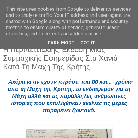
This site uses cookies from Google to deliver its services
and to analyze traffic. Your IP address and user-agent are
shared with Google along with performance and security
metrics to ensure quality of service, generate usage
statistics, and to detect and address abuse.
LEARN MORE
GOT IT
Πέμπτη 28 Μαΐου 2026
Η Περιπετειώδης Έκδοση Μίας
Συμμαχικής Εφημερίδας Στα Χανιά
Κατά Τη Μάχη Της Κρήτης
Ακόμα κι αν έχουν περάσει πια 80 και... χρόνια
από τη Μάχη της Κρήτης, το ενδιαφέρον για τη
Μάχη αλλά και τις παράλληλες ανθρώπινες
ιστορίες που εκτυλίχθηκαν εκείνες τις μέρες
παραμένει ζωντανό.