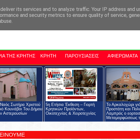
αρχία Μαλεβιζίου
Εκδηλώσεις Στην Κρήτη
Kriti Traveller
Kri
eliver its services and to analyze traffic. Your IP address and 
ormance and security metrics to ensure quality of service, gen
abuse.
ΙΑ ΤΗΣ ΚΡΗΤΗΣ
ΚΡΗΤΗ
ΠΑΡΟΥΣΙΑΣΕΙΣ
ΑΦΙΕΡΩΜΑΤΑ
 Ναός Σωτήρα Χριστού
5η Ετήσια Έκθεση – Γιορτή
Το Αρκαλοχώρι γι
ιό Κουνάβοι Του Δήμου
Κρητικών Προϊόντων,
Προστάτη και Πολι
ν Αστερουσίων
Οικοτεχνίας & Χειροτεχνίας
Λαμπρός ο εορτασ
Μεταμορφώσεως τ
ΤΕΙΝΟΥΜΕ