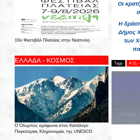
Οι κρατ
σ
Η δράση
Δήμος Χ
των Χ
10ο Φεστιβάλ Πλατείας στην Νεάπολη
πα
ΕΛΛΑΔΑ - ΚΟΣΜΟΣ
Tags
# 01 
Ο Όλυμπος ομόφωνα στον Κατάλογο
Παγκόσμιας Κληρονομιάς της UNESCO