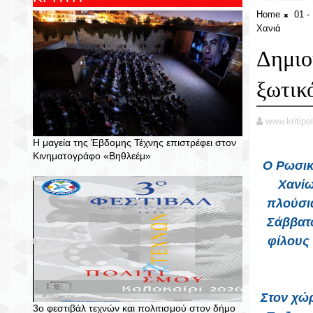
Home
01 
Χανιά
Δημιο
ξωτικ
www.kritipol
Η μαγεία της Έβδομης Τέχνης επιστρέφει στον
Κινηματογράφο «Βηθλεέμ»
Ο Ρωσικ
Χανίω
πλούσια
Σάββατ
φίλους
Στον χώρ
3ο φεστιβάλ τεχνών και πολιτισμού στον δήμο