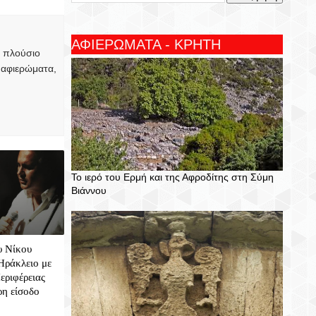
ΑΦΙΕΡΩΜΑΤΑ - ΚΡΗΤΗ
, πλούσιο
 αφιερώματα,
Το ιερό του Ερμή και της Αφροδίτης στη Σύμη
Βιάννου
υ Νίκου
Ηράκλειο με
εριφέρειας
ρη είσοδο