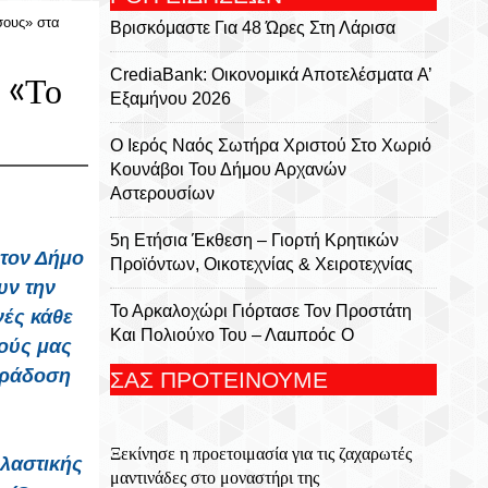
σους» στα
Βρισκόμαστε Για 48 Ώρες Στη Λάρισα
CrediaBank: Οικονομικά Αποτελέσματα A’
 «Το
Εξαμήνου 2026
Ο Ιερός Ναός Σωτήρα Χριστού Στο Χωριό
Κουνάβοι Του Δήμου Αρχανών
Αστερουσίων
5η Ετήσια Έκθεση – Γιορτή Κρητικών
τον Δήμο
Προϊόντων, Οικοτεχνίας & Χειροτεχνίας
υν την
Το Αρκαλοχώρι Γιόρτασε Τον Προστάτη
νές κάθε
Και Πολιούχο Του – Λαμπρός Ο
ούς μας
Εορτασμός Της Μεταμορφώσεως Του
αράδοση
ΣΑΣ ΠΡΟΤΕΙΝΟΥΜΕ
Σωτήρος
Για 5η Συνεχόμενη Χρονιά
Ξεκίνησε η προετοιμασία για τις ζαχαρωτές
Πραγματοποιήθηκε Με Μεγάλη Επιτυχία
πλαστικής
μαντινάδες στο μοναστήρι της
Το Τουρνουά Μπάσκετ 3×3 «Μάρκος