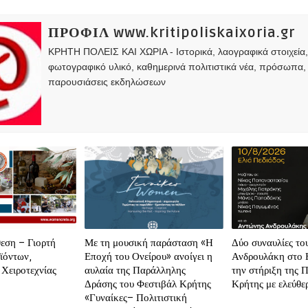
ΠΡΟΦΙΛ www.kritipoliskaixoria.gr
ΚΡΗΤΗ ΠΟΛΕΙΣ ΚΑΙ ΧΩΡΙΑ - Ιστορικά, λαογραφικά στοιχεία
φωτογραφικό υλικό, καθημερινά πολιτιστικά νέα, πρόσωπα,
παρουσιάσεις εκδηλώσεων
εση – Γιορτή
Με τη μουσική παράσταση «Η
Δύο συναυλίες το
ϊόντων,
Εποχή του Ονείρου» ανοίγει η
Ανδρουλάκη στο 
 Χειροτεχνίας
αυλαία της Παράλληλης
την στήριξη της Π
Δράσης του Φεστιβάλ Κρήτης
Κρήτης με ελεύθε
«Γυναίκες– Πολιτιστική