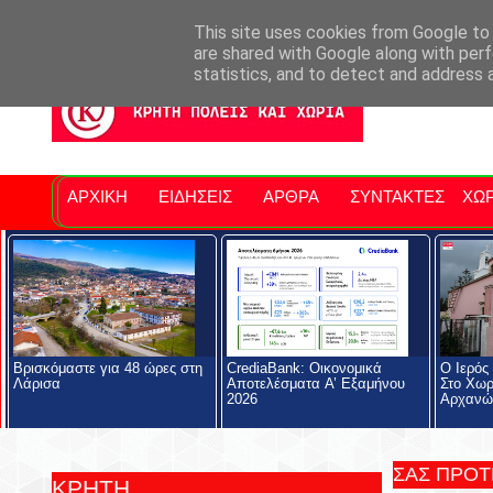
Σητειακά Νέα
Νομός Λασιθίου
Αγαπάμε Ρέθυμνο
Επ
This site uses cookies from Google to d
are shared with Google along with perf
statistics, and to detect and address 
ΑΡΧΙΚΗ
ΕΙΔΗΣΕΙΣ
ΑΡΘΡΑ
ΣΥΝΤΑΚΤΕΣ
ΧΩΡ
Βρισκόμαστε για 48 ώρες στη
CrediaBank: Οικονομικά
Ο Ιερός
Λάρισα
Αποτελέσματα A’ Εξαμήνου
Στο Χωρ
2026
Αρχανώ
ΣΑΣ ΠΡΟ
ΚΡΗΤΗ