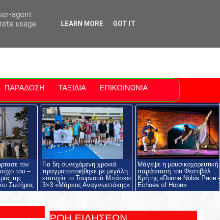
ti Polis
For Sale Sitia
Sitia Airport
user-agent
erate usage
LEARN MORE
GOT IT
ΠΑΡΑΔΟΣΗ
ΤΑΞΙΔΙΑ
ΕΠΙΚΟΙΝΩΝΙΑ
όρτασε τον
Για 5η συνεχόμενη χρονιά
Μάγεψε η μουσικοχορευτική
ούχο του –
πραγματοποιήθηκε με μεγάλη
παράσταση του Φεστιβάλ
μός της
επιτυχία το Τουρνουά Μπάσκετ
Κρήτης «Donna Nobis Pace 
ου Σωτήρος
3×3 «Μάρκος Αναγνωστάκης»
Echoes of Hope»
ΡΟΗ ΕΙΔΗΣΕΩΝ