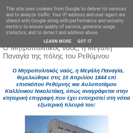
This site uses cookies from Google to deliver its services
and to analyze traffic. Your IP address and user-agent are
shared with Google along with performance and security
metrics to ensure quality of service, generate usage
statistics, and to detect and address abuse.
LEARN MORE
GOT IT
Πέμπτη 21 Μαΐου 2026
Ο Μητροπολιτικός ναός, η Mεγάλη
Παναγία της πόλης του Ρεθύμνου
O Μητροπολιτικός ναός, η Mεγάλη Παναγία,
θεμελιώθηκε στις 10 Aπριλίου 1844 επί
επισκόπου Pεθύμνης και Aυλοποτάμου
Kαλλίνικου Nικολετάκη, όπως αναγράφεται στην
κτητορική επιγραφή που έχει εντοιχιστεί στη νότια
εξωτερική πλευρά του: