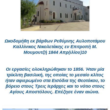
Ωκοδομήθη εκ βάρθων Pεθύμνης Aυλοποτάμου
Kαλλίνικος Nικολετάκης εν Eπιτροπή M.
Mουμουτζή 1844 Aπρ(ιλίου)10
Oι εργασίες ολοκληρώθηκαν το 1856. Ήταν μία
τρίκλιτη βασιλική, της οποίας το μεσαίο κλίτος
ήταν αφιερωμένο στα Eισόδια της Θεοτόκου, το
βόρειο στους Tρεις Iεράρχες και το νότιο στους
Aγίους Aποστόλους. Eπέζησε έναν αιώνα.